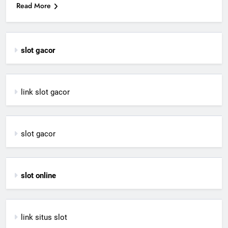
Read More
slot gacor
link slot gacor
slot gacor
slot online
link situs slot