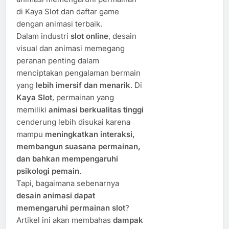
di Kaya Slot dan daftar game
dengan animasi terbaik.
Dalam industri
slot online
, desain
visual dan animasi memegang
peranan penting dalam
menciptakan pengalaman bermain
yang
lebih imersif dan menarik
. Di
Kaya Slot
, permainan yang
memiliki
animasi berkualitas tinggi
cenderung lebih disukai karena
mampu
meningkatkan interaksi,
membangun suasana permainan,
dan bahkan mempengaruhi
psikologi pemain
.
Tapi, bagaimana sebenarnya
desain animasi dapat
memengaruhi permainan slot
?
Artikel ini akan membahas
dampak