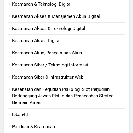
Keamanan & Teknologi Digital
Keamanan Akses & Manajemen Akun Digital
Keamanan Akses & Teknologi Digital
Keamanan Akses Digital
Keamanan Akun, Pengelolaan Akun
Keamanan Siber / Teknologi Informasi
Keamanan Siber & Infrastruktur Web
Kesehatan dan Perjudian Psikologi Slot Perjudian
Bertanggung Jawab Risiko dan Pencegahan Strategi
Bermain Aman
lebah4d
Panduan & Keamanan