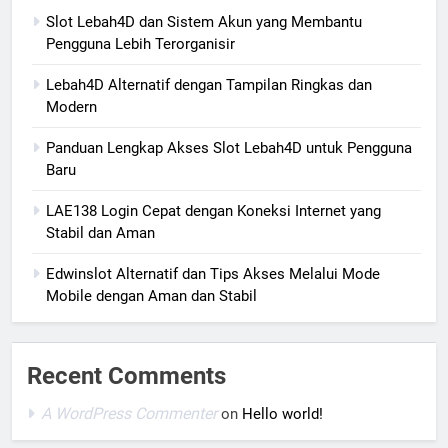
Slot Lebah4D dan Sistem Akun yang Membantu
Pengguna Lebih Terorganisir
Lebah4D Alternatif dengan Tampilan Ringkas dan
Modern
Panduan Lengkap Akses Slot Lebah4D untuk Pengguna
Baru
LAE138 Login Cepat dengan Koneksi Internet yang
Stabil dan Aman
Edwinslot Alternatif dan Tips Akses Melalui Mode
Mobile dengan Aman dan Stabil
Recent Comments
A WordPress Commenter
on
Hello world!