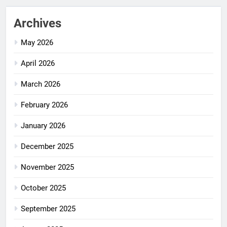
Archives
May 2026
April 2026
March 2026
February 2026
January 2026
December 2025
November 2025
October 2025
September 2025