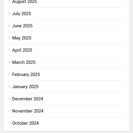
August 2025
July 2025
June 2025
May 2025
April 2025
March 2025
February 2025
January 2025
December 2024
November 2024
October 2024