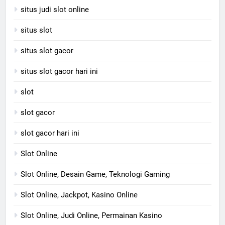
situs judi slot online
situs slot
situs slot gacor
situs slot gacor hari ini
slot
slot gacor
slot gacor hari ini
Slot Online
Slot Online, Desain Game, Teknologi Gaming
Slot Online, Jackpot, Kasino Online
Slot Online, Judi Online, Permainan Kasino