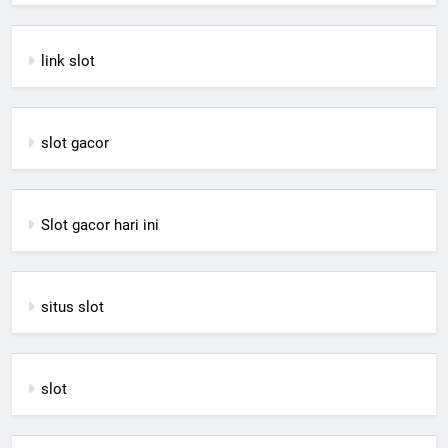
link slot
slot gacor
Slot gacor hari ini
situs slot
slot