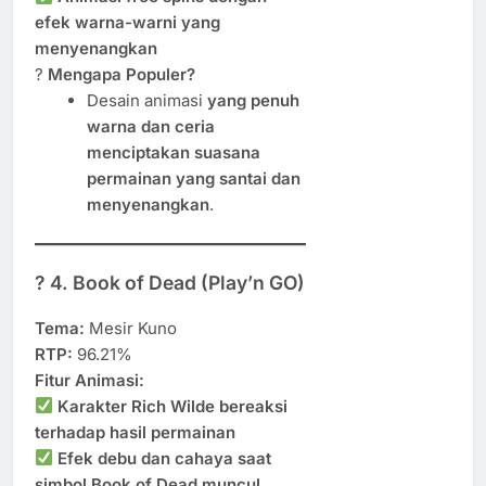
efek warna-warni yang
menyenangkan
?
Mengapa Populer?
Desain animasi
yang penuh
warna dan ceria
menciptakan suasana
permainan yang santai dan
menyenangkan
.
? 4. Book of Dead (Play’n GO)
Tema:
Mesir Kuno
RTP:
96.21%
Fitur Animasi:
Karakter Rich Wilde bereaksi
terhadap hasil permainan
Efek debu dan cahaya saat
simbol Book of Dead muncul