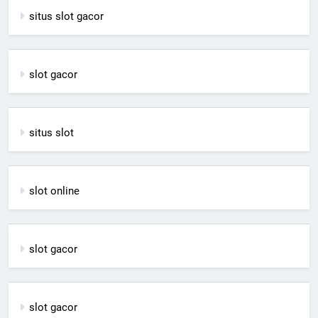
situs slot gacor
slot gacor
situs slot
slot online
slot gacor
slot gacor