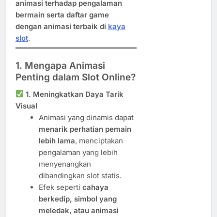
animasi terhadap pengalaman
bermain serta daftar game
dengan animasi terbaik di
kaya
slot
.
1. Mengapa Animasi
Penting dalam Slot Online?
1. Meningkatkan Daya Tarik
Visual
Animasi yang dinamis dapat
menarik perhatian pemain
lebih lama
, menciptakan
pengalaman yang lebih
menyenangkan
dibandingkan slot statis.
Efek seperti
cahaya
berkedip, simbol yang
meledak, atau animasi