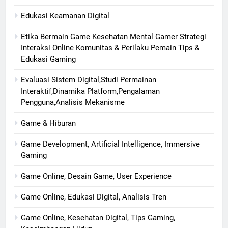
Edukasi Keamanan Digital
Etika Bermain Game Kesehatan Mental Gamer Strategi
Interaksi Online Komunitas & Perilaku Pemain Tips &
Edukasi Gaming
Evaluasi Sistem Digital,Studi Permainan
Interaktif,Dinamika Platform,Pengalaman
Pengguna,Analisis Mekanisme
Game & Hiburan
Game Development, Artificial Intelligence, Immersive
Gaming
Game Online, Desain Game, User Experience
Game Online, Edukasi Digital, Analisis Tren
Game Online, Kesehatan Digital, Tips Gaming,