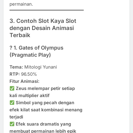
permainan.
3. Contoh Slot Kaya Slot
dengan Desain Animasi
Terbaik
? 1. Gates of Olympus
(Pragmatic Play)
Tema:
Mitologi Yunani
RTP:
96.50%
Fitur Animasi:
Zeus melempar petir setiap
kali multiplier aktif
Simbol yang pecah dengan
efek kilat saat kombinasi menang
terjadi
Efek suara dramatis yang
membuat permainan lebih epik