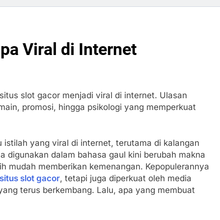
a Viral di Internet
itus slot gacor menjadi viral di internet. Ulasan
main, promosi, hingga psikologi yang memperkuat
istilah yang viral di internet, terutama di kalangan
nya digunakan dalam bahasa gaul kini berubah makna
ebih mudah memberikan kemenangan. Kepopulerannya
situs slot gacor
, tetapi juga diperkuat oleh media
al yang terus berkembang. Lalu, apa yang membuat