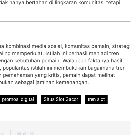
idak hanya bertahan di lingkaran komunitas, tetapi
rena kombinasi media sosial, komunitas pemain, strategi
ling memperkuat. Istilah ini berhasil menjadi tren
engan kebutuhan pemain. Walaupun faktanya hasil
 popularitas istilah ini membuktikan bagaimana tren
n pemahaman yang kritis, pemain dapat melihat
al, bukan sebagai jaminan kemenangan.
promosi digital
Situs Slot Gacor
tren slot
s:
Next: