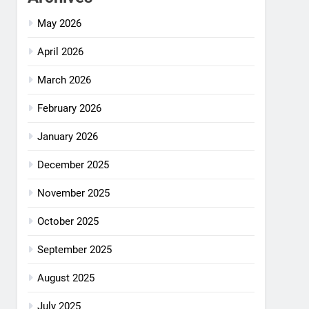
May 2026
April 2026
March 2026
February 2026
January 2026
December 2025
November 2025
October 2025
September 2025
August 2025
July 2025