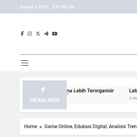
Skip
August 7, 2026
2:51:47 AM
to
content
Tas
Dapatkan 
Membantu Pengguna Lebih Terorganisir
Lebah4D Altern
3 Months Ago
HEADLINES
Home
Game Online, Edukasi Digital, Analisis Tren