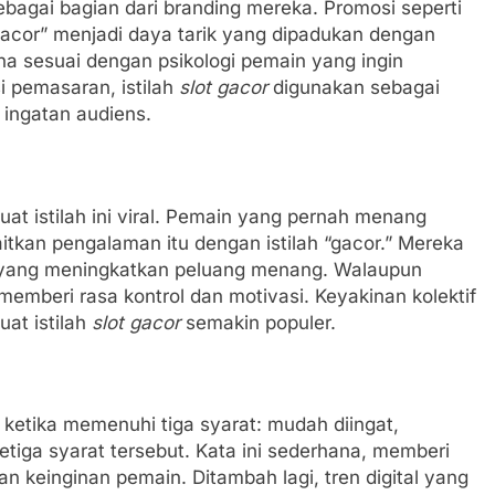
ebagai bagian dari branding mereka. Promosi seperti
gacor” menjadi daya tarik yang dipadukan dengan
rena sesuai dengan psikologi pemain yang ingin
i pemasaran, istilah
slot gacor
digunakan sebagai
 ingatan audiens.
at istilah ini viral. Pemain yang pernah menang
tkan pengalaman itu dengan istilah “gacor.” Mereka
yang meningkatkan peluang menang. Walaupun
 memberi rasa kontrol dan motivasi. Keyakinan kolektif
uat istilah
slot gacor
semakin populer.
al ketika memenuhi tiga syarat: mudah diingat,
tiga syarat tersebut. Kata ini sederhana, memberi
an keinginan pemain. Ditambah lagi, tren digital yang