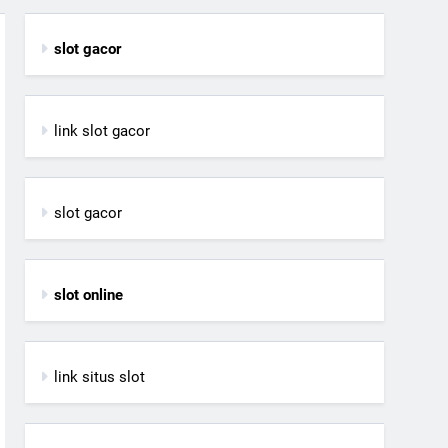
slot gacor
link slot gacor
slot gacor
slot online
link situs slot