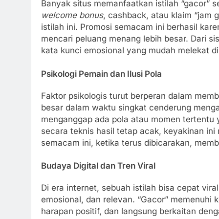
Banyak situs memanfaatkan istilah “gacor” s
welcome bonus
, cashback, atau klaim “jam 
istilah ini. Promosi semacam ini berhasil ka
mencari peluang menang lebih besar. Dari sis
kata kunci emosional yang mudah melekat di
Psikologi Pemain dan Ilusi Pola
Faktor psikologis turut berperan dalam membu
besar dalam waktu singkat cenderung mengai
menganggap ada pola atau momen tertentu 
secara teknis hasil tetap acak, keyakinan ini
semacam ini, ketika terus dibicarakan, memb
Budaya Digital dan Tren Viral
Di era internet, sebuah istilah bisa cepat vir
emosional, dan relevan. “Gacor” memenuhi ke
harapan positif, dan langsung berkaitan deng