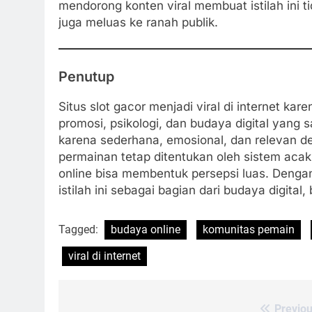
mendorong konten viral membuat istilah ini t
juga meluas ke ranah publik.
Penutup
Situs slot gacor menjadi viral di internet ka
promosi, psikologi, dan budaya digital yang sa
karena sederhana, emosional, dan relevan d
permainan tetap ditentukan oleh sistem acak,
online bisa membentuk persepsi luas. Denga
istilah ini sebagai bagian dari budaya digit
Tagged:
budaya online
komunitas pemain
viral di internet
Previou