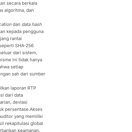
kan secara berkala
as algoritma, dan
cation
dan
data hash
lkan kepada pengguna
jang rantai
 seperti SHA-256
eluar dari sistem,
isme ini tidak hanya
ahwa setiap
ungan sah dari sumber
lkan laporan RTP
si dari data
arian, deviasi
tuk persentase.Akses
auditor yang memiliki
l rekapitulasi global
orbankan keamanan.