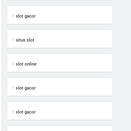
slot gacor
situs slot
slot online
slot gacor
slot gacor