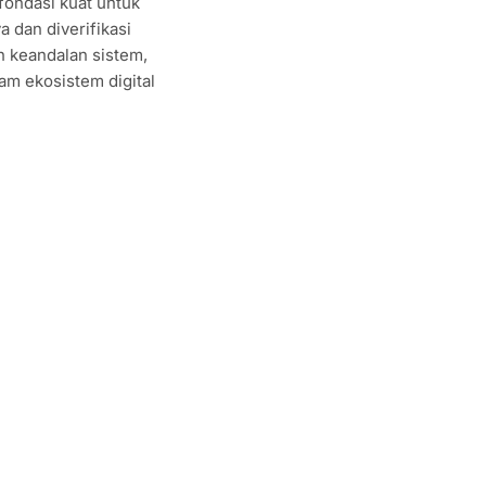
ondasi kuat untuk
 dan diverifikasi
n keandalan sistem,
m ekosistem digital