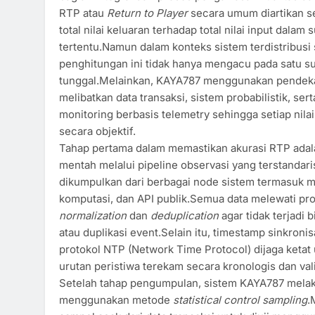
RTP atau
Return to Player
secara umum diartikan se
total nilai keluaran terhadap total nilai input dalam
tertentu.Namun dalam konteks sistem terdistribusi
penghitungan ini tidak hanya mengacu pada satu s
tunggal.Melainkan, KAYA787 menggunakan pendekat
melibatkan data transaksi, sistem probabilistik, sert
monitoring berbasis telemetry sehingga setiap nilai
secara objektif.
Tahap pertama dalam memastikan akurasi RTP ada
mentah melalui pipeline observasi yang terstandari
dikumpulkan dari berbagai node sistem termasuk m
komputasi, dan API publik.Semua data melewati pr
normalization
dan
deduplication
agar tidak terjadi b
atau duplikasi event.Selain itu, timestamp sinkron
protokol NTP (Network Time Protocol) dijaga keta
urutan peristiwa terekam secara kronologis dan val
Setelah tahap pengumpulan, sistem KAYA787 melaku
menggunakan metode
statistical control sampling
.