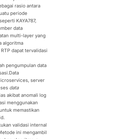
bagai rasio antara
 suatu periode
 seperti KAYA787,
umber data
an multi-layer yang
a algoritma
 RTP dapat tervalidasi
lah pengumpulan data
sasi.Data
icroservices, server
oses
data
ias akibat anomali log
isasi menggunakan
t untuk memastikan
id.
kan validasi internal
Metode ini mengambil