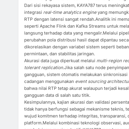
Dari sisi rekayasa sistem, KAYA787 terus meningkat
integrasi
real-time analytics engine
yang memungki
RTP dengan latensi sangat rendah.Analitik ini me
seperti Apache Flink dan Kafka Streams untuk mel
langsung terhadap data yang mengalir.Melalui pipeli
perubahan pola distribusi hasil dapat dipantau sec
dikorelasikan dengan variabel sistem seperti beban
permintaan, dan stabilitas jaringan.
Akurasi data juga diperkuat melalui
multi-region r
tolerant replication
.Jika salah satu node penyimpa
gangguan, sistem otomatis melakukan sinkronisasi
cadangan menggunakan
event sourcing architectu
bahwa nilai RTP tetap akurat walaupun terjadi kesa
gangguan data di salah satu titik.
Kesimpulannya, kajian akurasi dan validasi persen
tidak hanya berfungsi sebagai mekanisme teknis, te
wujud komitmen terhadap integritas, transparansi, d
platform.Melalui kombinasi teknologi observasi, audi