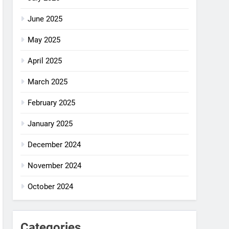
June 2025
May 2025
April 2025
March 2025
February 2025
January 2025
December 2024
November 2024
October 2024
Categories