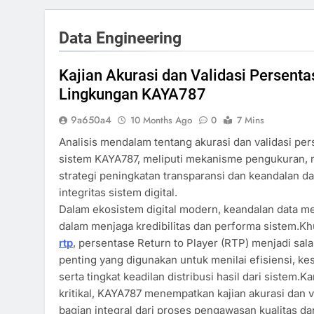
Data Engineering
Kajian Akurasi dan Validasi Persenta
Lingkungan KAYA787
9a650a4
10 Months Ago
0
7 Mins
Analisis mendalam tentang akurasi dan validasi pe
sistem KAYA787, meliputi mekanisme pengukuran, m
strategi peningkatan transparansi dan keandalan d
integritas sistem digital.
Dalam ekosistem digital modern, keandalan data me
dalam menjaga kredibilitas dan performa sistem.K
rtp
, persentase Return to Player (RTP) menjadi sal
penting yang digunakan untuk menilai efisiensi, k
serta tingkat keadilan distribusi hasil dari sistem.
kritikal, KAYA787 menempatkan kajian akurasi dan v
bagian integral dari proses pengawasan kualitas da