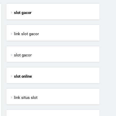
slot gacor
link slot gacor
slot gacor
slot online
link situs slot