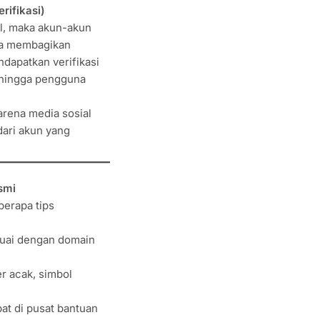
rifikasi)
l, maka akun-akun
nya membagikan
ndapatkan verifikasi
sehingga pengguna
rena media sosial
dari akun yang
smi
berapa tips
suai dengan domain
r acak, simbol
at di pusat bantuan