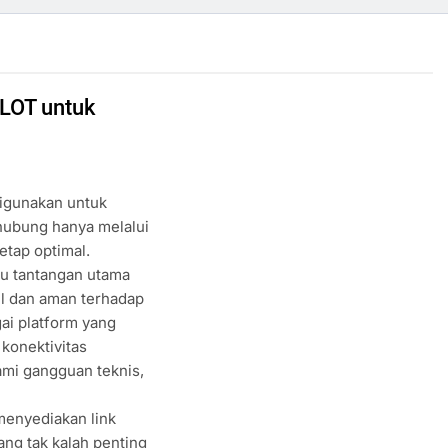
LOT untuk
igunakan untuk
rhubung hanya melalui
etap optimal.
tu tantangan utama
l dan aman terhadap
i platform yang
konektivitas
mi gangguan teknis,
enyediakan link
ang tak kalah penting