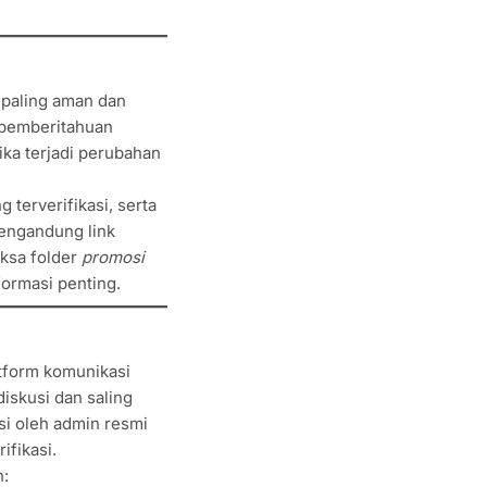
 paling aman dan
 pemberitahuan
jika terjadi perubahan
 terverifikasi, serta
mengandung link
ksa folder
promosi
formasi penting.
tform komunikasi
diskusi dan saling
i oleh admin resmi
fikasi.
n: