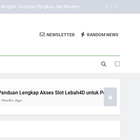
f dengan Tampilan Ringkas dan Modern
es Slot Lebah4D untuk Pengguna Baru
oneksi Internet yang Stabil dan Aman
NEWSLETTER
RANDOM NEWS
Membantu Pengguna Lebih Terorganisir
uchpad. Solusi Ergonomis Untuk Kenyamanan Anda.
f dengan Tampilan Ringkas dan Modern
es Slot Lebah4D untuk Pengguna Baru
oneksi Internet yang Stabil dan Aman
kap Akses Slot Lebah4D untuk Pengguna Baru
LAE138 
3 Months 