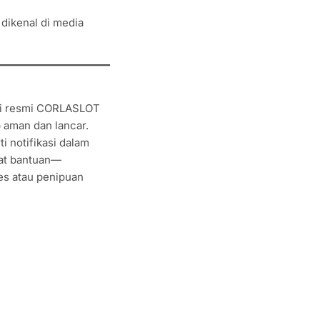
 dikenal di media
si resmi CORLASLOT
 aman dan lancar.
 notifikasi dalam
usat bantuan—
ses atau penipuan