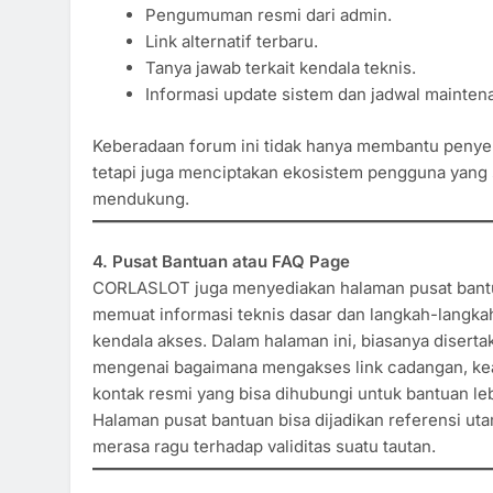
Pengumuman resmi dari admin.
Link alternatif terbaru.
Tanya jawab terkait kendala teknis.
Informasi update sistem dan jadwal mainten
Keberadaan forum ini tidak hanya membantu penye
tetapi juga menciptakan ekosistem pengguna yang s
mendukung.
4. Pusat Bantuan atau FAQ Page
CORLASLOT juga menyediakan halaman pusat bant
memuat informasi teknis dasar dan langkah-langka
kendala akses. Dalam halaman ini, biasanya disert
mengenai bagaimana mengakses link cadangan, kea
kontak resmi yang bisa dihubungi untuk bantuan lebi
Halaman pusat bantuan bisa dijadikan referensi ut
merasa ragu terhadap validitas suatu tautan.