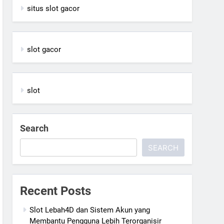
situs slot gacor
slot gacor
slot
Search
SEARCH
Recent Posts
Slot Lebah4D dan Sistem Akun yang
Membantu Pengguna Lebih Terorganisir