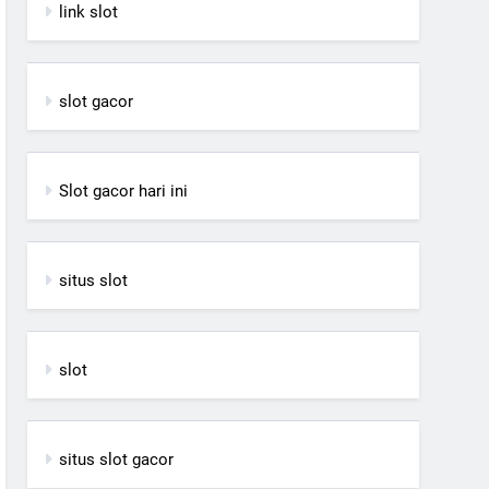
link slot
slot gacor
Slot gacor hari ini
situs slot
slot
situs slot gacor