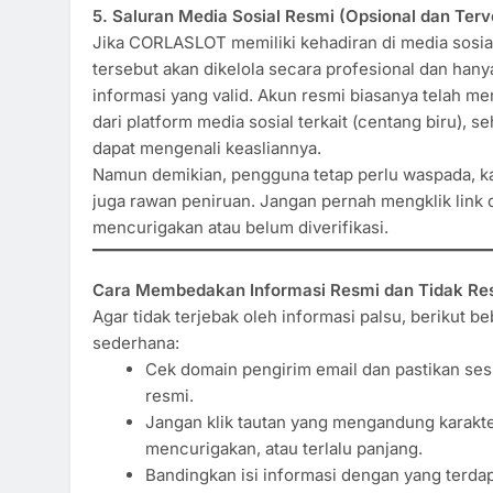
5. Saluran Media Sosial Resmi (Opsional dan Terve
Jika CORLASLOT memiliki kehadiran di media sosia
tersebut akan dikelola secara profesional dan ha
informasi yang valid. Akun resmi biasanya telah me
dari platform media sosial terkait (centang biru), 
dapat mengenali keasliannya.
Namun demikian, pengguna tetap perlu waspada, ka
juga rawan peniruan. Jangan pernah mengklik link 
mencurigakan atau belum diverifikasi.
Cara Membedakan Informasi Resmi dan Tidak Re
Agar tidak terjebak oleh informasi palsu, berikut be
sederhana:
Cek domain pengirim email dan pastikan se
resmi.
Jangan klik tautan yang mengandung karakte
mencurigakan, atau terlalu panjang.
Bandingkan isi informasi dengan yang terdap