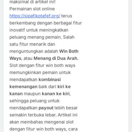
maksimal di artikel ini!
Permainan slot online
https://sipafikotafef.org/
terus
berkembang dengan berbagai fitur
inovatif untuk meningkatkan
peluang menang pemain. Salah
satu fitur menarik dan
menguntungkan adalah
Win Both
Ways
, atau
Menang di Dua Arah
.
Slot dengan fitur win both ways
memungkinkan pemain untuk
mendapatkan
kombinasi
kemenangan
baik dari
kiri ke
kanan
maupun
kanan ke kiri
,
sehingga peluang untuk
mendapatkan
payout
lebih besar
semakin terbuka lebar. Artikel ini
akan membahas mengenai slot
dengan fitur win both ways, cara