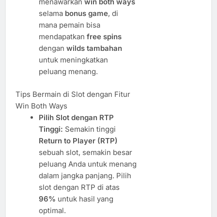
menawarkan
win both ways
selama
bonus game
, di
mana pemain bisa
mendapatkan
free spins
dengan
wilds tambahan
untuk meningkatkan
peluang menang.
Tips Bermain di Slot dengan Fitur
Win Both Ways
Pilih Slot dengan RTP
Tinggi:
Semakin tinggi
Return to Player (RTP)
sebuah slot, semakin besar
peluang Anda untuk menang
dalam jangka panjang. Pilih
slot dengan RTP di atas
96%
untuk hasil yang
optimal.