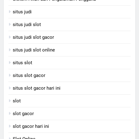
situs judi
situs judi slot
situs judi slot gacor
situs judi slot online
situs slot
situs slot gacor
situs slot gacor hari ini
slot
slot gacor
slot gacor hari ini