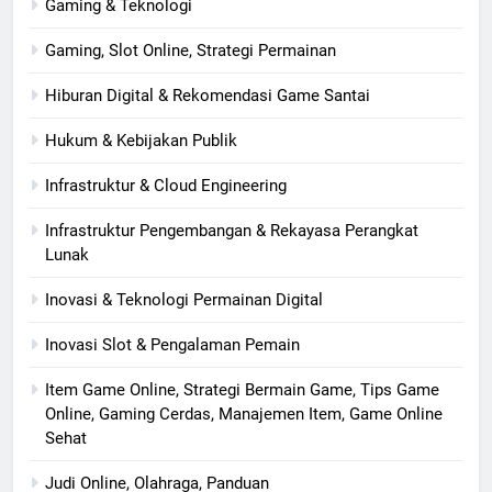
Gaming & Teknologi
Gaming, Slot Online, Strategi Permainan
Hiburan Digital & Rekomendasi Game Santai
Hukum & Kebijakan Publik
Infrastruktur & Cloud Engineering
Infrastruktur Pengembangan & Rekayasa Perangkat
Lunak
Inovasi & Teknologi Permainan Digital
Inovasi Slot & Pengalaman Pemain
Item Game Online, Strategi Bermain Game, Tips Game
Online, Gaming Cerdas, Manajemen Item, Game Online
Sehat
Judi Online, Olahraga, Panduan