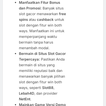
Manfaatkan Fitur Bonus
dan Promosi:
Banyak situs
slot gacor menawarkan
free
spins
atau
cashback
untuk
slot dengan fitur win both
ways. Manfaatkan ini untuk
memperpanjang waktu
bermain tanpa harus
menambah modal.
Bermain di Situs Slot Gacor
Terpercaya:
Pastikan Anda
bermain di situs yang
memiliki reputasi baik dan
menawarkan banyak pilihan
slot dengan fitur win both
ways, seperti
Slot88
,
Lebah4D
, dan provider
NetEnt
.
Mainkan Game Versi Demo