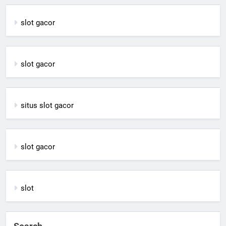
slot gacor
slot gacor
situs slot gacor
slot gacor
slot