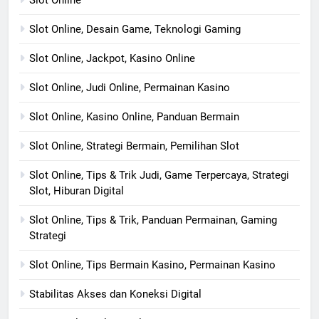
Slot Online
Slot Online, Desain Game, Teknologi Gaming
Slot Online, Jackpot, Kasino Online
Slot Online, Judi Online, Permainan Kasino
Slot Online, Kasino Online, Panduan Bermain
Slot Online, Strategi Bermain, Pemilihan Slot
Slot Online, Tips & Trik Judi, Game Terpercaya, Strategi
Slot, Hiburan Digital
Slot Online, Tips & Trik, Panduan Permainan, Gaming
Strategi
Slot Online, Tips Bermain Kasino, Permainan Kasino
Stabilitas Akses dan Koneksi Digital