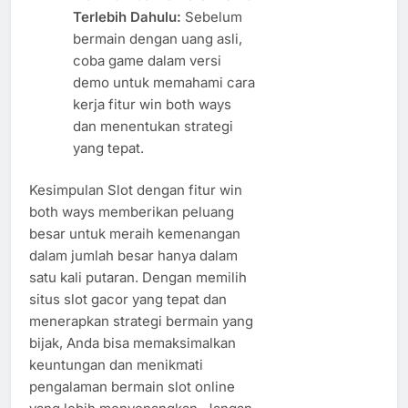
Terlebih Dahulu:
Sebelum
bermain dengan uang asli,
coba game dalam versi
demo untuk memahami cara
kerja fitur win both ways
dan menentukan strategi
yang tepat.
Kesimpulan Slot dengan fitur win
both ways memberikan peluang
besar untuk meraih kemenangan
dalam jumlah besar hanya dalam
satu kali putaran. Dengan memilih
situs slot gacor yang tepat dan
menerapkan strategi bermain yang
bijak, Anda bisa memaksimalkan
keuntungan dan menikmati
pengalaman bermain slot online