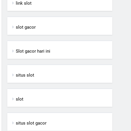
link slot
slot gacor
Slot gacor hari ini
situs slot
slot
situs slot gacor