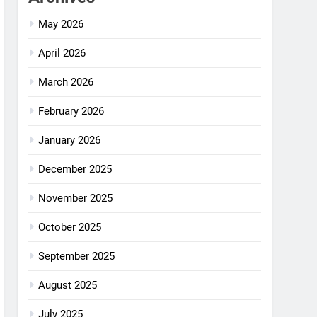
May 2026
April 2026
March 2026
February 2026
January 2026
December 2025
November 2025
October 2025
September 2025
August 2025
July 2025