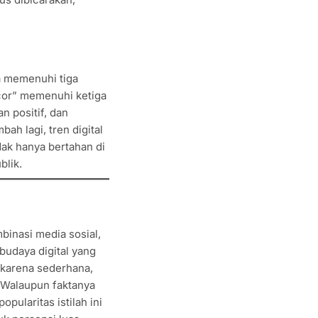
ika memenuhi tiga
acor” memenuhi ketiga
n positif, dan
ah lagi, tren digital
dak hanya bertahan di
blik.
mbinasi media sosial,
budaya digital yang
n karena sederhana,
 Walaupun faktanya
pularitas istilah ini