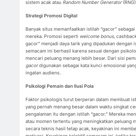
sistem acak atau
Random Number Generator
(RNG)
Strategi Promosi Digital
Banyak situs memanfaatkan istilah “gacor” sebagai 
mereka. Promosi seperti
welcome bonus
, cashback
gacor” menjadi daya tarik yang dipadukan dengan is
semacam ini berhasil karena sesuai dengan psikolo
mencari peluang menang lebih besar. Dari sisi pema
gacor
digunakan sebagai kata kunci emosional yan
ingatan audiens.
Psikologi Pemain dan Ilusi Pola
Faktor psikologis turut berperan dalam membuat isti
yang pernah menang besar dalam waktu singkat c
pengalaman itu dengan istilah “gacor.” Mereka me
atau momen tertentu yang meningkatkan peluang 
secara teknis hasil tetap acak, keyakinan ini membe
motivasi. Keyakinan kolektif semacam ini, ketika te