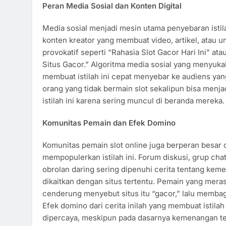
Peran Media Sosial dan Konten Digital
Media sosial menjadi mesin utama penyebaran isti
konten kreator yang membuat video, artikel, atau 
provokatif seperti “Rahasia Slot Gacor Hari Ini” ata
Situs Gacor.” Algoritma media sosial yang menyukai
membuat istilah ini cepat menyebar ke audiens yang
orang yang tidak bermain slot sekalipun bisa menja
istilah ini karena sering muncul di beranda mereka.
Komunitas Pemain dan Efek Domino
Komunitas pemain slot online juga berperan besar 
mempopulerkan istilah ini. Forum diskusi, grup cha
obrolan daring sering dipenuhi cerita tentang ke
dikaitkan dengan situs tertentu. Pemain yang mera
cenderung menyebut situs itu “gacor,” lalu memba
Efek domino dari cerita inilah yang membuat istilah
dipercaya, meskipun pada dasarnya kemenangan te