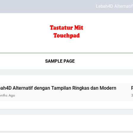
Lebah4D Alternati
Panduan Lengkap Aks
LAE138 Login Cepat dengan K
tatur Mit Touchpad
Slot Lebah4D dan Sistem Akun yang 
Keyboard Dengan Touchpad Yang Praktis Dari Tastatur Mit To
Lebah4D Alternati
SAMPLE PAGE
Panduan Lengkap Aks
LAE138 Login Cepat dengan K
ernatif dengan Tampilan Ringkas dan Modern
Panduan 
3 Months Ag