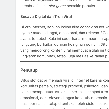
membuat istilah
slot gacor
semakin populer.
Budaya Digital dan Tren Viral
Di era internet, sebuah istilah bisa cepat viral ket
syarat: mudah diingat, emosional, dan relevan. “G
syarat tersebut. Kata ini sederhana, memberi harapa
langsung berkaitan dengan keinginan pemain. Ditamb
yang mendorong konten viral membuat istilah ini ti
lingkaran komunitas, tetapi juga meluas ke ranah pu
Penutup
Situs slot gacor menjadi viral di internet karena ko
komunitas pemain, strategi promosi, psikologi, dan 
saling memperkuat. Istilah ini berhasil menjadi tre
emosional, dan relevan dengan kebutuhan pemain.
hasil permainan tetap ditentukan oleh sistem acak, po