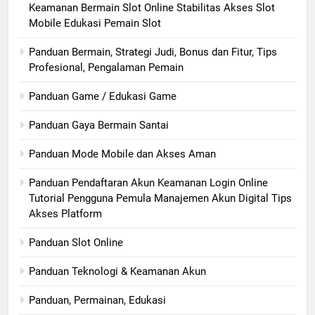
Keamanan Bermain Slot Online Stabilitas Akses Slot
Mobile Edukasi Pemain Slot
Panduan Bermain, Strategi Judi, Bonus dan Fitur, Tips
Profesional, Pengalaman Pemain
Panduan Game / Edukasi Game
Panduan Gaya Bermain Santai
Panduan Mode Mobile dan Akses Aman
Panduan Pendaftaran Akun Keamanan Login Online
Tutorial Pengguna Pemula Manajemen Akun Digital Tips
Akses Platform
Panduan Slot Online
Panduan Teknologi & Keamanan Akun
Panduan, Permainan, Edukasi