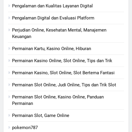
Pengalaman dan Kualitas Layanan Digital
Pengalaman Digital dan Evaluasi Platform
Perjudian Online, Kesehatan Mental, Manajemen
Keuangan
Permainan Kartu, Kasino Online, Hiburan
Permainan Kasino Online, Slot Online, Tips dan Trik
Permainan Kasino, Slot Online, Slot Bertema Fantasi
Permainan Slot Online, Judi Online, Tips dan Trik Slot
Permainan Slot Online, Kasino Online, Panduan
Permainan
Permainan Slot, Game Online
pokemon787