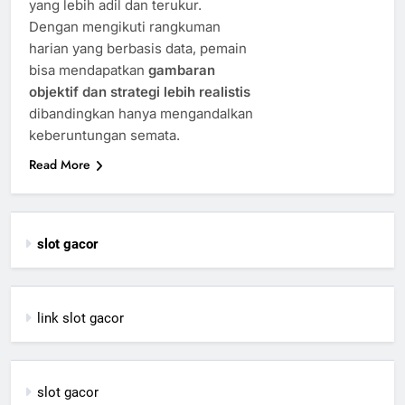
yang lebih adil dan terukur.
Dengan mengikuti rangkuman
harian yang berbasis data, pemain
bisa mendapatkan
gambaran
objektif dan strategi lebih realistis
dibandingkan hanya mengandalkan
keberuntungan semata.
Read More
slot gacor
link slot gacor
slot gacor