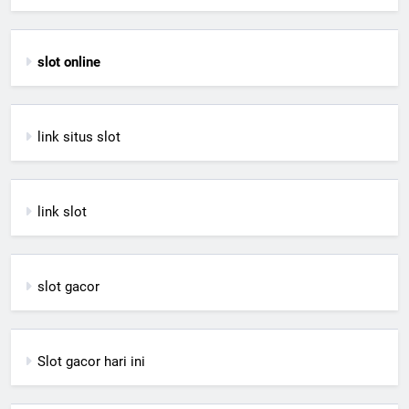
slot online
link situs slot
link slot
slot gacor
Slot gacor hari ini