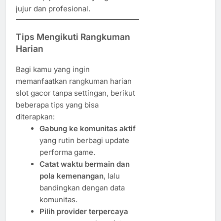
jujur dan profesional.
Tips Mengikuti Rangkuman
Harian
Bagi kamu yang ingin
memanfaatkan rangkuman harian
slot gacor tanpa settingan, berikut
beberapa tips yang bisa
diterapkan:
Gabung ke komunitas aktif
yang rutin berbagi update
performa game.
Catat waktu bermain dan
pola kemenangan
, lalu
bandingkan dengan data
komunitas.
Pilih provider terpercaya