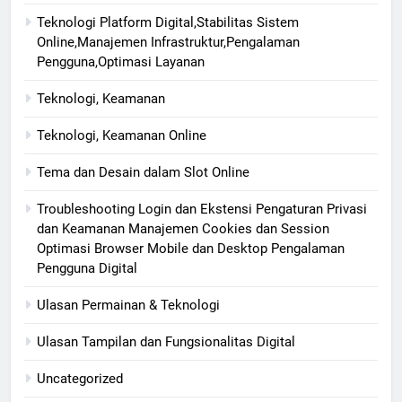
Teknologi Platform Digital,Stabilitas Sistem
Online,Manajemen Infrastruktur,Pengalaman
Pengguna,Optimasi Layanan
Teknologi, Keamanan
Teknologi, Keamanan Online
Tema dan Desain dalam Slot Online
Troubleshooting Login dan Ekstensi Pengaturan Privasi
dan Keamanan Manajemen Cookies dan Session
Optimasi Browser Mobile dan Desktop Pengalaman
Pengguna Digital
Ulasan Permainan & Teknologi
Ulasan Tampilan dan Fungsionalitas Digital
Uncategorized