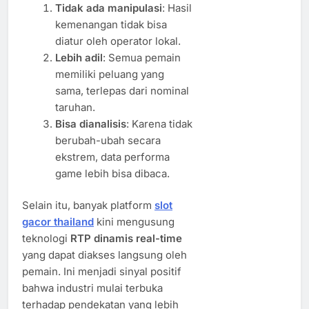
Tidak ada manipulasi
: Hasil
kemenangan tidak bisa
diatur oleh operator lokal.
Lebih adil
: Semua pemain
memiliki peluang yang
sama, terlepas dari nominal
taruhan.
Bisa dianalisis
: Karena tidak
berubah-ubah secara
ekstrem, data performa
game lebih bisa dibaca.
Selain itu, banyak platform
slot
gacor thailand
kini mengusung
teknologi
RTP dinamis real-time
yang dapat diakses langsung oleh
pemain. Ini menjadi sinyal positif
bahwa industri mulai terbuka
terhadap pendekatan yang lebih