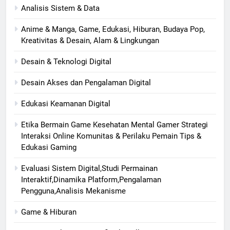
Analisis Sistem & Data
Anime & Manga, Game, Edukasi, Hiburan, Budaya Pop,
Kreativitas & Desain, Alam & Lingkungan
Desain & Teknologi Digital
Desain Akses dan Pengalaman Digital
Edukasi Keamanan Digital
Etika Bermain Game Kesehatan Mental Gamer Strategi
Interaksi Online Komunitas & Perilaku Pemain Tips &
Edukasi Gaming
Evaluasi Sistem Digital,Studi Permainan
Interaktif,Dinamika Platform,Pengalaman
Pengguna,Analisis Mekanisme
Game & Hiburan