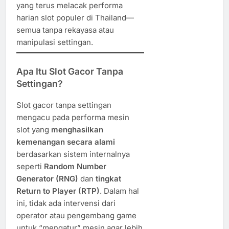
yang terus melacak performa
harian slot populer di Thailand—
semua tanpa rekayasa atau
manipulasi settingan.
Apa Itu Slot Gacor Tanpa
Settingan?
Slot gacor tanpa settingan
mengacu pada performa mesin
slot yang
menghasilkan
kemenangan secara alami
berdasarkan sistem internalnya
seperti
Random Number
Generator (RNG)
dan
tingkat
Return to Player (RTP)
. Dalam hal
ini, tidak ada intervensi dari
operator atau pengembang game
untuk “mengatur” mesin agar lebih