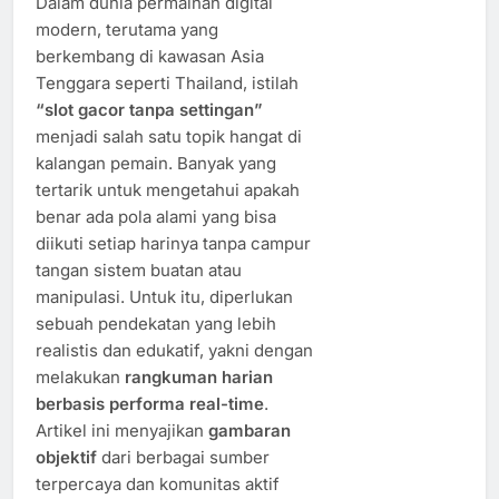
Dalam dunia permainan digital
modern, terutama yang
berkembang di kawasan Asia
Tenggara seperti Thailand, istilah
“slot gacor tanpa settingan”
menjadi salah satu topik hangat di
kalangan pemain. Banyak yang
tertarik untuk mengetahui apakah
benar ada pola alami yang bisa
diikuti setiap harinya tanpa campur
tangan sistem buatan atau
manipulasi. Untuk itu, diperlukan
sebuah pendekatan yang lebih
realistis dan edukatif, yakni dengan
melakukan
rangkuman harian
berbasis performa real-time
.
Artikel ini menyajikan
gambaran
objektif
dari berbagai sumber
terpercaya dan komunitas aktif