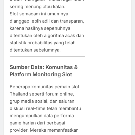
sering menang atau kalah.
Slot semacam ini umumnya
dianggap lebih adil dan transparan,
karena hasilnya sepenuhnya
ditentukan oleh algoritma acak dan
statistik probabilitas yang telah
ditentukan sebelumnya.
Sumber Data: Komunitas &
Platform Monitoring Slot
Beberapa komunitas pemain slot
Thailand seperti forum online,
grup media sosial, dan saluran
diskusi real-time telah membantu
mengumpulkan data performa
game harian dari berbagai
provider. Mereka memanfaatkan