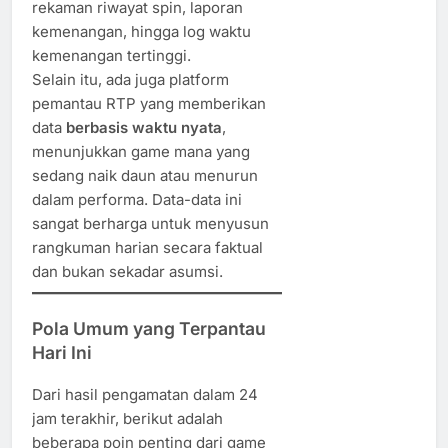
rekaman riwayat spin, laporan
kemenangan, hingga log waktu
kemenangan tertinggi.
Selain itu, ada juga platform
pemantau RTP yang memberikan
data
berbasis waktu nyata
,
menunjukkan game mana yang
sedang naik daun atau menurun
dalam performa. Data-data ini
sangat berharga untuk menyusun
rangkuman harian secara faktual
dan bukan sekadar asumsi.
Pola Umum yang Terpantau
Hari Ini
Dari hasil pengamatan dalam 24
jam terakhir, berikut adalah
beberapa poin penting dari game