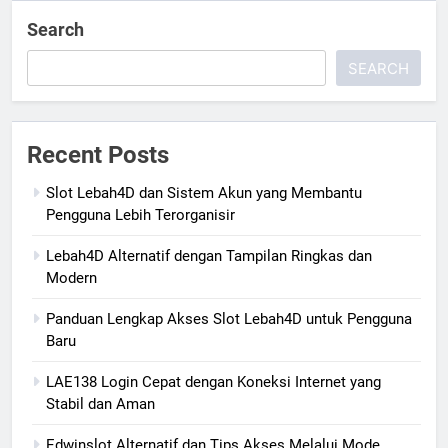
Search
SEARCH
Recent Posts
Slot Lebah4D dan Sistem Akun yang Membantu
Pengguna Lebih Terorganisir
Lebah4D Alternatif dengan Tampilan Ringkas dan
Modern
Panduan Lengkap Akses Slot Lebah4D untuk Pengguna
Baru
LAE138 Login Cepat dengan Koneksi Internet yang
Stabil dan Aman
Edwinslot Alternatif dan Tips Akses Melalui Mode