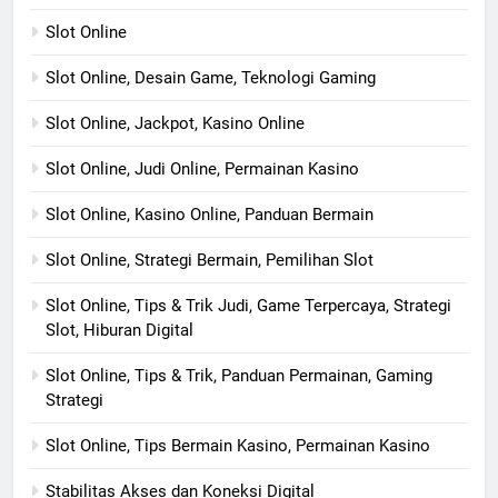
Slot Online
Slot Online, Desain Game, Teknologi Gaming
Slot Online, Jackpot, Kasino Online
Slot Online, Judi Online, Permainan Kasino
Slot Online, Kasino Online, Panduan Bermain
Slot Online, Strategi Bermain, Pemilihan Slot
Slot Online, Tips & Trik Judi, Game Terpercaya, Strategi
Slot, Hiburan Digital
Slot Online, Tips & Trik, Panduan Permainan, Gaming
Strategi
Slot Online, Tips Bermain Kasino, Permainan Kasino
Stabilitas Akses dan Koneksi Digital