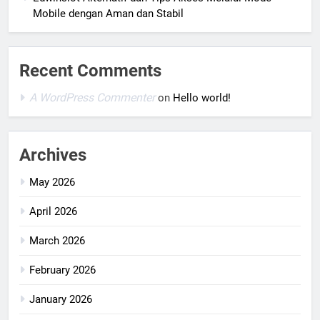
Mobile dengan Aman dan Stabil
Recent Comments
A WordPress Commenter
on
Hello world!
Archives
May 2026
April 2026
March 2026
February 2026
January 2026