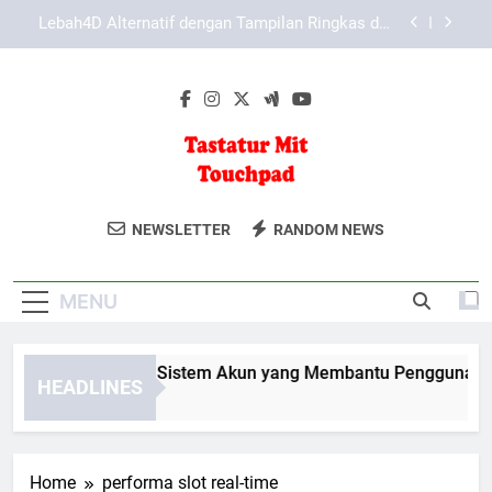
Skip
Panduan Lengkap Akses Slot Lebah4D untuk
to
Pengguna Baru
content
LAE138 Login Cepat dengan Koneksi Internet
yang Stabil dan Aman
Slot Lebah4D dan Sistem Akun yang Membantu
Pengguna Lebih Terorganisir
Lebah4D Alternatif dengan Tampilan Ringkas dan
Modern
Tastatur Mit
Dapatkan Keyboard Dengan Touchpad
Panduan Lengkap Akses Slot Lebah4D untuk
NEWSLETTER
RANDOM NEWS
Pengguna Baru
Touchpad
Yang Praktis Dari Tastatur Mit
LAE138 Login Cepat dengan Koneksi Internet
Touchpad. Solusi Ergonomis Untuk
yang Stabil dan Aman
MENU
Kenyamanan Anda.
lot Lebah4D dan Sistem Akun yang Membantu Pengguna Lebih
HEADLINES
 Months Ago
Home
performa slot real-time