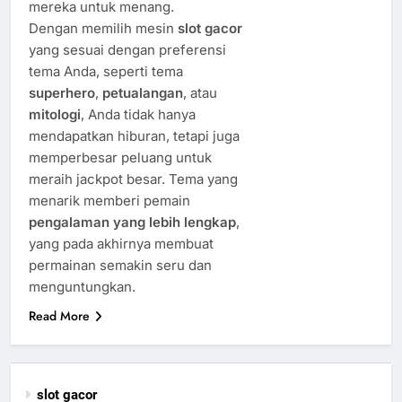
mereka untuk menang.
Dengan memilih mesin
slot gacor
yang sesuai dengan preferensi
tema Anda, seperti tema
superhero
,
petualangan
, atau
mitologi
, Anda tidak hanya
mendapatkan hiburan, tetapi juga
memperbesar peluang untuk
meraih jackpot besar. Tema yang
menarik memberi pemain
pengalaman yang lebih lengkap
,
yang pada akhirnya membuat
permainan semakin seru dan
menguntungkan.
Read More
slot gacor