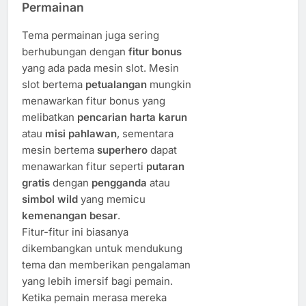
Permainan
Tema permainan juga sering
berhubungan dengan
fitur bonus
yang ada pada mesin slot. Mesin
slot bertema
petualangan
mungkin
menawarkan fitur bonus yang
melibatkan
pencarian harta karun
atau
misi pahlawan
, sementara
mesin bertema
superhero
dapat
menawarkan fitur seperti
putaran
gratis
dengan
pengganda
atau
simbol wild
yang memicu
kemenangan besar
.
Fitur-fitur ini biasanya
dikembangkan untuk mendukung
tema dan memberikan pengalaman
yang lebih imersif bagi pemain.
Ketika pemain merasa mereka