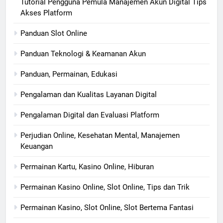
Tutorial Pengguna Pemula Manajemen Akun Digital Tips
Akses Platform
Panduan Slot Online
Panduan Teknologi & Keamanan Akun
Panduan, Permainan, Edukasi
Pengalaman dan Kualitas Layanan Digital
Pengalaman Digital dan Evaluasi Platform
Perjudian Online, Kesehatan Mental, Manajemen
Keuangan
Permainan Kartu, Kasino Online, Hiburan
Permainan Kasino Online, Slot Online, Tips dan Trik
Permainan Kasino, Slot Online, Slot Bertema Fantasi