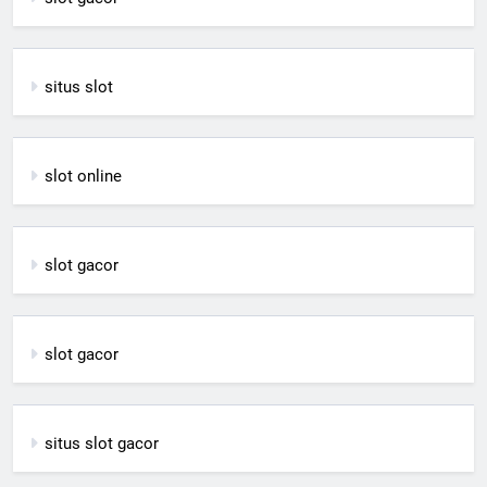
situs slot
slot online
slot gacor
slot gacor
situs slot gacor