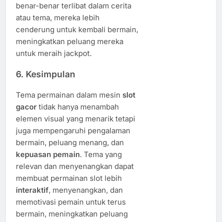
benar-benar terlibat dalam cerita
atau tema, mereka lebih
cenderung untuk kembali bermain,
meningkatkan peluang mereka
untuk meraih jackpot.
6.
Kesimpulan
Tema permainan dalam mesin
slot
gacor
tidak hanya menambah
elemen visual yang menarik tetapi
juga mempengaruhi pengalaman
bermain, peluang menang, dan
kepuasan pemain
. Tema yang
relevan dan menyenangkan dapat
membuat permainan slot lebih
interaktif
, menyenangkan, dan
memotivasi pemain untuk terus
bermain, meningkatkan peluang