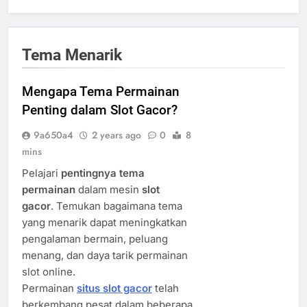
Tema Menarik
Mengapa Tema Permainan
Penting dalam Slot Gacor?
9a650a4
2 years ago
0
8
mins
Pelajari
pentingnya tema
permainan
dalam mesin
slot
gacor
. Temukan bagaimana tema
yang menarik dapat meningkatkan
pengalaman bermain, peluang
menang, dan daya tarik permainan
slot online.
Permainan
situs
slot gacor
telah
berkembang pesat dalam beberapa