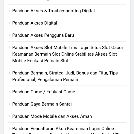
Panduan Akses & Troubleshooting Digital
Panduan Akses Digital
Panduan Akses Pengguna Baru
Panduan Akses Slot Mobile Tips Login Situs Slot Gacor
Keamanan Bermain Slot Online Stabilitas Akses Slot
Mobile Edukasi Pemain Slot
Panduan Bermain, Strategi Judi, Bonus dan Fitur, Tips
Profesional, Pengalaman Pemain
Panduan Game / Edukasi Game
Panduan Gaya Bermain Santai
Panduan Mode Mobile dan Akses Aman
Panduan Pendaftaran Akun Keamanan Login Online