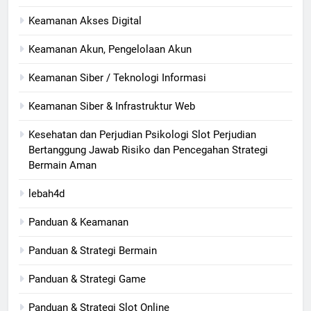
Keamanan Akses Digital
Keamanan Akun, Pengelolaan Akun
Keamanan Siber / Teknologi Informasi
Keamanan Siber & Infrastruktur Web
Kesehatan dan Perjudian Psikologi Slot Perjudian
Bertanggung Jawab Risiko dan Pencegahan Strategi
Bermain Aman
lebah4d
Panduan & Keamanan
Panduan & Strategi Bermain
Panduan & Strategi Game
Panduan & Strategi Slot Online