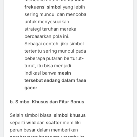
frekuensi simbol
yang lebih
sering muncul dan mencoba
untuk menyesuaikan
strategi taruhan mereka
berdasarkan pola ini.
Sebagai contoh, jika simbol
tertentu sering muncul pada
beberapa putaran berturut-
turut, itu bisa menjadi
indikasi bahwa
mesin
tersebut sedang dalam fase
gacor
.
b.
Simbol Khusus dan Fitur Bonus
Selain simbol biasa,
simbol khusus
seperti
wild
dan
scatter
memiliki
peran besar dalam memberikan