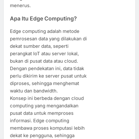
menerus.
Apa Itu Edge Computing?
Edge computing adalah metode
pemrosesan data yang dilakukan di
dekat sumber data, seperti
perangkat IoT atau server lokal,
bukan di pusat data atau cloud.
Dengan pendekatan ini, data tidak
perlu dikirim ke server pusat untuk
diproses, sehingga menghemat
waktu dan bandwidth.
Konsep ini berbeda dengan cloud
computing yang mengandalkan
pusat data untuk memproses
informasi. Edge computing
membawa proses komputasi lebih
dekat ke pengguna, sehingga