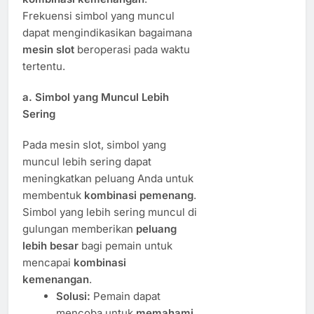
Frekuensi simbol yang muncul
dapat mengindikasikan bagaimana
mesin slot
beroperasi pada waktu
tertentu.
a.
Simbol yang Muncul Lebih
Sering
Pada mesin slot, simbol yang
muncul lebih sering dapat
meningkatkan peluang Anda untuk
membentuk
kombinasi pemenang
.
Simbol yang lebih sering muncul di
gulungan memberikan
peluang
lebih besar
bagi pemain untuk
mencapai
kombinasi
kemenangan
.
Solusi:
Pemain dapat
mencoba untuk
memahami