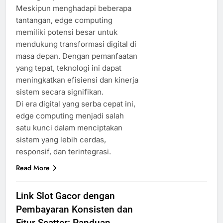
Meskipun menghadapi beberapa
tantangan, edge computing
memiliki potensi besar untuk
mendukung transformasi digital di
masa depan. Dengan pemanfaatan
yang tepat, teknologi ini dapat
meningkatkan efisiensi dan kinerja
sistem secara signifikan.
Di era digital yang serba cepat ini,
edge computing menjadi salah
satu kunci dalam menciptakan
sistem yang lebih cerdas,
responsif, dan terintegrasi.
Read More
Link Slot Gacor dengan
Pembayaran Konsisten dan
Fitur Scatter: Panduan