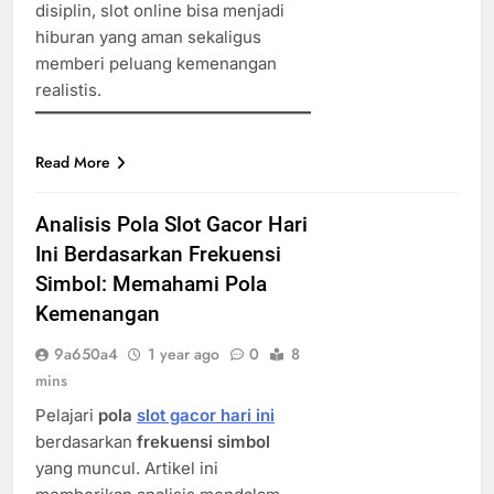
disiplin, slot online bisa menjadi
hiburan yang aman sekaligus
memberi peluang kemenangan
realistis.
Read More
Analisis Pola Slot Gacor Hari
Ini Berdasarkan Frekuensi
Simbol: Memahami Pola
Kemenangan
9a650a4
1 year ago
0
8
mins
Pelajari
pola
slot gacor hari ini
berdasarkan
frekuensi simbol
yang muncul. Artikel ini