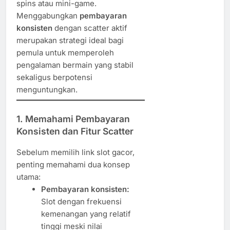
spins atau mini-game.
Menggabungkan
pembayaran
konsisten
dengan scatter aktif
merupakan strategi ideal bagi
pemula untuk memperoleh
pengalaman bermain yang stabil
sekaligus berpotensi
menguntungkan.
1. Memahami Pembayaran
Konsisten dan Fitur Scatter
Sebelum memilih link slot gacor,
penting memahami dua konsep
utama:
Pembayaran konsisten:
Slot dengan frekuensi
kemenangan yang relatif
tinggi meski nilai