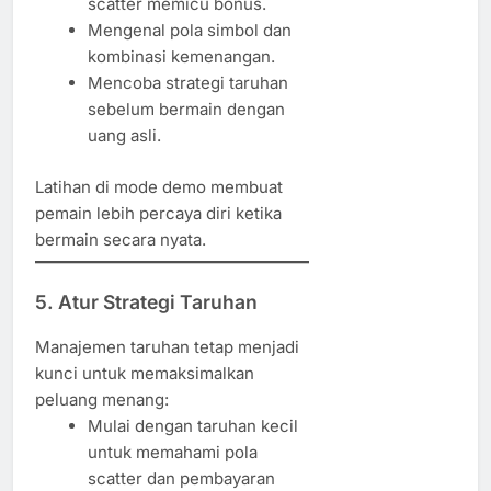
scatter memicu bonus.
Mengenal pola simbol dan
kombinasi kemenangan.
Mencoba strategi taruhan
sebelum bermain dengan
uang asli.
Latihan di mode demo membuat
pemain lebih percaya diri ketika
bermain secara nyata.
5. Atur Strategi Taruhan
Manajemen taruhan tetap menjadi
kunci untuk memaksimalkan
peluang menang:
Mulai dengan taruhan kecil
untuk memahami pola
scatter dan pembayaran