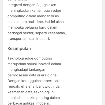
Integrasi dengan AI juga akan
meningkatkan kemampuan edge
computing dalam menganalisis
data secara real-time. Hal ini akan
membuka peluang baru dalam
berbagai sektor, seperti kesehatan,
transportasi, dan industri.
Kesimpulan
Teknologi edge computing
merupakan solusi inovatif dalam
menghadapi tantangan
pemrosesan data di era digital.
Dengan keunggulan seperti latensi
rendah, efisiensi bandwidth, dan
keamanan data, teknologi ini
menjadi semakin penting dalam
berbagai aplikasi modern.