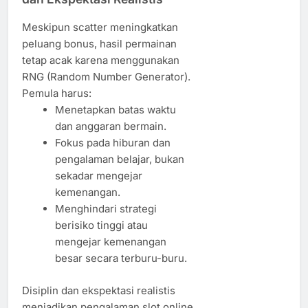
Meskipun scatter meningkatkan
peluang bonus, hasil permainan
tetap acak karena menggunakan
RNG (Random Number Generator).
Pemula harus:
Menetapkan batas waktu
dan anggaran bermain.
Fokus pada hiburan dan
pengalaman belajar, bukan
sekadar mengejar
kemenangan.
Menghindari strategi
berisiko tinggi atau
mengejar kemenangan
besar secara terburu-buru.
Disiplin dan ekspektasi realistis
menjadikan pengalaman slot online