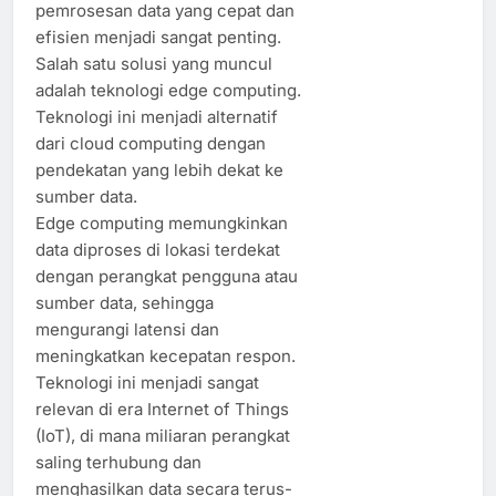
pemrosesan data yang cepat dan
efisien menjadi sangat penting.
Salah satu solusi yang muncul
adalah teknologi edge computing.
Teknologi ini menjadi alternatif
dari cloud computing dengan
pendekatan yang lebih dekat ke
sumber data.
Edge computing memungkinkan
data diproses di lokasi terdekat
dengan perangkat pengguna atau
sumber data, sehingga
mengurangi latensi dan
meningkatkan kecepatan respon.
Teknologi ini menjadi sangat
relevan di era Internet of Things
(IoT), di mana miliaran perangkat
saling terhubung dan
menghasilkan data secara terus-