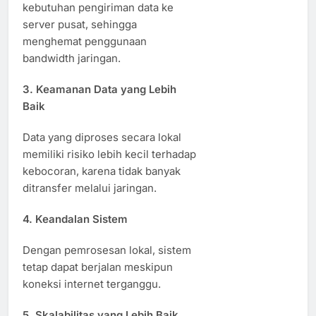
kebutuhan pengiriman data ke
server pusat, sehingga
menghemat penggunaan
bandwidth jaringan.
3. Keamanan Data yang Lebih
Baik
Data yang diproses secara lokal
memiliki risiko lebih kecil terhadap
kebocoran, karena tidak banyak
ditransfer melalui jaringan.
4. Keandalan Sistem
Dengan pemrosesan lokal, sistem
tetap dapat berjalan meskipun
koneksi internet terganggu.
5. Skalabilitas yang Lebih Baik