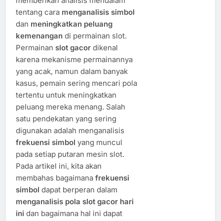
memberikan analisis mendalam
tentang cara
menganalisis simbol
dan
meningkatkan peluang
kemenangan
di permainan slot.
Permainan
slot gacor
dikenal
karena mekanisme permainannya
yang acak, namun dalam banyak
kasus, pemain sering mencari pola
tertentu untuk meningkatkan
peluang mereka menang. Salah
satu pendekatan yang sering
digunakan adalah menganalisis
frekuensi simbol
yang muncul
pada setiap putaran mesin slot.
Pada artikel ini, kita akan
membahas bagaimana
frekuensi
simbol
dapat berperan dalam
menganalisis pola slot gacor hari
ini
dan bagaimana hal ini dapat