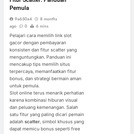
Pemula
9a650a4
8 months
ago
0
6 mins
Pelajari cara memilih link slot
gacor dengan pembayaran
konsisten dan fitur scatter yang
menguntungkan. Panduan ini
mencakup tips memilih situs
terpercaya, memanfaatkan fitur
bonus, dan strategi bermain aman
untuk pemula.
Slot online terus menarik perhatian
karena kombinasi hiburan visual
dan peluang kemenangan. Salah
satu fitur yang paling dicari pemain
adalah
scatter
, simbol khusus yang
dapat memicu bonus seperti free