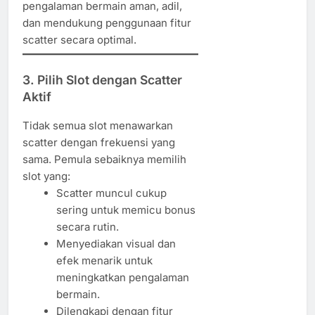
pengalaman bermain aman, adil,
dan mendukung penggunaan fitur
scatter secara optimal.
3. Pilih Slot dengan Scatter
Aktif
Tidak semua slot menawarkan
scatter dengan frekuensi yang
sama. Pemula sebaiknya memilih
slot yang:
Scatter muncul cukup
sering untuk memicu bonus
secara rutin.
Menyediakan visual dan
efek menarik untuk
meningkatkan pengalaman
bermain.
Dilengkapi dengan fitur