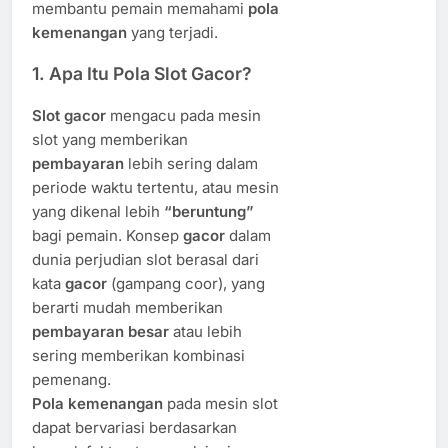
membantu pemain memahami
pola
kemenangan
yang terjadi.
1. Apa Itu Pola Slot Gacor?
Slot gacor
mengacu pada mesin
slot yang memberikan
pembayaran
lebih sering dalam
periode waktu tertentu, atau mesin
yang dikenal lebih
“beruntung”
bagi pemain. Konsep
gacor
dalam
dunia perjudian slot berasal dari
kata
gacor
(gampang coor), yang
berarti mudah memberikan
pembayaran besar
atau lebih
sering memberikan kombinasi
pemenang.
Pola kemenangan
pada mesin slot
dapat bervariasi berdasarkan