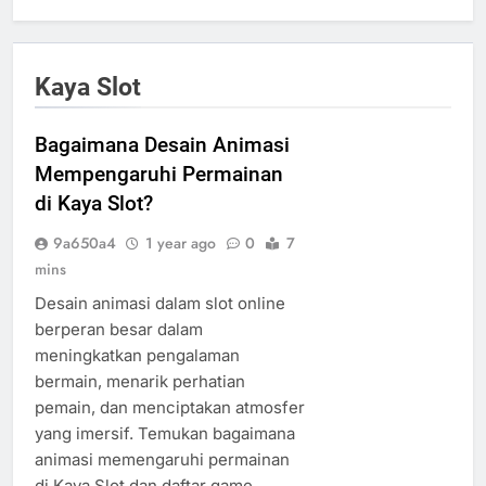
Kaya Slot
Bagaimana Desain Animasi
Mempengaruhi Permainan
di Kaya Slot?
9a650a4
1 year ago
0
7
mins
Desain animasi dalam slot online
berperan besar dalam
meningkatkan pengalaman
bermain, menarik perhatian
pemain, dan menciptakan atmosfer
yang imersif. Temukan bagaimana
animasi memengaruhi permainan
di Kaya Slot dan daftar game