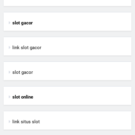
slot gacor
link slot gacor
slot gacor
slot online
link situs slot