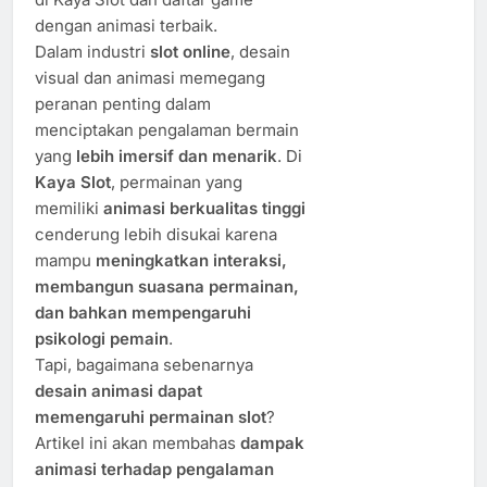
dengan animasi terbaik.
Dalam industri
slot online
, desain
visual dan animasi memegang
peranan penting dalam
menciptakan pengalaman bermain
yang
lebih imersif dan menarik
. Di
Kaya Slot
, permainan yang
memiliki
animasi berkualitas tinggi
cenderung lebih disukai karena
mampu
meningkatkan interaksi,
membangun suasana permainan,
dan bahkan mempengaruhi
psikologi pemain
.
Tapi, bagaimana sebenarnya
desain animasi dapat
memengaruhi permainan slot
?
Artikel ini akan membahas
dampak
animasi terhadap pengalaman