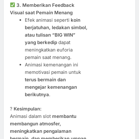
3. Memberikan Feedback
Visual saat Pemain Menang
Efek animasi seperti
koin
berjatuhan, ledakan simbol,
atau tulisan “BIG WIN”
yang berkedip
dapat
meningkatkan euforia
pemain saat menang.
Animasi kemenangan ini
memotivasi pemain untuk
terus bermain dan
mengejar kemenangan
berikutnya
.
?
Kesimpulan:
Animasi dalam slot
membantu
membangun atmosfer,
meningkatkan pengalaman
bermain, dan memberikan umpan