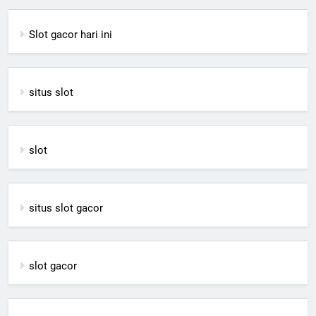
Slot gacor hari ini
situs slot
slot
situs slot gacor
slot gacor