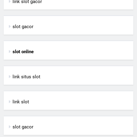
link slot gacor
slot gacor
slot online
link situs slot
link slot
slot gacor