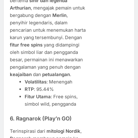
bertema
sihir dan legenda
Arthurian
, mengajak pemain untuk
bergabung dengan
Merlin
,
penyihir legendaris, dalam
pencarian untuk menemukan harta
karun yang tersembunyi. Dengan
fitur free spins
yang didampingi
oleh simbol liar dan pengganda
besar, permainan ini menawarkan
pengalaman yang penuh dengan
keajaiban
dan
petualangan
.
Volatilitas
: Menengah
RTP
: 95.44%
Fitur Utama
: Free spins,
simbol wild, pengganda
6.
Ragnarok (Play’n GO)
Terinspirasi dari
mitologi Nordik
,