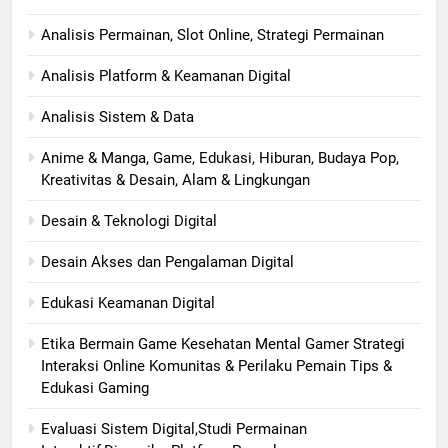
Analisis Permainan, Slot Online, Strategi Permainan
Analisis Platform & Keamanan Digital
Analisis Sistem & Data
Anime & Manga, Game, Edukasi, Hiburan, Budaya Pop,
Kreativitas & Desain, Alam & Lingkungan
Desain & Teknologi Digital
Desain Akses dan Pengalaman Digital
Edukasi Keamanan Digital
Etika Bermain Game Kesehatan Mental Gamer Strategi
Interaksi Online Komunitas & Perilaku Pemain Tips &
Edukasi Gaming
Evaluasi Sistem Digital,Studi Permainan