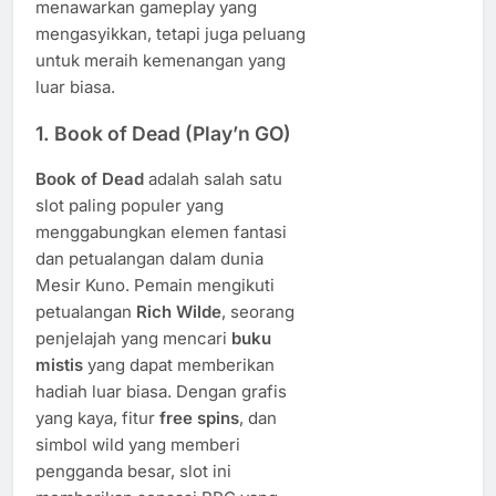
menawarkan gameplay yang
mengasyikkan, tetapi juga peluang
untuk meraih kemenangan yang
luar biasa.
1.
Book of Dead (Play’n GO)
Book of Dead
adalah salah satu
slot paling populer yang
menggabungkan elemen fantasi
dan petualangan dalam dunia
Mesir Kuno. Pemain mengikuti
petualangan
Rich Wilde
, seorang
penjelajah yang mencari
buku
mistis
yang dapat memberikan
hadiah luar biasa. Dengan grafis
yang kaya, fitur
free spins
, dan
simbol wild yang memberi
pengganda besar, slot ini