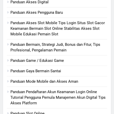
Panduan Akses Digital
Panduan Akses Pengguna Baru
Panduan Akses Slot Mobile Tips Login Situs Slot Gacor
Keamanan Bermain Slot Online Stabilitas Akses Slot
Mobile Edukasi Pemain Slot
Panduan Bermain, Strategi Judi, Bonus dan Fitur, Tips
Profesional, Pengalaman Pemain
Panduan Game / Edukasi Game
Panduan Gaya Bermain Santai
Panduan Mode Mobile dan Akses Aman
Panduan Pendaftaran Akun Keamanan Login Online
Tutorial Pengguna Pemula Manajemen Akun Digital Tips
Akses Platform
Panduan Slot Online