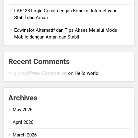
LAE138 Login Cepat dengan Koneksi Internet yang
Stabil dan Aman
Edwinslot Alternatif dan Tips Akses Melalui Mode
Mobile dengan Aman dan Stabil
Recent Comments
A WordPress Commenter
on
Hello world!
Archives
May 2026
April 2026
March 2026