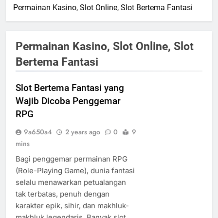
Permainan Kasino, Slot Online, Slot Bertema Fantasi
Permainan Kasino, Slot Online, Slot
Bertema Fantasi
Slot Bertema Fantasi yang
Wajib Dicoba Penggemar
RPG
9a650a4
2 years ago
0
9
mins
Bagi penggemar permainan RPG
(Role-Playing Game), dunia fantasi
selalu menawarkan petualangan
tak terbatas, penuh dengan
karakter epik, sihir, dan makhluk-
makhluk legendaris. Banyak slot