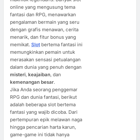
online yang mengusung tema
fantasi dan RPG, menawarkan
pengalaman bermain yang seru
dengan grafis menawan, cerita
menarik, dan fitur bonus yang
memikat.
Slot
bertema fantasi ini
memungkinkan pemain untuk
merasakan sensasi petualangan
dalam dunia yang penuh dengan
misteri
,
keajaiban
, dan
kemenangan besar
.
Jika Anda seorang penggemar
RPG dan dunia fantasi, berikut
adalah beberapa slot bertema
fantasi yang wajib dicoba. Dari
pertempuran epik melawan naga
hingga pencarian harta karun,
game-game ini tidak hanya