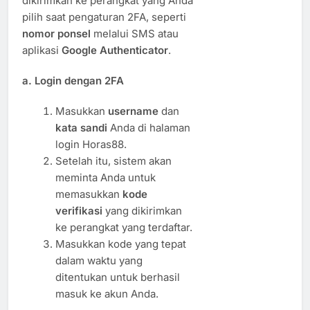
dikirimkan ke perangkat yang Anda
pilih saat pengaturan 2FA, seperti
nomor ponsel
melalui SMS atau
aplikasi
Google Authenticator
.
a.
Login dengan 2FA
Masukkan
username
dan
kata sandi
Anda di halaman
login Horas88.
Setelah itu, sistem akan
meminta Anda untuk
memasukkan
kode
verifikasi
yang dikirimkan
ke perangkat yang terdaftar.
Masukkan kode yang tepat
dalam waktu yang
ditentukan untuk berhasil
masuk ke akun Anda.