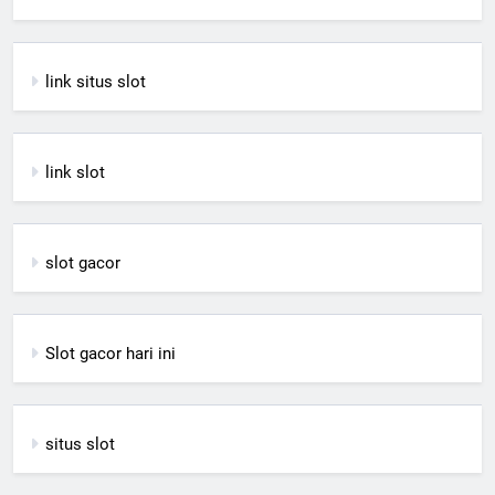
link situs slot
link slot
slot gacor
Slot gacor hari ini
situs slot