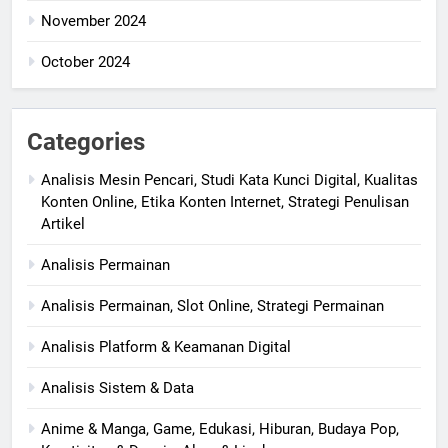
November 2024
October 2024
Categories
Analisis Mesin Pencari, Studi Kata Kunci Digital, Kualitas
Konten Online, Etika Konten Internet, Strategi Penulisan
Artikel
Analisis Permainan
Analisis Permainan, Slot Online, Strategi Permainan
Analisis Platform & Keamanan Digital
Analisis Sistem & Data
Anime & Manga, Game, Edukasi, Hiburan, Budaya Pop,