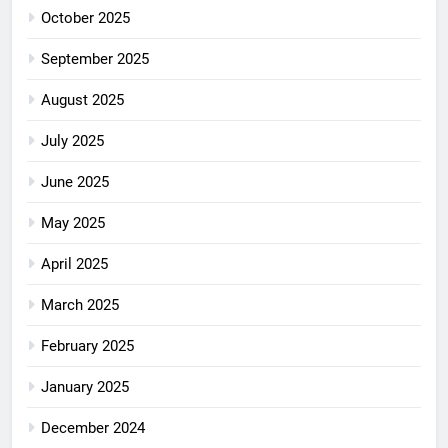
October 2025
September 2025
August 2025
July 2025
June 2025
May 2025
April 2025
March 2025
February 2025
January 2025
December 2024