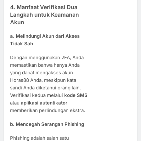
4.
Manfaat Verifikasi Dua
Langkah untuk Keamanan
Akun
a.
Melindungi Akun dari Akses
Tidak Sah
Dengan menggunakan 2FA, Anda
memastikan bahwa hanya Anda
yang dapat mengakses akun
Horas88 Anda, meskipun kata
sandi Anda diketahui orang lain.
Verifikasi kedua melalui
kode SMS
atau
aplikasi autentikator
memberikan perlindungan ekstra.
b.
Mencegah Serangan Phishing
Phishing adalah salah satu