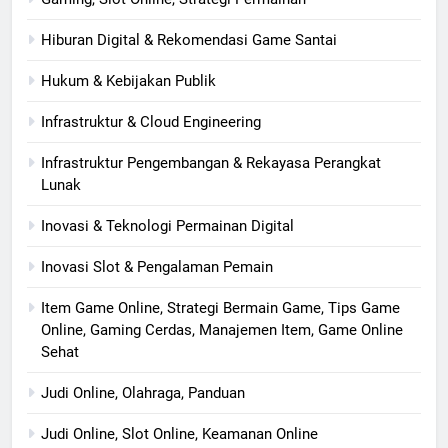
Hiburan Digital & Rekomendasi Game Santai
Hukum & Kebijakan Publik
Infrastruktur & Cloud Engineering
Infrastruktur Pengembangan & Rekayasa Perangkat
Lunak
Inovasi & Teknologi Permainan Digital
Inovasi Slot & Pengalaman Pemain
Item Game Online, Strategi Bermain Game, Tips Game
Online, Gaming Cerdas, Manajemen Item, Game Online
Sehat
Judi Online, Olahraga, Panduan
Judi Online, Slot Online, Keamanan Online