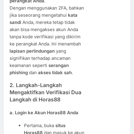
perangkat Anda
.
Dengan menggunakan 2FA, bahkan
jika seseorang mengetahui
kata
sandi
Anda, mereka tetap tidak
akan bisa mengakses akun Anda
tanpa kode verifikasi yang dikirim
ke perangkat Anda. Ini menambah
lapisan perlindungan
yang
signifikan terhadap ancaman
keamanan seperti
serangan
phishing
dan
akses tidak sah
.
2.
Langkah-Langkah
Mengaktifkan Verifikasi Dua
Langkah di Horas88
a.
Login ke Akun Horas88 Anda
Pertama, buka
situs
Horas88
dan masuk ke akun