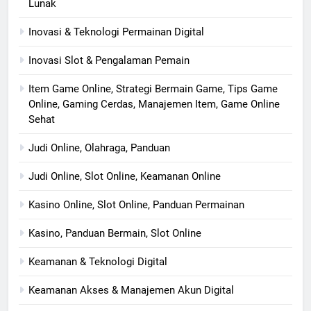
Lunak
Inovasi & Teknologi Permainan Digital
Inovasi Slot & Pengalaman Pemain
Item Game Online, Strategi Bermain Game, Tips Game
Online, Gaming Cerdas, Manajemen Item, Game Online
Sehat
Judi Online, Olahraga, Panduan
Judi Online, Slot Online, Keamanan Online
Kasino Online, Slot Online, Panduan Permainan
Kasino, Panduan Bermain, Slot Online
Keamanan & Teknologi Digital
Keamanan Akses & Manajemen Akun Digital