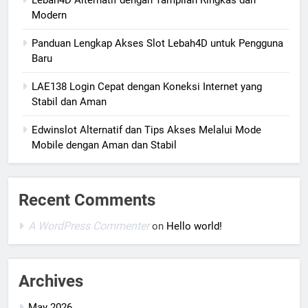
Modern
Panduan Lengkap Akses Slot Lebah4D untuk Pengguna
Baru
LAE138 Login Cepat dengan Koneksi Internet yang
Stabil dan Aman
Edwinslot Alternatif dan Tips Akses Melalui Mode
Mobile dengan Aman dan Stabil
Recent Comments
A WordPress Commenter
on
Hello world!
Archives
May 2026