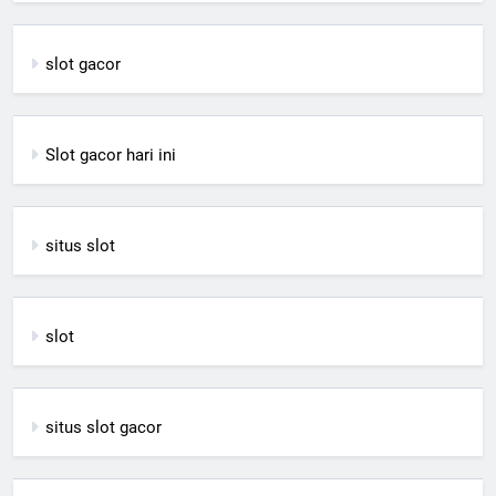
slot gacor
Slot gacor hari ini
situs slot
slot
situs slot gacor