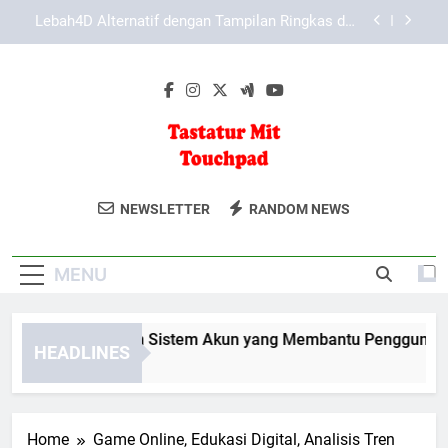
Skip
Panduan Lengkap Akses Slot Lebah4D untuk
to
Pengguna Baru
content
LAE138 Login Cepat dengan Koneksi Internet
yang Stabil dan Aman
Slot Lebah4D dan Sistem Akun yang Membantu
Pengguna Lebih Terorganisir
Lebah4D Alternatif dengan Tampilan Ringkas dan
Modern
Tastatur Mit
Dapatkan Keyboard Dengan Touchpad
Panduan Lengkap Akses Slot Lebah4D untuk
NEWSLETTER
RANDOM NEWS
Pengguna Baru
Touchpad
Yang Praktis Dari Tastatur Mit
LAE138 Login Cepat dengan Koneksi Internet
Touchpad. Solusi Ergonomis Untuk
yang Stabil dan Aman
MENU
Kenyamanan Anda.
lot Lebah4D dan Sistem Akun yang Membantu Pengguna Lebih
HEADLINES
 Months Ago
Home
Game Online, Edukasi Digital, Analisis Tren