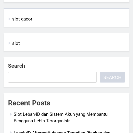
slot gacor
slot
Search
SEARCH
Recent Posts
Slot Lebah4D dan Sistem Akun yang Membantu
Pengguna Lebih Terorganisir
Lebah4D Alternatif dengan Tampilan Ringkas dan