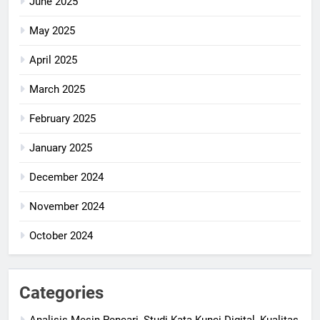
June 2025
May 2025
April 2025
March 2025
February 2025
January 2025
December 2024
November 2024
October 2024
Categories
Analisis Mesin Pencari, Studi Kata Kunci Digital, Kualitas