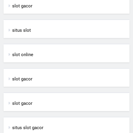
slot gacor
situs slot
slot online
slot gacor
slot gacor
situs slot gacor