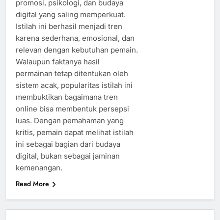
promosi, psikologi, dan budaya
digital yang saling memperkuat.
Istilah ini berhasil menjadi tren
karena sederhana, emosional, dan
relevan dengan kebutuhan pemain.
Walaupun faktanya hasil
permainan tetap ditentukan oleh
sistem acak, popularitas istilah ini
membuktikan bagaimana tren
online bisa membentuk persepsi
luas. Dengan pemahaman yang
kritis, pemain dapat melihat istilah
ini sebagai bagian dari budaya
digital, bukan sebagai jaminan
kemenangan.
Read More