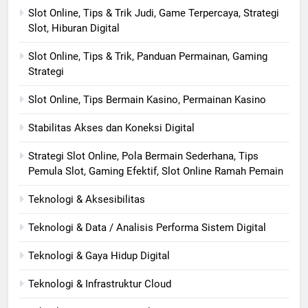
Slot Online, Tips & Trik Judi, Game Terpercaya, Strategi
Slot, Hiburan Digital
Slot Online, Tips & Trik, Panduan Permainan, Gaming
Strategi
Slot Online, Tips Bermain Kasino, Permainan Kasino
Stabilitas Akses dan Koneksi Digital
Strategi Slot Online, Pola Bermain Sederhana, Tips
Pemula Slot, Gaming Efektif, Slot Online Ramah Pemain
Teknologi & Aksesibilitas
Teknologi & Data / Analisis Performa Sistem Digital
Teknologi & Gaya Hidup Digital
Teknologi & Infrastruktur Cloud