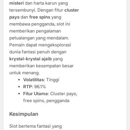
misteri
dan harta karun yang
tersembunyi. Dengan fitur
cluster
pays
dan
free spins
yang
membawa pengganda, slot ini
memberikan pengalaman
petualangan yang mendalam.
Pemain dapat mengeksplorasi
dunia fantasi penuh dengan
krystal-krystal ajaib
yang
memberikan kesempatan besar
untuk menang.
Volatilitas
: Tinggi
RTP
: 96.1%
Fitur Utama
: Cluster pays,
free spins, pengganda
Kesimpulan
Slot bertema fantasi yang