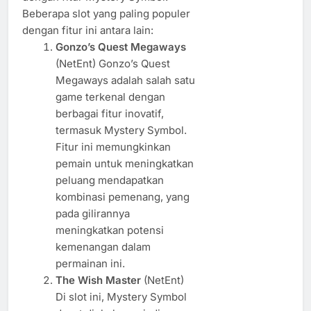
Beberapa slot yang paling populer
dengan fitur ini antara lain:
Gonzo’s Quest Megaways
(NetEnt) Gonzo’s Quest
Megaways adalah salah satu
game terkenal dengan
berbagai fitur inovatif,
termasuk Mystery Symbol.
Fitur ini memungkinkan
pemain untuk meningkatkan
peluang mendapatkan
kombinasi pemenang, yang
pada gilirannya
meningkatkan potensi
kemenangan dalam
permainan ini.
The Wish Master
(NetEnt)
Di slot ini, Mystery Symbol