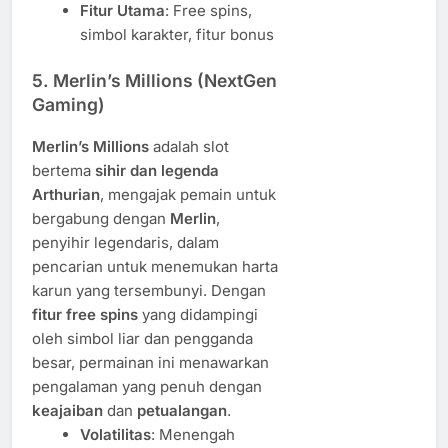
Fitur Utama
: Free spins,
simbol karakter, fitur bonus
5.
Merlin’s Millions (NextGen
Gaming)
Merlin’s Millions
adalah slot
bertema
sihir dan legenda
Arthurian
, mengajak pemain untuk
bergabung dengan
Merlin
,
penyihir legendaris, dalam
pencarian untuk menemukan harta
karun yang tersembunyi. Dengan
fitur free spins
yang didampingi
oleh simbol liar dan pengganda
besar, permainan ini menawarkan
pengalaman yang penuh dengan
keajaiban
dan
petualangan
.
Volatilitas
: Menengah