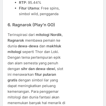
RTP
: 95.44%
Fitur Utama
: Free spins,
simbol wild, pengganda
6.
Ragnarok (Play’n GO)
Terinspirasi dari
mitologi Nordik
,
Ragnarok
membawa pemain ke
dunia
dewa-dewa
dan
makhluk
mitologi
seperti Thor dan Loki.
Dengan tema pertempuran epik
dan alam semesta yang penuh
dengan
sihr dan dewa-dewi
, slot
ini menawarkan
fitur putaran
gratis
dengan simbol liar yang
dapat meningkatkan peluang
kemenangan. Para penggemar
mitologi dan dunia fantasi akan
menemukan banyak hal menarik di