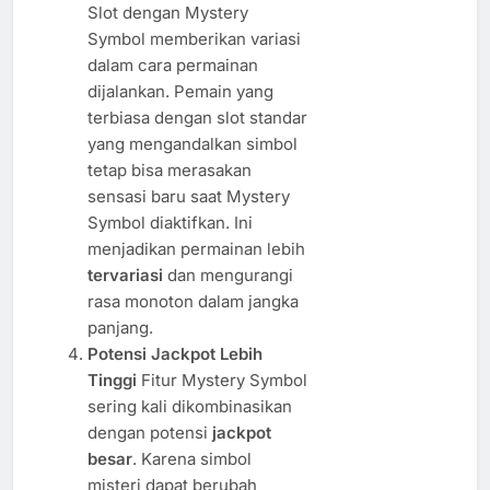
Slot dengan Mystery
Symbol memberikan variasi
dalam cara permainan
dijalankan. Pemain yang
terbiasa dengan slot standar
yang mengandalkan simbol
tetap bisa merasakan
sensasi baru saat Mystery
Symbol diaktifkan. Ini
menjadikan permainan lebih
tervariasi
dan mengurangi
rasa monoton dalam jangka
panjang.
Potensi Jackpot Lebih
Tinggi
Fitur Mystery Symbol
sering kali dikombinasikan
dengan potensi
jackpot
besar
. Karena simbol
misteri dapat berubah