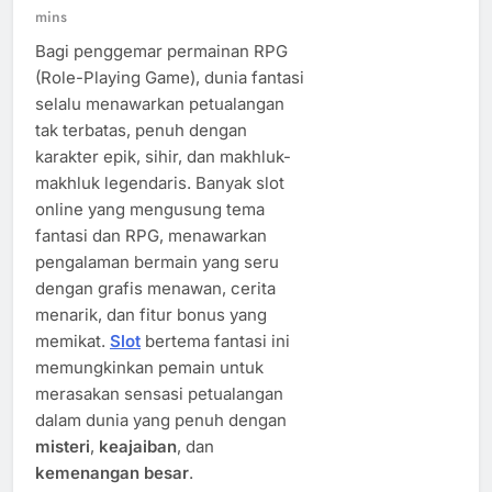
mins
Bagi penggemar permainan RPG
(Role-Playing Game), dunia fantasi
selalu menawarkan petualangan
tak terbatas, penuh dengan
karakter epik, sihir, dan makhluk-
makhluk legendaris. Banyak slot
online yang mengusung tema
fantasi dan RPG, menawarkan
pengalaman bermain yang seru
dengan grafis menawan, cerita
menarik, dan fitur bonus yang
memikat.
Slot
bertema fantasi ini
memungkinkan pemain untuk
merasakan sensasi petualangan
dalam dunia yang penuh dengan
misteri
,
keajaiban
, dan
kemenangan besar
.