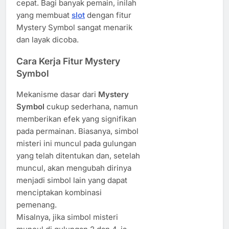
cepat. Bagi banyak pemain, inilah
yang membuat
slot
dengan fitur
Mystery Symbol sangat menarik
dan layak dicoba.
Cara Kerja Fitur Mystery
Symbol
Mekanisme dasar dari
Mystery
Symbol
cukup sederhana, namun
memberikan efek yang signifikan
pada permainan. Biasanya, simbol
misteri ini muncul pada gulungan
yang telah ditentukan dan, setelah
muncul, akan mengubah dirinya
menjadi simbol lain yang dapat
menciptakan kombinasi
pemenang.
Misalnya, jika simbol misteri