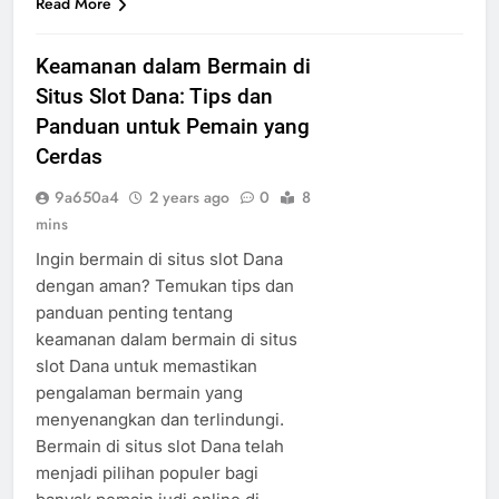
Read More
Keamanan dalam Bermain di
Situs Slot Dana: Tips dan
Panduan untuk Pemain yang
Cerdas
9a650a4
2 years ago
0
8
mins
Ingin bermain di situs slot Dana
dengan aman? Temukan tips dan
panduan penting tentang
keamanan dalam bermain di situs
slot Dana untuk memastikan
pengalaman bermain yang
menyenangkan dan terlindungi.
Bermain di situs slot Dana telah
menjadi pilihan populer bagi