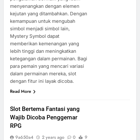
menyenangkan dengan elemen
kejutan yang ditambahkan. Dengan
kemampuan untuk mengubah
simbol menjadi simbol lain,
Mystery Symbol dapat
memberikan kemenangan yang
lebih tinggi dan meningkatkan
ketegangan dalam permainan. Bagi
para pemain yang mencari variasi
dalam permainan mereka, slot
dengan fitur ini layak dicoba.
Read More
Slot Bertema Fantasi yang
Wajib Dicoba Penggemar
RPG
9a650a4
2 years ago
0
9