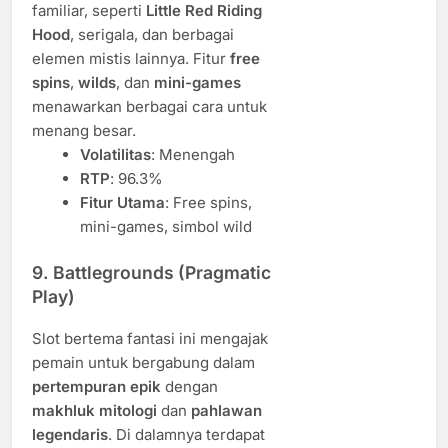
familiar, seperti
Little Red Riding
Hood
, serigala, dan berbagai
elemen mistis lainnya. Fitur
free
spins
,
wilds
, dan
mini-games
menawarkan berbagai cara untuk
menang besar.
Volatilitas
: Menengah
RTP
: 96.3%
Fitur Utama
: Free spins,
mini-games, simbol wild
9.
Battlegrounds (Pragmatic
Play)
Slot bertema fantasi ini mengajak
pemain untuk bergabung dalam
pertempuran epik
dengan
makhluk mitologi
dan
pahlawan
legendaris
. Di dalamnya terdapat