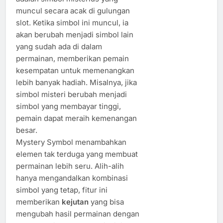
muncul secara acak di gulungan
slot. Ketika simbol ini muncul, ia
akan berubah menjadi simbol lain
yang sudah ada di dalam
permainan, memberikan pemain
kesempatan untuk memenangkan
lebih banyak hadiah. Misalnya, jika
simbol misteri berubah menjadi
simbol yang membayar tinggi,
pemain dapat meraih kemenangan
besar.
Mystery Symbol menambahkan
elemen tak terduga yang membuat
permainan lebih seru. Alih-alih
hanya mengandalkan kombinasi
simbol yang tetap, fitur ini
memberikan
kejutan
yang bisa
mengubah hasil permainan dengan