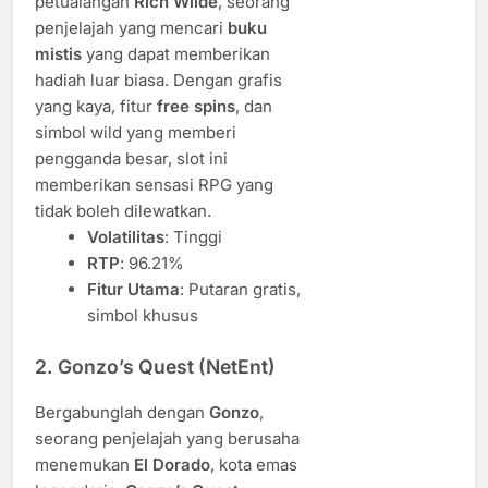
petualangan
Rich Wilde
, seorang
penjelajah yang mencari
buku
mistis
yang dapat memberikan
hadiah luar biasa. Dengan grafis
yang kaya, fitur
free spins
, dan
simbol wild yang memberi
pengganda besar, slot ini
memberikan sensasi RPG yang
tidak boleh dilewatkan.
Volatilitas
: Tinggi
RTP
: 96.21%
Fitur Utama
: Putaran gratis,
simbol khusus
2.
Gonzo’s Quest (NetEnt)
Bergabunglah dengan
Gonzo
,
seorang penjelajah yang berusaha
menemukan
El Dorado
, kota emas