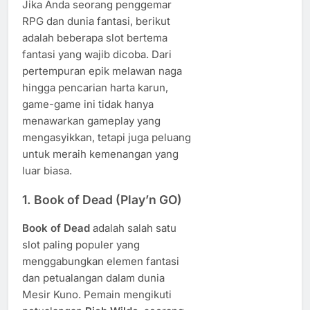
Jika Anda seorang penggemar
RPG dan dunia fantasi, berikut
adalah beberapa slot bertema
fantasi yang wajib dicoba. Dari
pertempuran epik melawan naga
hingga pencarian harta karun,
game-game ini tidak hanya
menawarkan gameplay yang
mengasyikkan, tetapi juga peluang
untuk meraih kemenangan yang
luar biasa.
1.
Book of Dead (Play’n GO)
Book of Dead
adalah salah satu
slot paling populer yang
menggabungkan elemen fantasi
dan petualangan dalam dunia
Mesir Kuno. Pemain mengikuti