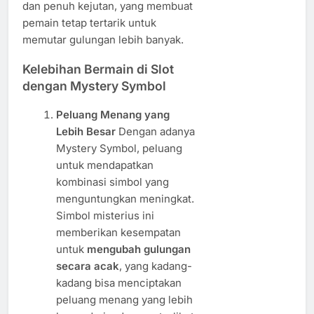
dan penuh kejutan, yang membuat
pemain tetap tertarik untuk
memutar gulungan lebih banyak.
Kelebihan Bermain di Slot
dengan Mystery Symbol
Peluang Menang yang
Lebih Besar
Dengan adanya
Mystery Symbol, peluang
untuk mendapatkan
kombinasi simbol yang
menguntungkan meningkat.
Simbol misterius ini
memberikan kesempatan
untuk
mengubah gulungan
secara acak
, yang kadang-
kadang bisa menciptakan
peluang menang yang lebih