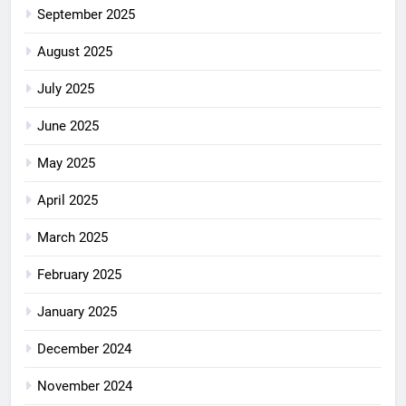
September 2025
August 2025
July 2025
June 2025
May 2025
April 2025
March 2025
February 2025
January 2025
December 2024
November 2024