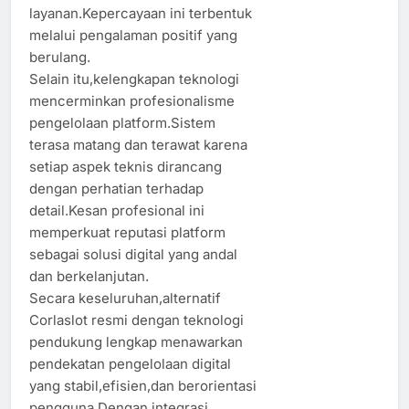
layanan.Kepercayaan ini terbentuk
melalui pengalaman positif yang
berulang.
Selain itu,kelengkapan teknologi
mencerminkan profesionalisme
pengelolaan platform.Sistem
terasa matang dan terawat karena
setiap aspek teknis dirancang
dengan perhatian terhadap
detail.Kesan profesional ini
memperkuat reputasi platform
sebagai solusi digital yang andal
dan berkelanjutan.
Secara keseluruhan,alternatif
Corlaslot resmi dengan teknologi
pendukung lengkap menawarkan
pendekatan pengelolaan digital
yang stabil,efisien,dan berorientasi
pengguna.Dengan integrasi