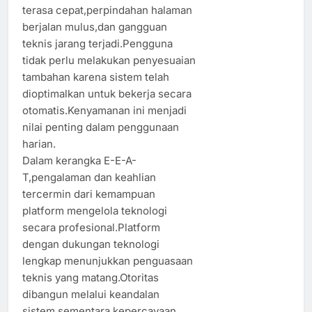
terasa cepat,perpindahan halaman
berjalan mulus,dan gangguan
teknis jarang terjadi.Pengguna
tidak perlu melakukan penyesuaian
tambahan karena sistem telah
dioptimalkan untuk bekerja secara
otomatis.Kenyamanan ini menjadi
nilai penting dalam penggunaan
harian.
Dalam kerangka E-E-A-
T,pengalaman dan keahlian
tercermin dari kemampuan
platform mengelola teknologi
secara profesional.Platform
dengan dukungan teknologi
lengkap menunjukkan penguasaan
teknis yang matang.Otoritas
dibangun melalui keandalan
sistem,sementara kepercayaan