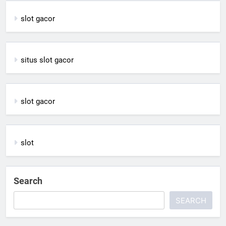
slot gacor
situs slot gacor
slot gacor
slot
Search
SEARCH