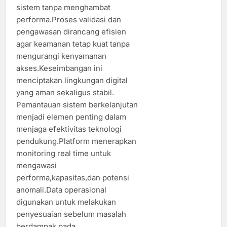
sistem tanpa menghambat
performa.Proses validasi dan
pengawasan dirancang efisien
agar keamanan tetap kuat tanpa
mengurangi kenyamanan
akses.Keseimbangan ini
menciptakan lingkungan digital
yang aman sekaligus stabil.
Pemantauan sistem berkelanjutan
menjadi elemen penting dalam
menjaga efektivitas teknologi
pendukung.Platform menerapkan
monitoring real time untuk
mengawasi
performa,kapasitas,dan potensi
anomali.Data operasional
digunakan untuk melakukan
penyesuaian sebelum masalah
berdampak pada