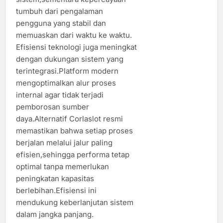
tumbuh dari pengalaman
pengguna yang stabil dan
memuaskan dari waktu ke waktu.
Efisiensi teknologi juga meningkat
dengan dukungan sistem yang
terintegrasi.Platform modern
mengoptimalkan alur proses
internal agar tidak terjadi
pemborosan sumber
daya.Alternatif Corlaslot resmi
memastikan bahwa setiap proses
berjalan melalui jalur paling
efisien,sehingga performa tetap
optimal tanpa memerlukan
peningkatan kapasitas
berlebihan.Efisiensi ini
mendukung keberlanjutan sistem
dalam jangka panjang.