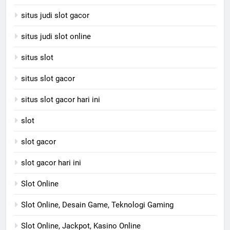
situs judi slot gacor
situs judi slot online
situs slot
situs slot gacor
situs slot gacor hari ini
slot
slot gacor
slot gacor hari ini
Slot Online
Slot Online, Desain Game, Teknologi Gaming
Slot Online, Jackpot, Kasino Online