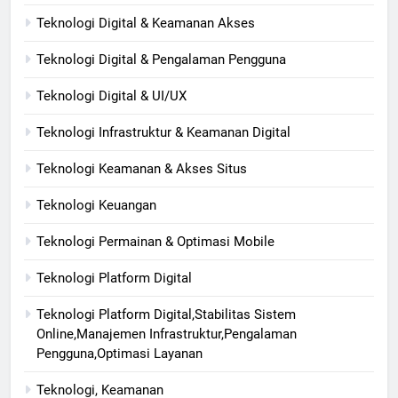
Teknologi Digital & Keamanan Akses
Teknologi Digital & Pengalaman Pengguna
Teknologi Digital & UI/UX
Teknologi Infrastruktur & Keamanan Digital
Teknologi Keamanan & Akses Situs
Teknologi Keuangan
Teknologi Permainan & Optimasi Mobile
Teknologi Platform Digital
Teknologi Platform Digital,Stabilitas Sistem
Online,Manajemen Infrastruktur,Pengalaman
Pengguna,Optimasi Layanan
Teknologi, Keamanan