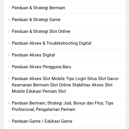
Panduan & Strategi Bermain
Panduan & Strategi Game
Panduan & Strategi Slot Online
Panduan Akses & Troubleshooting Digital
Panduan Akses Digital
Panduan Akses Pengguna Baru
Panduan Akses Slot Mobile Tips Login Situs Slot Gacor
Keamanan Bermain Slot Online Stabilitas Akses Slot
Mobile Edukasi Pemain Slot
Panduan Bermain, Strategi Judi, Bonus dan Fitur, Tips
Profesional, Pengalaman Pemain
Panduan Game / Edukasi Game