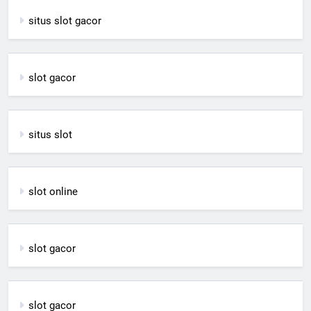
situs slot gacor
slot gacor
situs slot
slot online
slot gacor
slot gacor