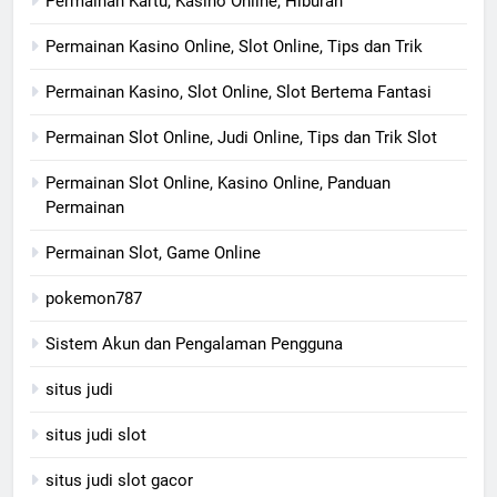
Permainan Kartu, Kasino Online, Hiburan
Permainan Kasino Online, Slot Online, Tips dan Trik
Permainan Kasino, Slot Online, Slot Bertema Fantasi
Permainan Slot Online, Judi Online, Tips dan Trik Slot
Permainan Slot Online, Kasino Online, Panduan
Permainan
Permainan Slot, Game Online
pokemon787
Sistem Akun dan Pengalaman Pengguna
situs judi
situs judi slot
situs judi slot gacor