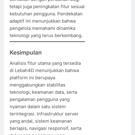
tetapi juga peningkatan fitur sesuai
kebutuhan pengguna. Pendekatan
adaptif ini menunjukkan bahwa
pengelola memahami dinamika
teknologi yang terus berkembang.
Kesimpulan
Analisis fitur utama yang tersedia
di Lebah4D menunjukkan bahwa
platform ini berupaya
menggabungkan stabilitas
teknologi, keamanan data, serta
pengalaman pengguna yang
nyaman dalam satu sistem
terintegrasi. Infrastruktur server
yang andal, sistem keamanan
berlapis, navigasi responsif, serta