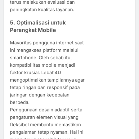
terus melakukan evaluasi dan
peningkatan kualitas layanan.
5. Optimalisasi untuk
Perangkat Mobile
Mayoritas pengguna internet saat
ini mengakses platform melalui
smartphone. Oleh sebab itu,
kompatibilitas mobile menjadi
faktor krusial. Lebah4D
mengoptimalkan tampilannya agar
tetap ringan dan responsif pada
jaringan dengan kecepatan
berbeda.
Penggunaan desain adaptif serta
pengaturan elemen visual yang
fleksibel membantu memastikan
pengalaman tetap nyaman. Hal ini