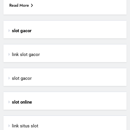
Read More
slot gacor
link slot gacor
slot gacor
slot online
link situs slot