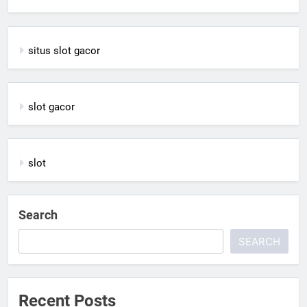
situs slot gacor
slot gacor
slot
Search
SEARCH
Recent Posts