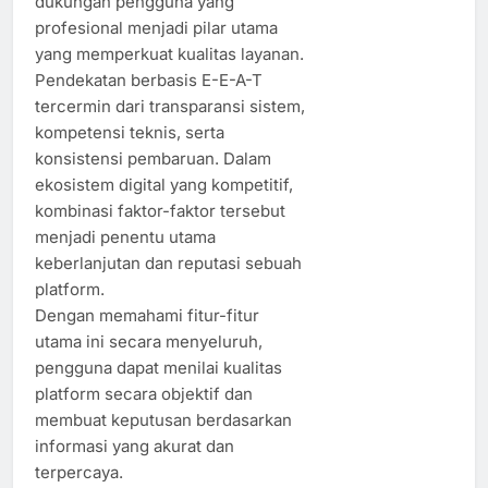
dukungan pengguna yang
profesional menjadi pilar utama
yang memperkuat kualitas layanan.
Pendekatan berbasis E-E-A-T
tercermin dari transparansi sistem,
kompetensi teknis, serta
konsistensi pembaruan. Dalam
ekosistem digital yang kompetitif,
kombinasi faktor-faktor tersebut
menjadi penentu utama
keberlanjutan dan reputasi sebuah
platform.
Dengan memahami fitur-fitur
utama ini secara menyeluruh,
pengguna dapat menilai kualitas
platform secara objektif dan
membuat keputusan berdasarkan
informasi yang akurat dan
terpercaya.