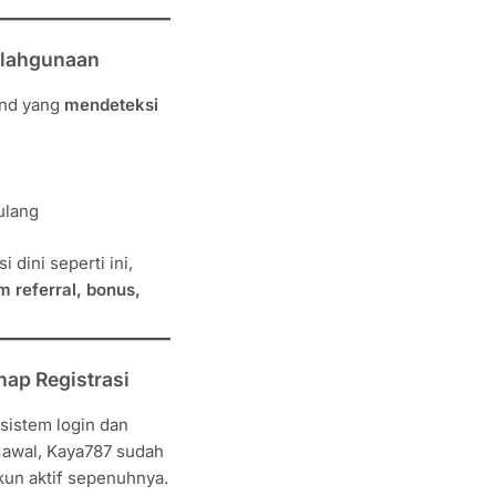
alahgunaan
end yang
mendeteksi
ulang
i dini seperti ini,
m referral, bonus,
ap Registrasi
sistem login dan
 awal, Kaya787 sudah
un aktif sepenuhnya.