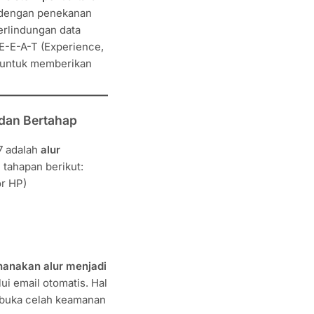
 dengan penekanan
erlindungan data
 E-E-A-T (Experience,
) untuk memberikan
 dan Bertahap
7 adalah
alur
i tahapan berikut:
r HP)
hanakan alur menjadi
lui email otomatis. Hal
mbuka celah keamanan