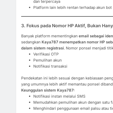
dan terpercaya
Platform lain lebih rentan terhadap akun bo
3.
Fokus pada Nomor HP Aktif, Bukan Hany
Banyak platform mementingkan
email sebagai iden
sedangkan
Kaya787 menempatkan nomor HP sebag
dalam sistem registrasi
. Nomor ponsel menjadi titi
Verifikasi OTP
Pemulihan akun
Notifikasi transaksi
Pendekatan ini lebih sesuai dengan kebiasaan peng
yang umumnya lebih aktif memantau ponsel dibandi
Keunggulan sistem Kaya787:
Notifikasi instan melalui SMS
Memudahkan pemulihan akun dengan satu f
Menghindari penggunaan email palsu atau tid