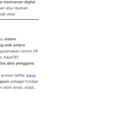
ar keamanan digital
gan atau layanan
jak awal.
ya,
sistem
g unik antara
ngutamakan nomor HP
ap, Kaya787
itas data pengguna
 proses daftar,
kaya
gguna
sebagai fondasi
 lebih aman, stabil,