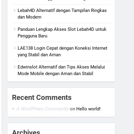
Lebah4D Alternatif dengan Tampilan Ringkas
dan Modern
Panduan Lengkap Akses Slot Lebah4D untuk
Pengguna Baru
LAE138 Login Cepat dengan Koneksi Internet
yang Stabil dan Aman
Edwinslot Alternatif dan Tips Akses Melalui
Mode Mobile dengan Aman dan Stabil
Recent Comments
A WordPress Commenter
on
Hello world!
Archives