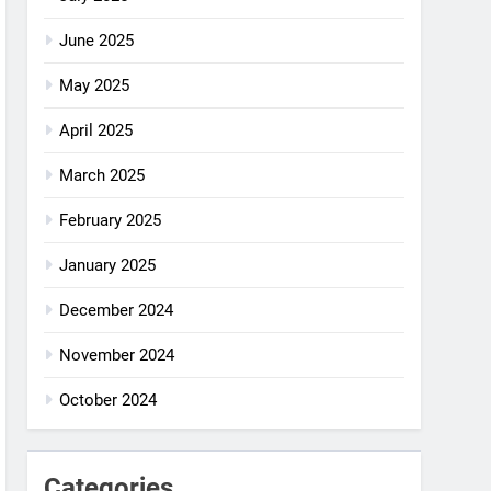
June 2025
May 2025
April 2025
March 2025
February 2025
January 2025
December 2024
November 2024
October 2024
Categories