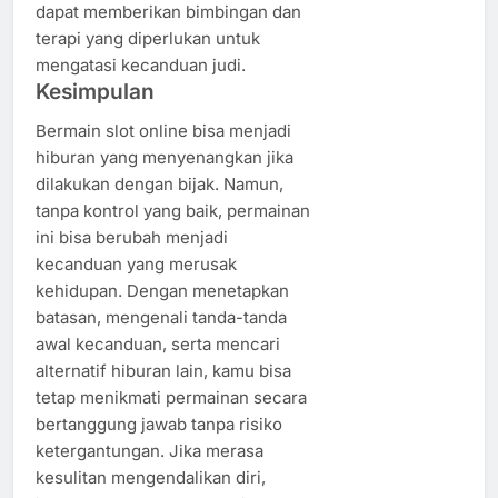
dapat memberikan bimbingan dan
terapi yang diperlukan untuk
mengatasi kecanduan judi.
Kesimpulan
Bermain slot online bisa menjadi
hiburan yang menyenangkan jika
dilakukan dengan bijak. Namun,
tanpa kontrol yang baik, permainan
ini bisa berubah menjadi
kecanduan yang merusak
kehidupan. Dengan menetapkan
batasan, mengenali tanda-tanda
awal kecanduan, serta mencari
alternatif hiburan lain, kamu bisa
tetap menikmati permainan secara
bertanggung jawab tanpa risiko
ketergantungan. Jika merasa
kesulitan mengendalikan diri,