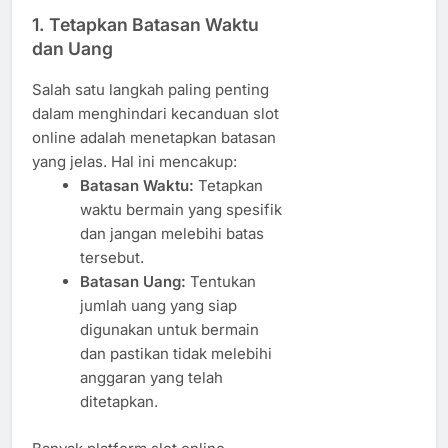
1. Tetapkan Batasan Waktu
dan Uang
Salah satu langkah paling penting
dalam menghindari kecanduan slot
online adalah menetapkan batasan
yang jelas. Hal ini mencakup:
Batasan Waktu:
Tetapkan
waktu bermain yang spesifik
dan jangan melebihi batas
tersebut.
Batasan Uang:
Tentukan
jumlah uang yang siap
digunakan untuk bermain
dan pastikan tidak melebihi
anggaran yang telah
ditetapkan.