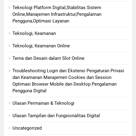
Teknologi Platform Digital,Stabilitas Sistem
Online,Manajemen Infrastruktur,Pengalaman
Pengguna,Optimasi Layanan
Teknologi, Keamanan
Teknologi, Keamanan Online
Tema dan Desain dalam Slot Online
Troubleshooting Login dan Ekstensi Pengaturan Privasi
dan Keamanan Manajemen Cookies dan Session
Optimasi Browser Mobile dan Desktop Pengalaman
Pengguna Digital
Ulasan Permainan & Teknologi
Ulasan Tampilan dan Fungsionalitas Digital
Uncategorized