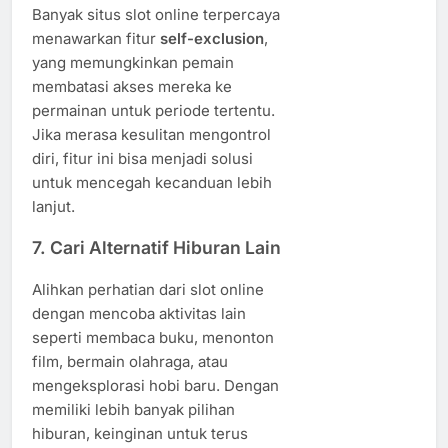
Banyak situs slot online terpercaya
menawarkan fitur
self-exclusion
,
yang memungkinkan pemain
membatasi akses mereka ke
permainan untuk periode tertentu.
Jika merasa kesulitan mengontrol
diri, fitur ini bisa menjadi solusi
untuk mencegah kecanduan lebih
lanjut.
7. Cari Alternatif Hiburan Lain
Alihkan perhatian dari slot online
dengan mencoba aktivitas lain
seperti membaca buku, menonton
film, bermain olahraga, atau
mengeksplorasi hobi baru. Dengan
memiliki lebih banyak pilihan
hiburan, keinginan untuk terus