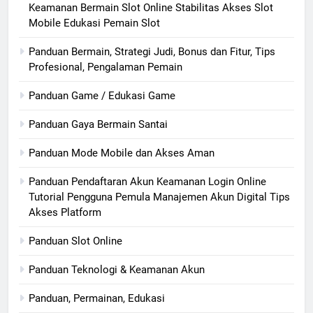
Keamanan Bermain Slot Online Stabilitas Akses Slot
Mobile Edukasi Pemain Slot
Panduan Bermain, Strategi Judi, Bonus dan Fitur, Tips
Profesional, Pengalaman Pemain
Panduan Game / Edukasi Game
Panduan Gaya Bermain Santai
Panduan Mode Mobile dan Akses Aman
Panduan Pendaftaran Akun Keamanan Login Online
Tutorial Pengguna Pemula Manajemen Akun Digital Tips
Akses Platform
Panduan Slot Online
Panduan Teknologi & Keamanan Akun
Panduan, Permainan, Edukasi