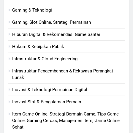
Gaming & Teknologi
Gaming, Slot Online, Strategi Permainan
Hiburan Digital & Rekomendasi Game Santai
Hukum & Kebijakan Publik
Infrastruktur & Cloud Engineering
Infrastruktur Pengembangan & Rekayasa Perangkat
Lunak
Inovasi & Teknologi Permainan Digital
Inovasi Slot & Pengalaman Pemain
Item Game Online, Strategi Bermain Game, Tips Game
Online, Gaming Cerdas, Manajemen Item, Game Online
Sehat