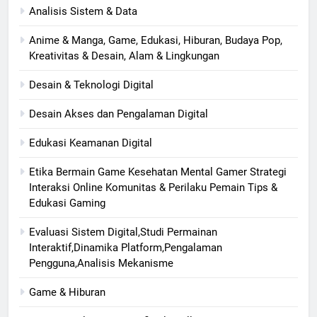
Analisis Sistem & Data
Anime & Manga, Game, Edukasi, Hiburan, Budaya Pop,
Kreativitas & Desain, Alam & Lingkungan
Desain & Teknologi Digital
Desain Akses dan Pengalaman Digital
Edukasi Keamanan Digital
Etika Bermain Game Kesehatan Mental Gamer Strategi
Interaksi Online Komunitas & Perilaku Pemain Tips &
Edukasi Gaming
Evaluasi Sistem Digital,Studi Permainan
Interaktif,Dinamika Platform,Pengalaman
Pengguna,Analisis Mekanisme
Game & Hiburan