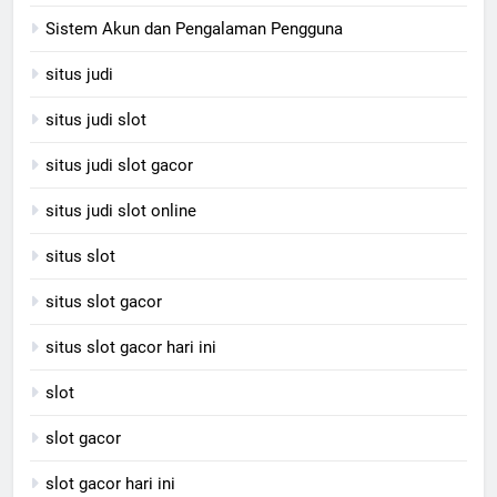
Sistem Akun dan Pengalaman Pengguna
situs judi
situs judi slot
situs judi slot gacor
situs judi slot online
situs slot
situs slot gacor
situs slot gacor hari ini
slot
slot gacor
slot gacor hari ini