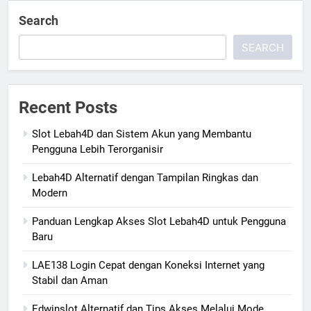
Search
SEARCH
Recent Posts
Slot Lebah4D dan Sistem Akun yang Membantu
Pengguna Lebih Terorganisir
Lebah4D Alternatif dengan Tampilan Ringkas dan
Modern
Panduan Lengkap Akses Slot Lebah4D untuk Pengguna
Baru
LAE138 Login Cepat dengan Koneksi Internet yang
Stabil dan Aman
Edwinslot Alternatif dan Tips Akses Melalui Mode