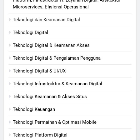
Microservices, Efisiensi Operasional
Teknologi dan Keamanan Digital
Teknologi Digital
Teknologi Digital & Keamanan Akses
Teknologi Digital & Pengalaman Pengguna
Teknologi Digital & UI/UX
Teknologi Infrastruktur & Keamanan Digital
Teknologi Keamanan & Akses Situs
Teknologi Keuangan
Teknologi Permainan & Optimasi Mobile
Teknologi Platform Digital