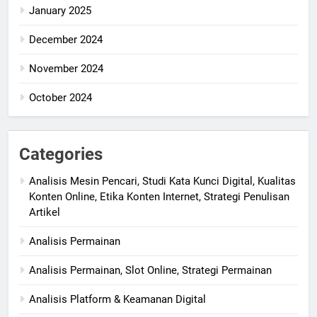
January 2025
December 2024
November 2024
October 2024
Categories
Analisis Mesin Pencari, Studi Kata Kunci Digital, Kualitas
Konten Online, Etika Konten Internet, Strategi Penulisan
Artikel
Analisis Permainan
Analisis Permainan, Slot Online, Strategi Permainan
Analisis Platform & Keamanan Digital