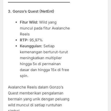
3. Gonzo’s Quest (NetEnt)
Fitur Wild:
Wild yang
muncul pada fitur Avalanche
Reels
RTP:
95,97%
Keunggulan:
Setiap
kemenangan berturut-turut
meningkatkan multiplier
hingga 5x di permainan
dasar dan hingga 15x di free
spin.
Avalanche Reels dalam Gonzo’s
Quest memberikan pengalaman
bermain yang unik dengan peluang
wild muncul di setiap runtuhan
simbol.