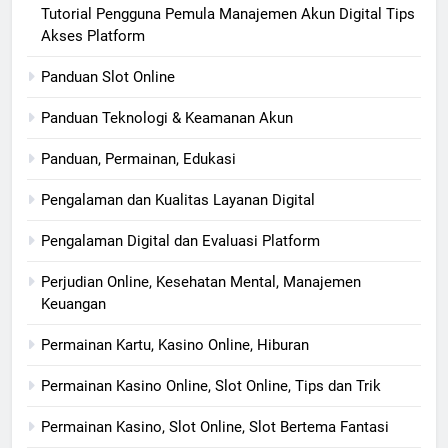
Tutorial Pengguna Pemula Manajemen Akun Digital Tips
Akses Platform
Panduan Slot Online
Panduan Teknologi & Keamanan Akun
Panduan, Permainan, Edukasi
Pengalaman dan Kualitas Layanan Digital
Pengalaman Digital dan Evaluasi Platform
Perjudian Online, Kesehatan Mental, Manajemen
Keuangan
Permainan Kartu, Kasino Online, Hiburan
Permainan Kasino Online, Slot Online, Tips dan Trik
Permainan Kasino, Slot Online, Slot Bertema Fantasi