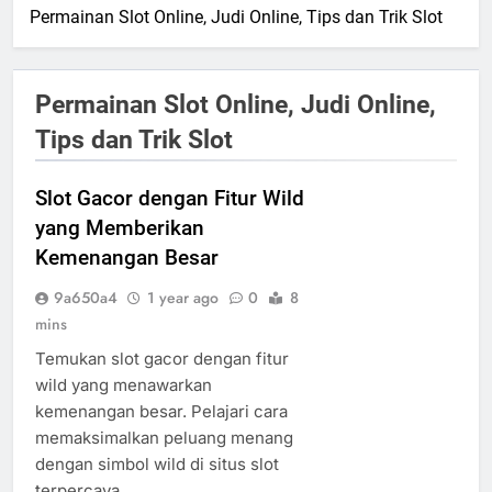
Permainan Slot Online, Judi Online, Tips dan Trik Slot
Permainan Slot Online, Judi Online,
Tips dan Trik Slot
Slot Gacor dengan Fitur Wild
yang Memberikan
Kemenangan Besar
9a650a4
1 year ago
0
8
mins
Temukan slot gacor dengan fitur
wild yang menawarkan
kemenangan besar. Pelajari cara
memaksimalkan peluang menang
dengan simbol wild di situs slot
terpercaya.