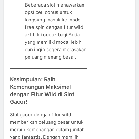
Beberapa slot menawarkan
opsi beli bonus untuk
langsung masuk ke mode
free spin dengan fitur wild
aktif. Ini cocok bagi Anda
yang memiliki modal lebih
dan ingin segera merasakan
peluang menang besar.
Kesimpulan: Raih
Kemenangan Maksimal
dengan Fitur Wild di Slot
Gacor!
Slot gacor dengan fitur wild
memberikan peluang besar untuk
meraih kemenangan dalam jumlah
yang fantastis. Dengan memilih