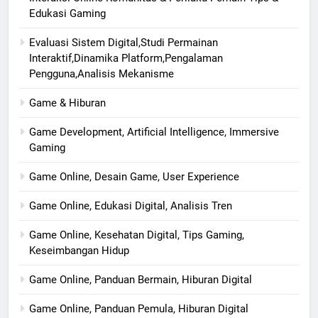
Edukasi Gaming
Evaluasi Sistem Digital,Studi Permainan
Interaktif,Dinamika Platform,Pengalaman
Pengguna,Analisis Mekanisme
Game & Hiburan
Game Development, Artificial Intelligence, Immersive
Gaming
Game Online, Desain Game, User Experience
Game Online, Edukasi Digital, Analisis Tren
Game Online, Kesehatan Digital, Tips Gaming,
Keseimbangan Hidup
Game Online, Panduan Bermain, Hiburan Digital
Game Online, Panduan Pemula, Hiburan Digital