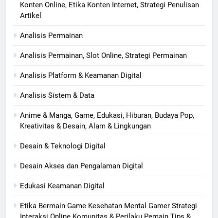
Konten Online, Etika Konten Internet, Strategi Penulisan
Artikel
Analisis Permainan
Analisis Permainan, Slot Online, Strategi Permainan
Analisis Platform & Keamanan Digital
Analisis Sistem & Data
Anime & Manga, Game, Edukasi, Hiburan, Budaya Pop,
Kreativitas & Desain, Alam & Lingkungan
Desain & Teknologi Digital
Desain Akses dan Pengalaman Digital
Edukasi Keamanan Digital
Etika Bermain Game Kesehatan Mental Gamer Strategi
Interaksi Online Komunitas & Perilaku Pemain Tips &