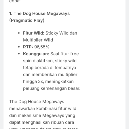
coba:
1. The Dog House Megaways
(Pragmatic Play)
Fitur Wild:
Sticky Wild dan
Multiplier Wild
RTP:
96,55%
Keunggulan:
Saat fitur free
spin diaktifkan, sticky wild
tetap berada di tempatnya
dan memberikan multiplier
hingga 3x, meningkatkan
peluang kemenangan besar.
The Dog House Megaways
menawarkan kombinasi fitur wild
dan mekanisme Megaways yang
dapat menghasilkan ribuan cara