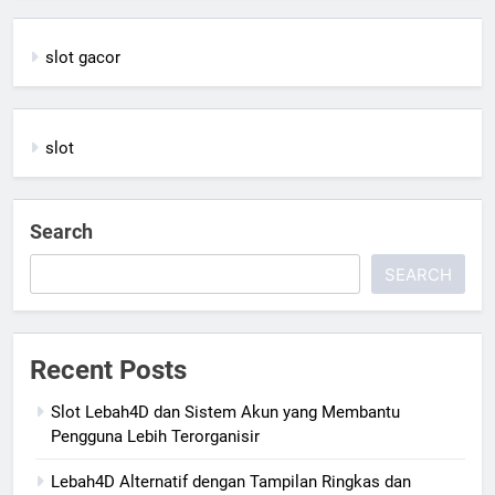
slot gacor
slot
Search
SEARCH
Recent Posts
Slot Lebah4D dan Sistem Akun yang Membantu
Pengguna Lebih Terorganisir
Lebah4D Alternatif dengan Tampilan Ringkas dan