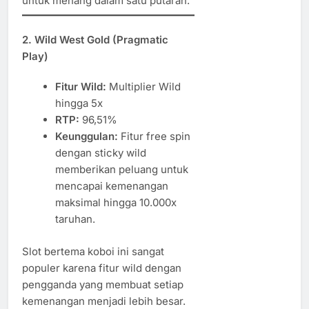
untuk menang dalam satu putaran.
2. Wild West Gold (Pragmatic
Play)
Fitur Wild:
Multiplier Wild
hingga 5x
RTP:
96,51%
Keunggulan:
Fitur free spin
dengan sticky wild
memberikan peluang untuk
mencapai kemenangan
maksimal hingga 10.000x
taruhan.
Slot bertema koboi ini sangat
populer karena fitur wild dengan
pengganda yang membuat setiap
kemenangan menjadi lebih besar.