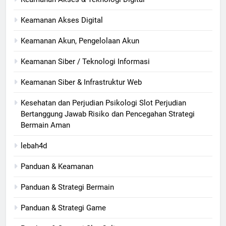
Keamanan Akses Digital
Keamanan Akun, Pengelolaan Akun
Keamanan Siber / Teknologi Informasi
Keamanan Siber & Infrastruktur Web
Kesehatan dan Perjudian Psikologi Slot Perjudian
Bertanggung Jawab Risiko dan Pencegahan Strategi
Bermain Aman
lebah4d
Panduan & Keamanan
Panduan & Strategi Bermain
Panduan & Strategi Game