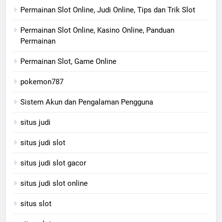
Permainan Slot Online, Judi Online, Tips dan Trik Slot
Permainan Slot Online, Kasino Online, Panduan
Permainan
Permainan Slot, Game Online
pokemon787
Sistem Akun dan Pengalaman Pengguna
situs judi
situs judi slot
situs judi slot gacor
situs judi slot online
situs slot