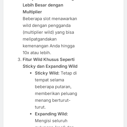
Lebih Besar dengan
Multiplier
Beberapa slot menawarkan
wild dengan pengganda
(multiplier wild) yang bisa
melipatgandakan
kemenangan Anda hingga
10x atau lebih.
Fitur Wild Khusus Seperti
Sticky dan Expanding Wild
Sticky Wild:
Tetap di
tempat selama
beberapa putaran,
memberikan peluang
menang berturut-
turut.
Expanding Wild:
Mengisi seluruh