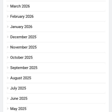
March 2026
February 2026
January 2026
December 2025
November 2025
October 2025
September 2025
August 2025
July 2025
June 2025
May 2025