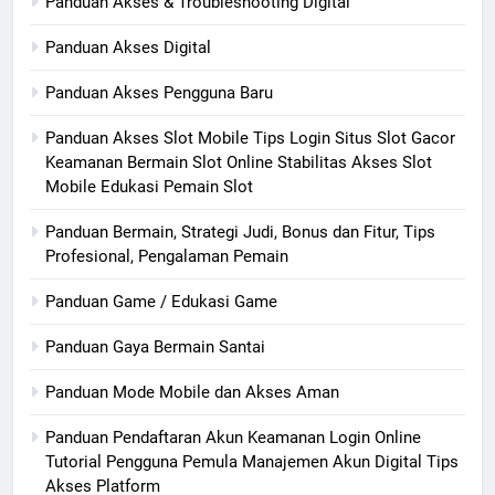
Panduan Akses & Troubleshooting Digital
Panduan Akses Digital
Panduan Akses Pengguna Baru
Panduan Akses Slot Mobile Tips Login Situs Slot Gacor
Keamanan Bermain Slot Online Stabilitas Akses Slot
Mobile Edukasi Pemain Slot
Panduan Bermain, Strategi Judi, Bonus dan Fitur, Tips
Profesional, Pengalaman Pemain
Panduan Game / Edukasi Game
Panduan Gaya Bermain Santai
Panduan Mode Mobile dan Akses Aman
Panduan Pendaftaran Akun Keamanan Login Online
Tutorial Pengguna Pemula Manajemen Akun Digital Tips
Akses Platform