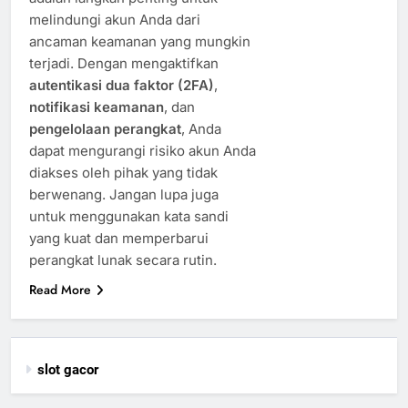
melindungi akun Anda dari
ancaman keamanan yang mungkin
terjadi. Dengan mengaktifkan
autentikasi dua faktor (2FA)
,
notifikasi keamanan
, dan
pengelolaan perangkat
, Anda
dapat mengurangi risiko akun Anda
diakses oleh pihak yang tidak
berwenang. Jangan lupa juga
untuk menggunakan kata sandi
yang kuat dan memperbarui
perangkat lunak secara rutin.
Read More
slot gacor