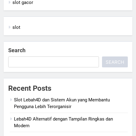
slot gacor
slot
Search
SEARCH
Recent Posts
Slot Lebah4D dan Sistem Akun yang Membantu
Pengguna Lebih Terorganisir
Lebah4D Alternatif dengan Tampilan Ringkas dan
Modern