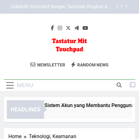
Skip
Panduan Lengkap Akses Slot Lebah4D untuk
to
Pengguna Baru
content
LAE138 Login Cepat dengan Koneksi Internet
yang Stabil dan Aman
Slot Lebah4D dan Sistem Akun yang Membantu
Pengguna Lebih Terorganisir
Lebah4D Alternatif dengan Tampilan Ringkas dan
Modern
Tastatur Mit
Dapatkan Keyboard Dengan Touchpad
Panduan Lengkap Akses Slot Lebah4D untuk
NEWSLETTER
RANDOM NEWS
Pengguna Baru
Touchpad
Yang Praktis Dari Tastatur Mit
LAE138 Login Cepat dengan Koneksi Internet
Touchpad. Solusi Ergonomis Untuk
yang Stabil dan Aman
MENU
Kenyamanan Anda.
ot Lebah4D dan Sistem Akun yang Membantu Pengguna Lebih 
HEADLINES
Months Ago
Home
Teknologi, Keamanan