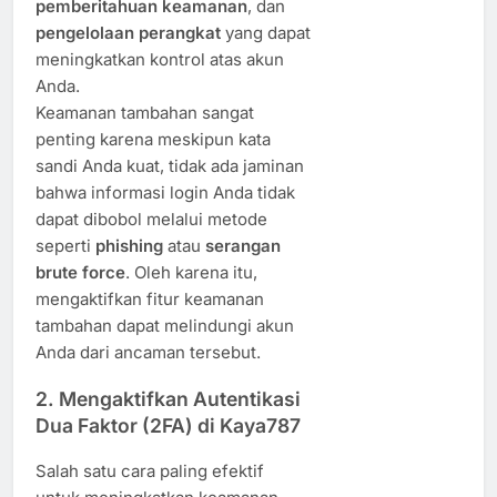
pemberitahuan keamanan
, dan
pengelolaan perangkat
yang dapat
meningkatkan kontrol atas akun
Anda.
Keamanan tambahan sangat
penting karena meskipun kata
sandi Anda kuat, tidak ada jaminan
bahwa informasi login Anda tidak
dapat dibobol melalui metode
seperti
phishing
atau
serangan
brute force
. Oleh karena itu,
mengaktifkan fitur keamanan
tambahan dapat melindungi akun
Anda dari ancaman tersebut.
2. Mengaktifkan Autentikasi
Dua Faktor (2FA) di Kaya787
Salah satu cara paling efektif