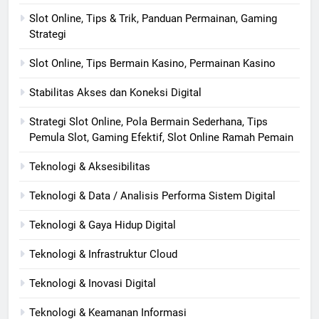
Slot Online, Tips & Trik, Panduan Permainan, Gaming
Strategi
Slot Online, Tips Bermain Kasino, Permainan Kasino
Stabilitas Akses dan Koneksi Digital
Strategi Slot Online, Pola Bermain Sederhana, Tips
Pemula Slot, Gaming Efektif, Slot Online Ramah Pemain
Teknologi & Aksesibilitas
Teknologi & Data / Analisis Performa Sistem Digital
Teknologi & Gaya Hidup Digital
Teknologi & Infrastruktur Cloud
Teknologi & Inovasi Digital
Teknologi & Keamanan Informasi