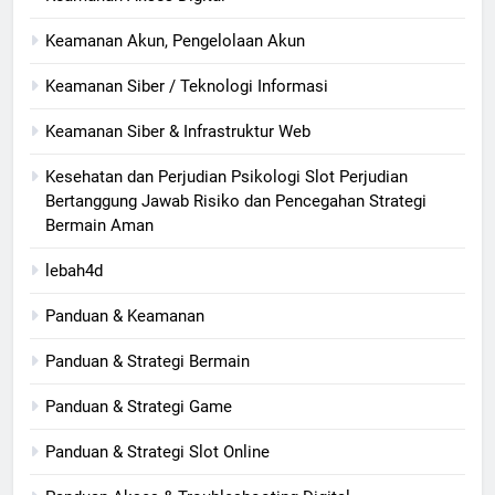
Keamanan Akun, Pengelolaan Akun
Keamanan Siber / Teknologi Informasi
Keamanan Siber & Infrastruktur Web
Kesehatan dan Perjudian Psikologi Slot Perjudian
Bertanggung Jawab Risiko dan Pencegahan Strategi
Bermain Aman
lebah4d
Panduan & Keamanan
Panduan & Strategi Bermain
Panduan & Strategi Game
Panduan & Strategi Slot Online