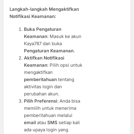
Langkah-langkah Mengaktifkan
Notifikasi Keamanan:
Buka Pengaturan
Keamanan
: Masuk ke akun
Kaya787 dan buka
Pengaturan Keamanan
.
Aktifkan Notifikasi
Keamanan
: Pilih opsi untuk
mengaktifkan
pemberitahuan
tentang
aktivitas login dan
perubahan akun.
Pilih Preferensi
: Anda bisa
memilih untuk menerima
pemberitahuan melalui
email
atau
SMS
setiap kali
ada upaya login yang