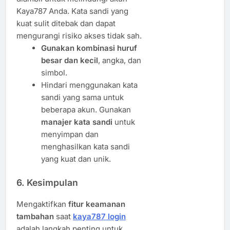
Kaya787 Anda. Kata sandi yang
kuat sulit ditebak dan dapat
mengurangi risiko akses tidak sah.
Gunakan kombinasi huruf
besar dan kecil
, angka, dan
simbol.
Hindari menggunakan kata
sandi yang sama untuk
beberapa akun. Gunakan
manajer kata sandi
untuk
menyimpan dan
menghasilkan kata sandi
yang kuat dan unik.
6. Kesimpulan
Mengaktifkan
fitur keamanan
tambahan
saat
kaya787 login
adalah langkah penting untuk