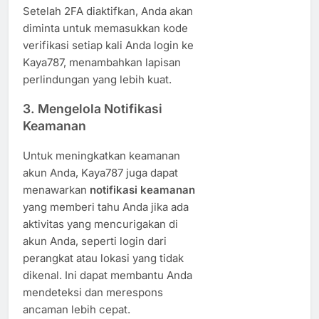
Setelah 2FA diaktifkan, Anda akan
diminta untuk memasukkan kode
verifikasi setiap kali Anda login ke
Kaya787, menambahkan lapisan
perlindungan yang lebih kuat.
3. Mengelola Notifikasi
Keamanan
Untuk meningkatkan keamanan
akun Anda, Kaya787 juga dapat
menawarkan
notifikasi keamanan
yang memberi tahu Anda jika ada
aktivitas yang mencurigakan di
akun Anda, seperti login dari
perangkat atau lokasi yang tidak
dikenal. Ini dapat membantu Anda
mendeteksi dan merespons
ancaman lebih cepat.