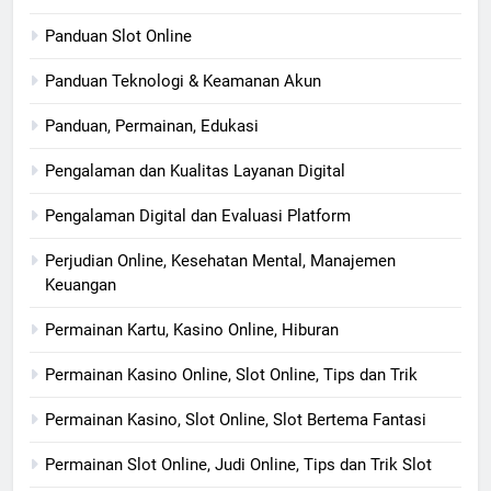
Panduan Slot Online
Panduan Teknologi & Keamanan Akun
Panduan, Permainan, Edukasi
Pengalaman dan Kualitas Layanan Digital
Pengalaman Digital dan Evaluasi Platform
Perjudian Online, Kesehatan Mental, Manajemen
Keuangan
Permainan Kartu, Kasino Online, Hiburan
Permainan Kasino Online, Slot Online, Tips dan Trik
Permainan Kasino, Slot Online, Slot Bertema Fantasi
Permainan Slot Online, Judi Online, Tips dan Trik Slot