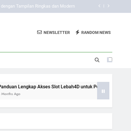
f dengan Tampilan Ringkas dan Modern
es Slot Lebah4D untuk Pengguna Baru
oneksi Internet yang Stabil dan Aman
NEWSLETTER
RANDOM NEWS
Membantu Pengguna Lebih Terorganisir
uchpad. Solusi Ergonomis Untuk Kenyamanan Anda.
f dengan Tampilan Ringkas dan Modern
es Slot Lebah4D untuk Pengguna Baru
oneksi Internet yang Stabil dan Aman
gkap Akses Slot Lebah4D untuk Pengguna Baru
LAE138 
3 Months