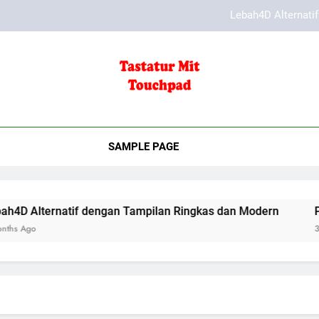
Lebah4D Alternati
Panduan Lengkap Aks
LAE138 Login Cepat dengan K
tatur Mit Touchpad
Slot Lebah4D dan Sistem Akun yang 
Keyboard Dengan Touchpad Yang Praktis Dari Tastatur Mit To
Lebah4D Alternati
SAMPLE PAGE
Panduan Lengkap Aks
LAE138 Login Cepat dengan K
atif dengan Tampilan Ringkas dan Modern
Panduan Len
3 Months Ago