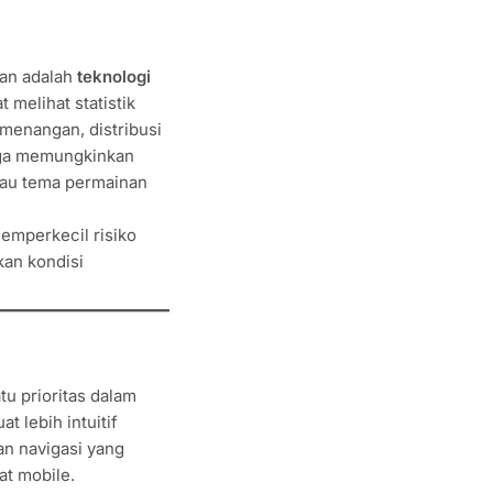
kan adalah
teknologi
t melihat statistik
menangan, distribusi
juga memungkinkan
tau tema permainan
memperkecil risiko
an kondisi
u prioritas dalam
t lebih intuitif
dan navigasi yang
t mobile.