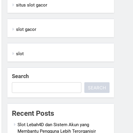
situs slot gacor
slot gacor
slot
Search
SEARCH
Recent Posts
Slot Lebah4D dan Sistem Akun yang
Membantu Pengguna Lebih Terorganisir