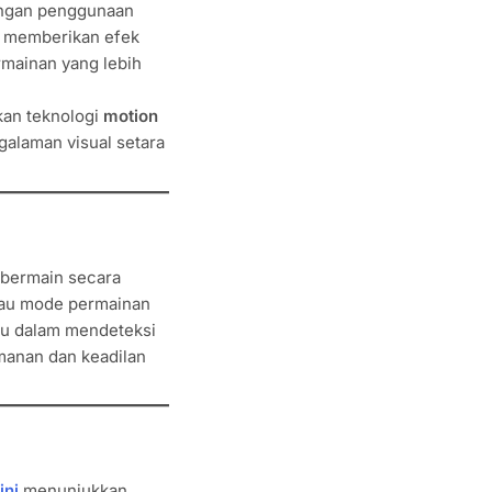
dengan penggunaan
ni memberikan efek
rmainan yang lebih
kan teknologi
motion
alaman visual setara
 bermain secara
tau mode permainan
tu dalam mendeteksi
manan dan keadilan
ini
menunjukkan