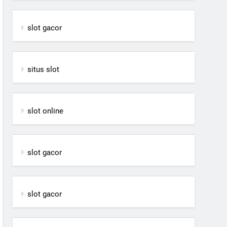
slot gacor
situs slot
slot online
slot gacor
slot gacor