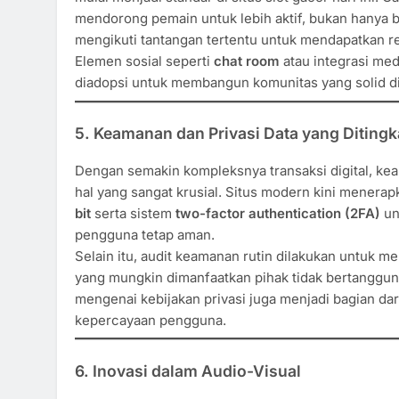
mendorong pemain untuk lebih aktif, bukan hanya b
mengikuti tantangan tertentu untuk mendapatkan re
Elemen sosial seperti
chat room
atau integrasi medi
diadopsi untuk membangun komunitas yang solid di
5. Keamanan dan Privasi Data yang Diting
Dengan semakin kompleksnya transaksi digital, ke
hal yang sangat krusial. Situs modern kini menera
bit
serta sistem
two-factor authentication (2FA)
un
pengguna tetap aman.
Selain itu, audit keamanan rutin dilakukan untuk me
yang mungkin dimanfaatkan pihak tidak bertanggun
mengenai kebijakan privasi juga menjadi bagian d
kepercayaan pengguna.
6. Inovasi dalam Audio-Visual