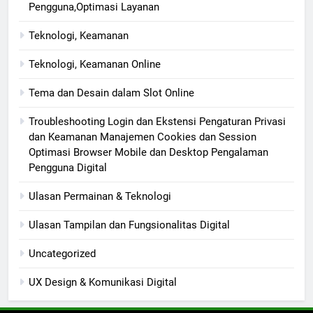
Pengguna,Optimasi Layanan
Teknologi, Keamanan
Teknologi, Keamanan Online
Tema dan Desain dalam Slot Online
Troubleshooting Login dan Ekstensi Pengaturan Privasi
dan Keamanan Manajemen Cookies dan Session
Optimasi Browser Mobile dan Desktop Pengalaman
Pengguna Digital
Ulasan Permainan & Teknologi
Ulasan Tampilan dan Fungsionalitas Digital
Uncategorized
UX Design & Komunikasi Digital