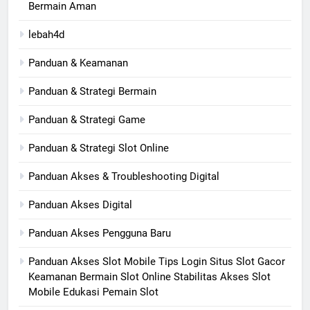
Bermain Aman
lebah4d
Panduan & Keamanan
Panduan & Strategi Bermain
Panduan & Strategi Game
Panduan & Strategi Slot Online
Panduan Akses & Troubleshooting Digital
Panduan Akses Digital
Panduan Akses Pengguna Baru
Panduan Akses Slot Mobile Tips Login Situs Slot Gacor
Keamanan Bermain Slot Online Stabilitas Akses Slot
Mobile Edukasi Pemain Slot