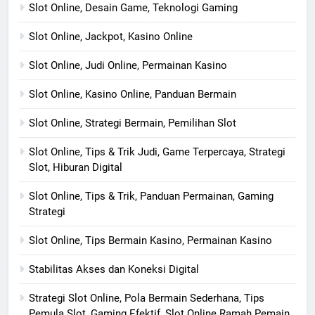
Slot Online, Desain Game, Teknologi Gaming
Slot Online, Jackpot, Kasino Online
Slot Online, Judi Online, Permainan Kasino
Slot Online, Kasino Online, Panduan Bermain
Slot Online, Strategi Bermain, Pemilihan Slot
Slot Online, Tips & Trik Judi, Game Terpercaya, Strategi
Slot, Hiburan Digital
Slot Online, Tips & Trik, Panduan Permainan, Gaming
Strategi
Slot Online, Tips Bermain Kasino, Permainan Kasino
Stabilitas Akses dan Koneksi Digital
Strategi Slot Online, Pola Bermain Sederhana, Tips
Pemula Slot, Gaming Efektif, Slot Online Ramah Pemain