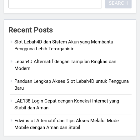
SEARCH
Recent Posts
Slot Lebah4D dan Sistem Akun yang Membantu
Pengguna Lebih Terorganisir
Lebah4D Alternatif dengan Tampilan Ringkas dan
Modern
Panduan Lengkap Akses Slot Lebah4D untuk Pengguna
Baru
LAE138 Login Cepat dengan Koneksi Internet yang
Stabil dan Aman
Edwinslot Alternatif dan Tips Akses Melalui Mode
Mobile dengan Aman dan Stabil