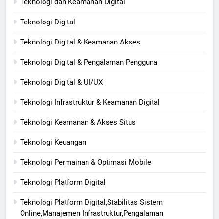
Teknologi dan Keamanan Digital
Teknologi Digital
Teknologi Digital & Keamanan Akses
Teknologi Digital & Pengalaman Pengguna
Teknologi Digital & UI/UX
Teknologi Infrastruktur & Keamanan Digital
Teknologi Keamanan & Akses Situs
Teknologi Keuangan
Teknologi Permainan & Optimasi Mobile
Teknologi Platform Digital
Teknologi Platform Digital,Stabilitas Sistem
Online,Manajemen Infrastruktur,Pengalaman