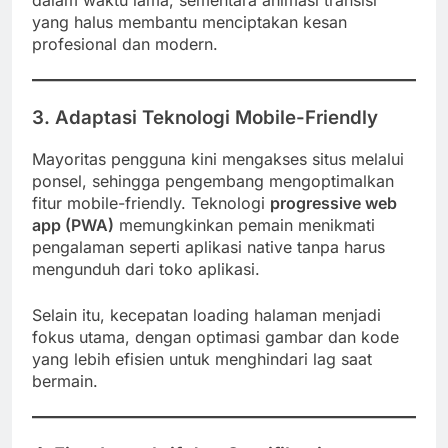
dalam waktu lama, sementara animasi transisi
yang halus membantu menciptakan kesan
profesional dan modern.
3. Adaptasi Teknologi Mobile-Friendly
Mayoritas pengguna kini mengakses situs melalui
ponsel, sehingga pengembang mengoptimalkan
fitur mobile-friendly. Teknologi
progressive web
app (PWA)
memungkinkan pemain menikmati
pengalaman seperti aplikasi native tanpa harus
mengunduh dari toko aplikasi.
Selain itu, kecepatan loading halaman menjadi
fokus utama, dengan optimasi gambar dan kode
yang lebih efisien untuk menghindari lag saat
bermain.