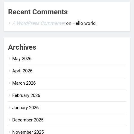
Recent Comments
A WordPress Commenter
on
Hello world!
Archives
May 2026
April 2026
March 2026
February 2026
January 2026
December 2025
November 2025