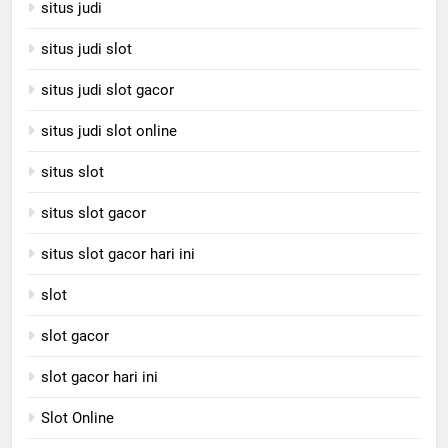
situs judi
situs judi slot
situs judi slot gacor
situs judi slot online
situs slot
situs slot gacor
situs slot gacor hari ini
slot
slot gacor
slot gacor hari ini
Slot Online