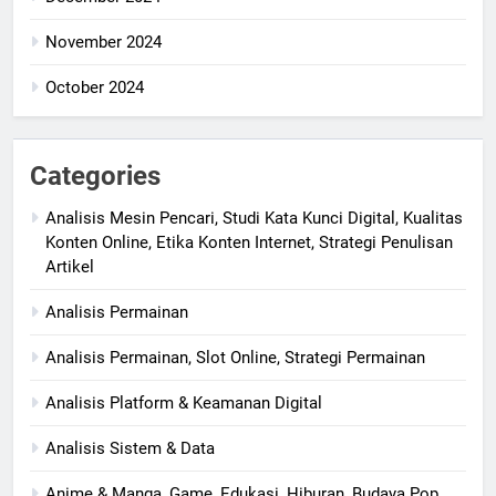
November 2024
October 2024
Categories
Analisis Mesin Pencari, Studi Kata Kunci Digital, Kualitas
Konten Online, Etika Konten Internet, Strategi Penulisan
Artikel
Analisis Permainan
Analisis Permainan, Slot Online, Strategi Permainan
Analisis Platform & Keamanan Digital
Analisis Sistem & Data
Anime & Manga, Game, Edukasi, Hiburan, Budaya Pop,