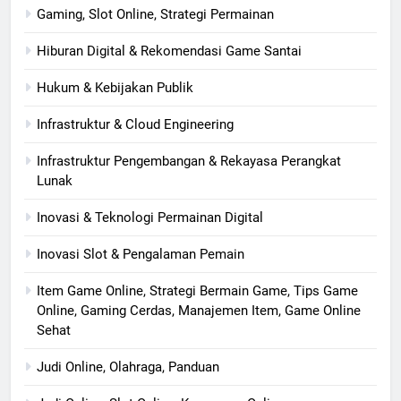
Gaming, Slot Online, Strategi Permainan
Hiburan Digital & Rekomendasi Game Santai
Hukum & Kebijakan Publik
Infrastruktur & Cloud Engineering
Infrastruktur Pengembangan & Rekayasa Perangkat
Lunak
Inovasi & Teknologi Permainan Digital
Inovasi Slot & Pengalaman Pemain
Item Game Online, Strategi Bermain Game, Tips Game
Online, Gaming Cerdas, Manajemen Item, Game Online
Sehat
Judi Online, Olahraga, Panduan