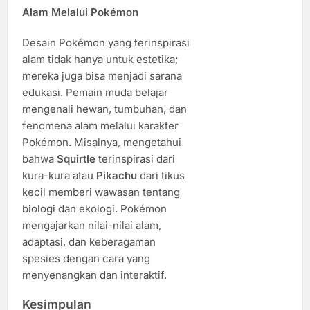
Alam Melalui Pokémon
Desain Pokémon yang terinspirasi
alam tidak hanya untuk estetika;
mereka juga bisa menjadi sarana
edukasi. Pemain muda belajar
mengenali hewan, tumbuhan, dan
fenomena alam melalui karakter
Pokémon. Misalnya, mengetahui
bahwa
Squirtle
terinspirasi dari
kura-kura atau
Pikachu
dari tikus
kecil memberi wawasan tentang
biologi dan ekologi. Pokémon
mengajarkan nilai-nilai alam,
adaptasi, dan keberagaman
spesies dengan cara yang
menyenangkan dan interaktif.
Kesimpulan