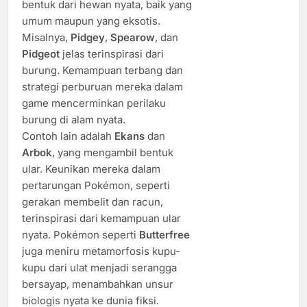
bentuk dari hewan nyata, baik yang
umum maupun yang eksotis.
Misalnya,
Pidgey
,
Spearow
, dan
Pidgeot
jelas terinspirasi dari
burung. Kemampuan terbang dan
strategi perburuan mereka dalam
game mencerminkan perilaku
burung di alam nyata.
Contoh lain adalah
Ekans
dan
Arbok
, yang mengambil bentuk
ular. Keunikan mereka dalam
pertarungan Pokémon, seperti
gerakan membelit dan racun,
terinspirasi dari kemampuan ular
nyata. Pokémon seperti
Butterfree
juga meniru metamorfosis kupu-
kupu dari ulat menjadi serangga
bersayap, menambahkan unsur
biologis nyata ke dunia fiksi.