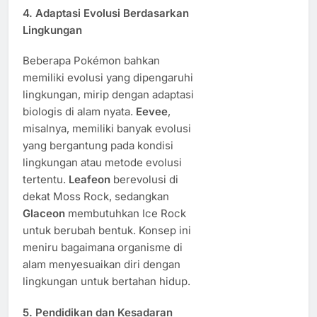
4.
Adaptasi Evolusi Berdasarkan
Lingkungan
Beberapa Pokémon bahkan
memiliki evolusi yang dipengaruhi
lingkungan, mirip dengan adaptasi
biologis di alam nyata.
Eevee
,
misalnya, memiliki banyak evolusi
yang bergantung pada kondisi
lingkungan atau metode evolusi
tertentu.
Leafeon
berevolusi di
dekat Moss Rock, sedangkan
Glaceon
membutuhkan Ice Rock
untuk berubah bentuk. Konsep ini
meniru bagaimana organisme di
alam menyesuaikan diri dengan
lingkungan untuk bertahan hidup.
5.
Pendidikan dan Kesadaran