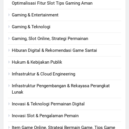
Optimalisasi Fitur Slot Tips Gaming Aman
Gaming & Entertainment
Gaming & Teknologi
Gaming, Slot Online, Strategi Permainan
Hiburan Digital & Rekomendasi Game Santai
Hukum & Kebijakan Publik
Infrastruktur & Cloud Engineering
Infrastruktur Pengembangan & Rekayasa Perangkat
Lunak
Inovasi & Teknologi Permainan Digital
Inovasi Slot & Pengalaman Pemain
Item Game Online, Strategi Bermain Game, Tips Game