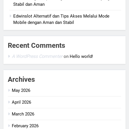
Stabil dan Aman
Edwinslot Alternatif dan Tips Akses Melalui Mode
Mobile dengan Aman dan Stabil
Recent Comments
A WordPress Commenter
on
Hello world!
Archives
May 2026
April 2026
March 2026
February 2026