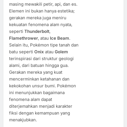
masing mewakili petir, api, dan es.
Elemen ini bukan hanya estetika;
gerakan mereka juga meniru
kekuatan fenomena alam nyata,
seperti
Thunderbolt
,
Flamethrower
, atau
Ice Beam
.
Selain itu, Pokémon tipe tanah dan
batu seperti
Onix
atau
Golem
terinspirasi dari struktur geologi
alami, dari batuan hingga gua.
Gerakan mereka yang kuat
mencerminkan ketahanan dan
kekokohan unsur bumi. Pokémon
ini menunjukkan bagaimana
fenomena alam dapat
diterjemahkan menjadi karakter
fiksi dengan kemampuan yang
menakjubkan.