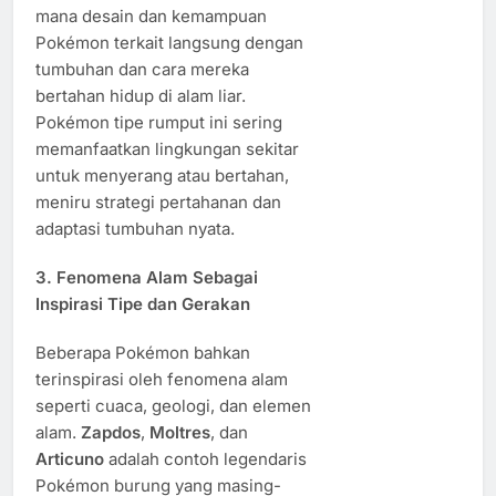
mana desain dan kemampuan
Pokémon terkait langsung dengan
tumbuhan dan cara mereka
bertahan hidup di alam liar.
Pokémon tipe rumput ini sering
memanfaatkan lingkungan sekitar
untuk menyerang atau bertahan,
meniru strategi pertahanan dan
adaptasi tumbuhan nyata.
3.
Fenomena Alam Sebagai
Inspirasi Tipe dan Gerakan
Beberapa Pokémon bahkan
terinspirasi oleh fenomena alam
seperti cuaca, geologi, dan elemen
alam.
Zapdos
,
Moltres
, dan
Articuno
adalah contoh legendaris
Pokémon burung yang masing-