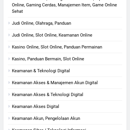
Online, Gaming Cerdas, Manajemen Item, Game Online
Sehat
Judi Online, Olahraga, Panduan
Judi Online, Slot Online, Keamanan Online
Kasino Online, Slot Online, Panduan Permainan
Kasino, Panduan Bermain, Slot Online
Keamanan & Teknologi Digital
Keamanan Akses & Manajemen Akun Digital
Keamanan Akses & Teknologi Digital
Keamanan Akses Digital
Keamanan Akun, Pengelolaan Akun