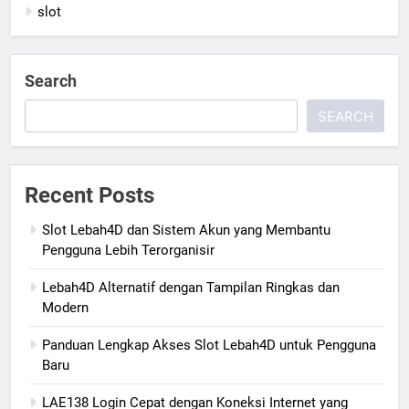
slot
Search
SEARCH
Recent Posts
Slot Lebah4D dan Sistem Akun yang Membantu
Pengguna Lebih Terorganisir
Lebah4D Alternatif dengan Tampilan Ringkas dan
Modern
Panduan Lengkap Akses Slot Lebah4D untuk Pengguna
Baru
LAE138 Login Cepat dengan Koneksi Internet yang