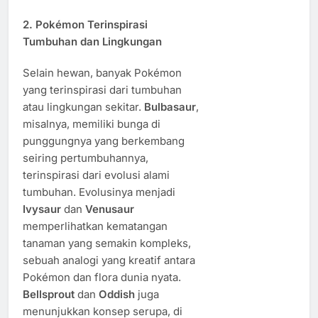
2.
Pokémon Terinspirasi
Tumbuhan dan Lingkungan
Selain hewan, banyak Pokémon
yang terinspirasi dari tumbuhan
atau lingkungan sekitar.
Bulbasaur
,
misalnya, memiliki bunga di
punggungnya yang berkembang
seiring pertumbuhannya,
terinspirasi dari evolusi alami
tumbuhan. Evolusinya menjadi
Ivysaur
dan
Venusaur
memperlihatkan kematangan
tanaman yang semakin kompleks,
sebuah analogi yang kreatif antara
Pokémon dan flora dunia nyata.
Bellsprout
dan
Oddish
juga
menunjukkan konsep serupa, di