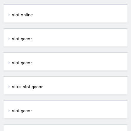
slot online
slot gacor
slot gacor
situs slot gacor
slot gacor