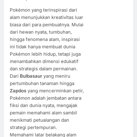
Pokémon yang terinspirasi dari
alam menunjukkan kreativitas luar
biasa dari para pembuatnya. Mulai
dari hewan nyata, tumbuhan,
hingga fenomena alam, inspirasi
ini tidak hanya membuat dunia
Pokémon lebih hidup, tetapi juga
menambahkan dimensi edukatif
dan strategis dalam permainan.
Dari
Bulbasaur
yang meniru
pertumbuhan tanaman hingga
Zapdos
yang mencerminkan petir,
Pokémon adalah jembatan antara
fiksi dan dunia nyata, mengajak
pemain memahami alam sambil
menikmati petualangan dan
strategi pertempuran.
Memahami latar belakang alam