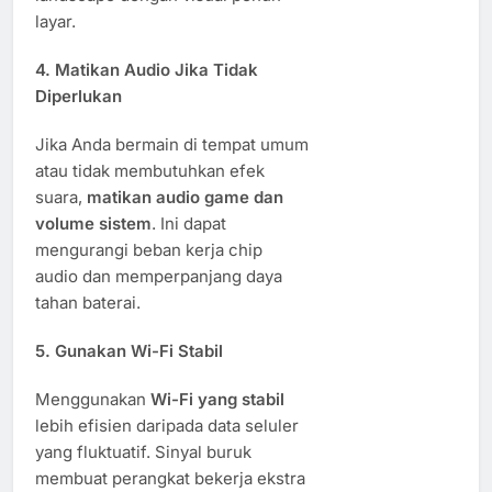
layar.
4.
Matikan Audio Jika Tidak
Diperlukan
Jika Anda bermain di tempat umum
atau tidak membutuhkan efek
suara,
matikan audio game dan
volume sistem
. Ini dapat
mengurangi beban kerja chip
audio dan memperpanjang daya
tahan baterai.
5.
Gunakan Wi-Fi Stabil
Menggunakan
Wi-Fi yang stabil
lebih efisien daripada data seluler
yang fluktuatif. Sinyal buruk
membuat perangkat bekerja ekstra