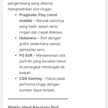
pengembang yang dikenal
menghadirkan slot ringan:
Pragmatic Play (versi
mobile)
– Banyak judulnya
yang hadir dalam versi
ringan dan cepat diakses.
Habanero
– Slot dengan
grafik sederhana namun
gameplay seru.
PG Soft
– Menawarkan slot
portrait yang berjalan halus
di perangkat menengah ke
bawah.
CQ9 Gaming
– Fokus pada
performa tinggi dengan
sumber daya rendah.
Waktu Ideal Bermain Slot