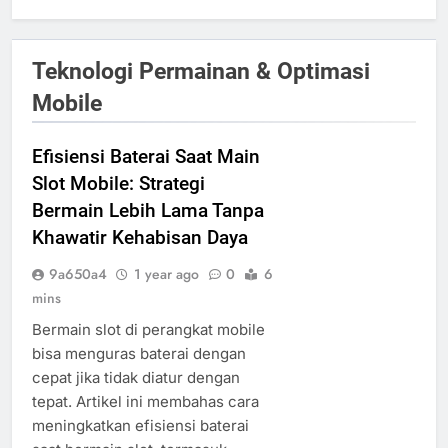
Teknologi Permainan & Optimasi
Mobile
Efisiensi Baterai Saat Main
Slot Mobile: Strategi
Bermain Lebih Lama Tanpa
Khawatir Kehabisan Daya
9a650a4
1 year ago
0
6
mins
Bermain slot di perangkat mobile
bisa menguras baterai dengan
cepat jika tidak diatur dengan
tepat. Artikel ini membahas cara
meningkatkan efisiensi baterai