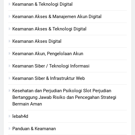
Keamanan & Teknologi Digital
Keamanan Akses & Manajemen Akun Digital
Keamanan Akses & Teknologi Digital
Keamanan Akses Digital
Keamanan Akun, Pengelolaan Akun
Keamanan Siber / Teknologi Informasi
Keamanan Siber & Infrastruktur Web
Kesehatan dan Perjudian Psikologi Slot Perjudian
Bertanggung Jawab Risiko dan Pencegahan Strategi
Bermain Aman
lebah4d
Panduan & Keamanan