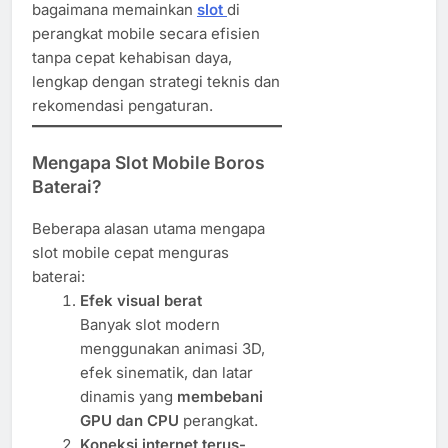
bagaimana memainkan
slot
di
perangkat mobile secara efisien
tanpa cepat kehabisan daya,
lengkap dengan strategi teknis dan
rekomendasi pengaturan.
Mengapa Slot Mobile Boros
Baterai?
Beberapa alasan utama mengapa
slot mobile cepat menguras
baterai:
Efek visual berat
Banyak slot modern
menggunakan animasi 3D,
efek sinematik, dan latar
dinamis yang
membebani
GPU dan CPU
perangkat.
Koneksi internet terus-