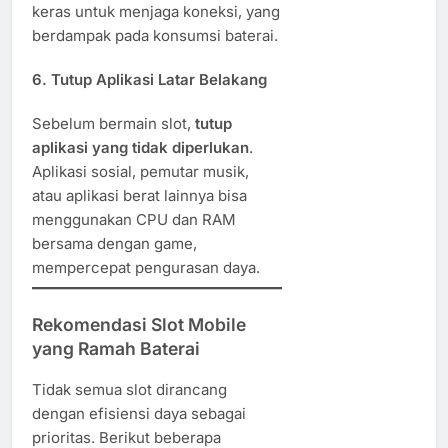
keras untuk menjaga koneksi, yang
berdampak pada konsumsi baterai.
6.
Tutup Aplikasi Latar Belakang
Sebelum bermain slot,
tutup
aplikasi yang tidak diperlukan
.
Aplikasi sosial, pemutar musik,
atau aplikasi berat lainnya bisa
menggunakan CPU dan RAM
bersama dengan game,
mempercepat pengurasan daya.
Rekomendasi Slot Mobile
yang Ramah Baterai
Tidak semua slot dirancang
dengan efisiensi daya sebagai
prioritas. Berikut beberapa