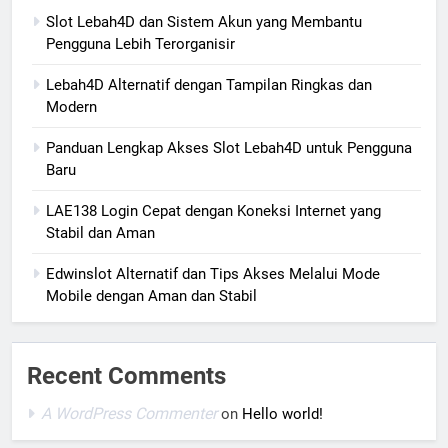
Slot Lebah4D dan Sistem Akun yang Membantu
Pengguna Lebih Terorganisir
Lebah4D Alternatif dengan Tampilan Ringkas dan
Modern
Panduan Lengkap Akses Slot Lebah4D untuk Pengguna
Baru
LAE138 Login Cepat dengan Koneksi Internet yang
Stabil dan Aman
Edwinslot Alternatif dan Tips Akses Melalui Mode
Mobile dengan Aman dan Stabil
Recent Comments
A WordPress Commenter
on
Hello world!