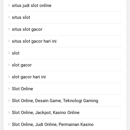
situs judi slot online
situs slot
situs slot gacor
situs slot gacor hari ini
slot
slot gacor
slot gacor hari ini
Slot Online
Slot Online, Desain Game, Teknologi Gaming
Slot Online, Jackpot, Kasino Online
Slot Online, Judi Online, Permainan Kasino