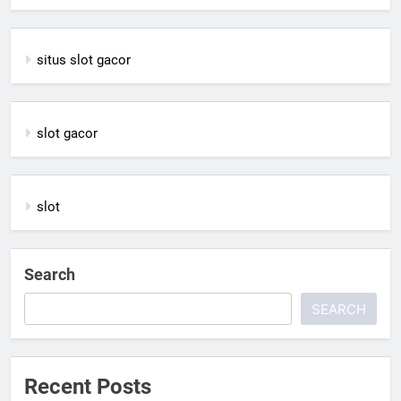
situs slot gacor
slot gacor
slot
Search
SEARCH
Recent Posts