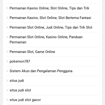
Permainan Kasino Online, Slot Online, Tips dan Trik
Permainan Kasino, Slot Online, Slot Bertema Fantasi
Permainan Slot Online, Judi Online, Tips dan Trik Slot
Permainan Slot Online, Kasino Online, Panduan
Permainan
Permainan Slot, Game Online
pokemon787
Sistem Akun dan Pengalaman Pengguna
situs judi
situs judi slot
situs judi slot gacor