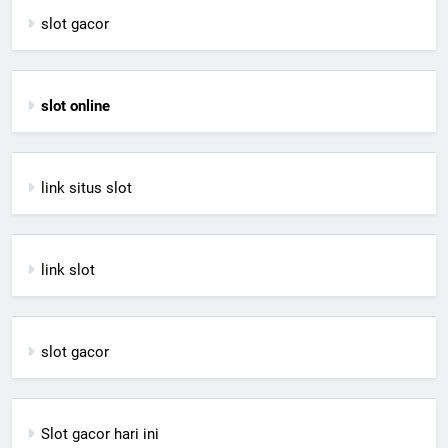
slot gacor
slot online
link situs slot
link slot
slot gacor
Slot gacor hari ini