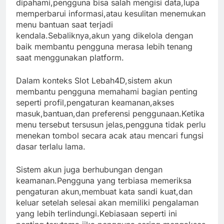
dipahami,pengguna bisa salah mengisi data,lupa
memperbarui informasi,atau kesulitan menemukan
menu bantuan saat terjadi
kendala.Sebaliknya,akun yang dikelola dengan
baik membantu pengguna merasa lebih tenang
saat menggunakan platform.
Dalam konteks Slot Lebah4D,sistem akun
membantu pengguna memahami bagian penting
seperti profil,pengaturan keamanan,akses
masuk,bantuan,dan preferensi penggunaan.Ketika
menu tersebut tersusun jelas,pengguna tidak perlu
menekan tombol secara acak atau mencari fungsi
dasar terlalu lama.
Sistem akun juga berhubungan dengan
keamanan.Pengguna yang terbiasa memeriksa
pengaturan akun,membuat kata sandi kuat,dan
keluar setelah selesai akan memiliki pengalaman
yang lebih terlindungi.Kebiasaan seperti ini