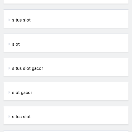
situs slot
slot
situs slot gacor
slot gacor
situs slot