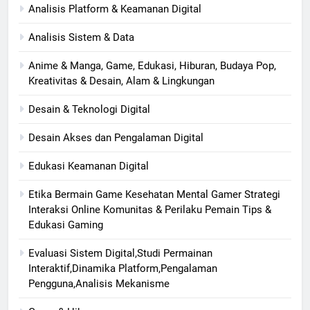
Analisis Platform & Keamanan Digital
Analisis Sistem & Data
Anime & Manga, Game, Edukasi, Hiburan, Budaya Pop,
Kreativitas & Desain, Alam & Lingkungan
Desain & Teknologi Digital
Desain Akses dan Pengalaman Digital
Edukasi Keamanan Digital
Etika Bermain Game Kesehatan Mental Gamer Strategi
Interaksi Online Komunitas & Perilaku Pemain Tips &
Edukasi Gaming
Evaluasi Sistem Digital,Studi Permainan
Interaktif,Dinamika Platform,Pengalaman
Pengguna,Analisis Mekanisme