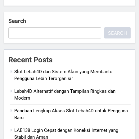
Search
SEARCH
Recent Posts
Slot Lebah4D dan Sistem Akun yang Membantu
Pengguna Lebih Terorganisir
Lebah4D Alternatif dengan Tampilan Ringkas dan
Modern
Panduan Lengkap Akses Slot Lebah4D untuk Pengguna
Baru
LAE138 Login Cepat dengan Koneksi Internet yang
Stabil dan Aman