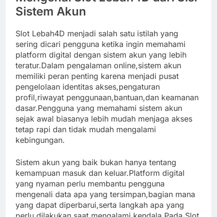
Sistem Akun
Slot Lebah4D menjadi salah satu istilah yang
sering dicari pengguna ketika ingin memahami
platform digital dengan sistem akun yang lebih
teratur.Dalam pengalaman online,sistem akun
memiliki peran penting karena menjadi pusat
pengelolaan identitas akses,pengaturan
profil,riwayat penggunaan,bantuan,dan keamanan
dasar.Pengguna yang memahami sistem akun
sejak awal biasanya lebih mudah menjaga akses
tetap rapi dan tidak mudah mengalami
kebingungan.
Sistem akun yang baik bukan hanya tentang
kemampuan masuk dan keluar.Platform digital
yang nyaman perlu membantu pengguna
mengenali data apa yang tersimpan,bagian mana
yang dapat diperbarui,serta langkah apa yang
perlu dilakukan saat mengalami kendala.Pada Slot