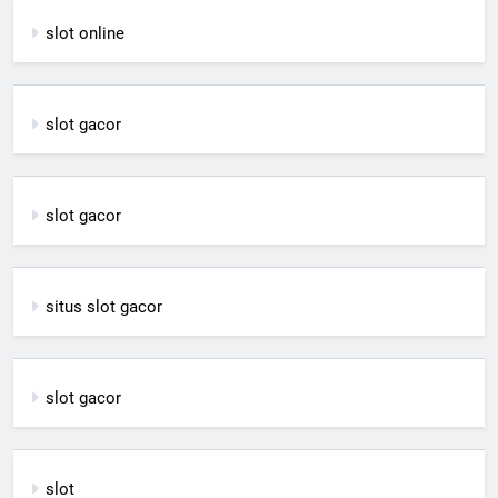
slot online
slot gacor
slot gacor
situs slot gacor
slot gacor
slot