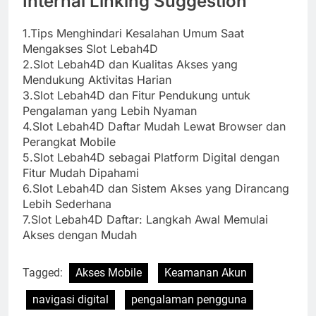
Internal Linking Suggestion
1.Tips Menghindari Kesalahan Umum Saat
Mengakses Slot Lebah4D
2.Slot Lebah4D dan Kualitas Akses yang
Mendukung Aktivitas Harian
3.Slot Lebah4D dan Fitur Pendukung untuk
Pengalaman yang Lebih Nyaman
4.Slot Lebah4D Daftar Mudah Lewat Browser dan
Perangkat Mobile
5.Slot Lebah4D sebagai Platform Digital dengan
Fitur Mudah Dipahami
6.Slot Lebah4D dan Sistem Akses yang Dirancang
Lebih Sederhana
7.Slot Lebah4D Daftar: Langkah Awal Memulai
Akses dengan Mudah
Tagged:
Akses Mobile
Keamanan Akun
navigasi digital
pengalaman pengguna