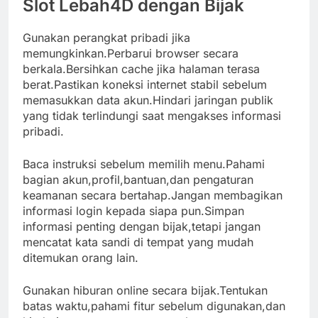
Slot Lebah4D dengan Bijak
Gunakan perangkat pribadi jika
memungkinkan.Perbarui browser secara
berkala.Bersihkan cache jika halaman terasa
berat.Pastikan koneksi internet stabil sebelum
memasukkan data akun.Hindari jaringan publik
yang tidak terlindungi saat mengakses informasi
pribadi.
Baca instruksi sebelum memilih menu.Pahami
bagian akun,profil,bantuan,dan pengaturan
keamanan secara bertahap.Jangan membagikan
informasi login kepada siapa pun.Simpan
informasi penting dengan bijak,tetapi jangan
mencatat kata sandi di tempat yang mudah
ditemukan orang lain.
Gunakan hiburan online secara bijak.Tentukan
batas waktu,pahami fitur sebelum digunakan,dan