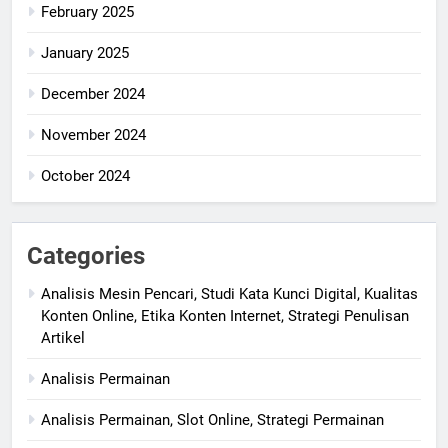
February 2025
January 2025
December 2024
November 2024
October 2024
Categories
Analisis Mesin Pencari, Studi Kata Kunci Digital, Kualitas
Konten Online, Etika Konten Internet, Strategi Penulisan
Artikel
Analisis Permainan
Analisis Permainan, Slot Online, Strategi Permainan