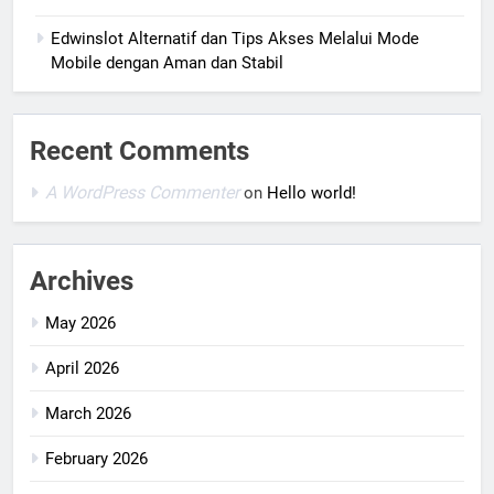
Edwinslot Alternatif dan Tips Akses Melalui Mode
Mobile dengan Aman dan Stabil
Recent Comments
A WordPress Commenter
on
Hello world!
Archives
May 2026
April 2026
March 2026
February 2026