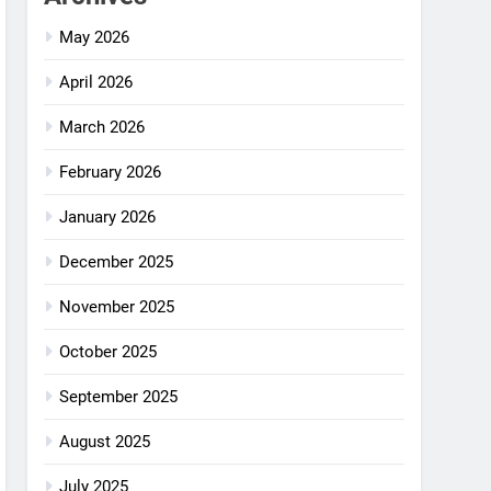
May 2026
April 2026
March 2026
February 2026
January 2026
December 2025
November 2025
October 2025
September 2025
August 2025
July 2025