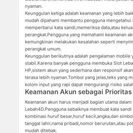
nyaman.
Keunggulan ketiga adalah keamanan yang lebih bai
mudah dipahami membantu pengguna mengetahui 
memperbarui kata sandi,memeriksa data,atau keluar
perangkat.Pengguna yang memahami keamanan akun
kemungkinan melakukan kesalahan seperti menyimp
perangkat umum.
Keunggulan berikutnya adalah pengalaman mobile y
stabil.Karena banyak pengguna membuka Slot Leba
HP,sistem akun yang sederhana dan responsif ak
terasa lebih nyaman.Tombol yang jelas,teks yang 
kolom input yang rapi dapat mengurangi risiko salah
Keamanan Akun sebagai Priorita
Keamanan akun harus menjadi bagian utama dalam
Lebah4D.Pengguna sebaiknya membuat kata sandi 
kombinasi huruf besar,huruf kecil,angka,dan simbo
tanggal lahir,nama pribadi,nomor berurutan,atau p
mudah ditebak.