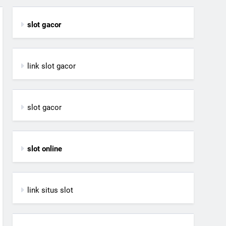
slot gacor
link slot gacor
slot gacor
slot online
link situs slot