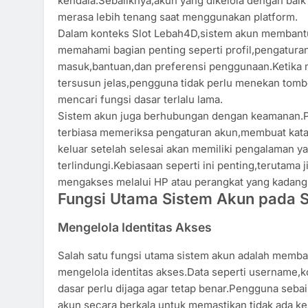
kendala.Sebaliknya,akun yang dikelola dengan ba
merasa lebih tenang saat menggunakan platform.
Dalam konteks Slot Lebah4D,sistem akun memban
memahami bagian penting seperti profil,pengatur
masuk,bantuan,dan preferensi penggunaan.Ketika 
tersusun jelas,pengguna tidak perlu menekan tomb
mencari fungsi dasar terlalu lama.
Sistem akun juga berhubungan dengan keamanan.
terbiasa memeriksa pengaturan akun,membuat kata
keluar setelah selesai akan memiliki pengalaman ya
terlindungi.Kebiasaan seperti ini penting,terutama 
mengakses melalui HP atau perangkat yang kadang d
Fungsi Utama Sistem Akun pada 
Mengelola Identitas Akses
Salah satu fungsi utama sistem akun adalah memb
mengelola identitas akses.Data seperti username,k
dasar perlu dijaga agar tetap benar.Pengguna seba
akun secara berkala untuk memastikan tidak ada ke