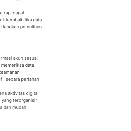
g rapi dapat
k kembali.Jika data
i langkah pemulihan
rmasi akun sesuai
k memeriksa data
 keamanan
il secara perlahan
a aktivitas digital
 yang terorganisir
as dan mudah