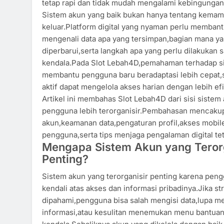
tetap rapi dan tidak mudah mengalami kebingungan
Sistem akun yang baik bukan hanya tentang kema
keluar.Platform digital yang nyaman perlu memban
mengenali data apa yang tersimpan,bagian mana ya
diperbarui,serta langkah apa yang perlu dilakukan 
kendala.Pada Slot Lebah4D,pemahaman terhadap s
membantu pengguna baru beradaptasi lebih cepat
aktif dapat mengelola akses harian dengan lebih efi
Artikel ini membahas Slot Lebah4D dari sisi sist
pengguna lebih terorganisir.Pembahasan mencakup
akun,keamanan data,pengaturan profil,akses mobil
pengguna,serta tips menjaga pengalaman digital t
Mengapa Sistem Akun yang Terorg
Penting?
Sistem akun yang terorganisir penting karena pe
kendali atas akses dan informasi pribadinya.Jika st
dipahami,pengguna bisa salah mengisi data,lupa 
informasi,atau kesulitan menemukan menu bantuan 