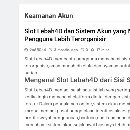
Keamanan Akun
Slot Lebah4D dan Sistem Akun yang
Pengguna Lebih Terorganisir
9a650a4
3 Months Ago
0
17 Mins
Slot Lebah4D membantu pengguna memahami siste
terorganisir,aman,mudah dikelola,dan nyaman untuk a
harian.
Mengenal Slot Lebah4D dari Sisi 
Slot Lebah4D menjadi salah satu istilah yang serin
ketika ingin memahami platform digital dengan sis
teratur.Dalam pengalaman online,sistem akun memil
karena menjadi pusat pengelolaan identitas akses,
profil,riwayat penggunaan,bantuan,dan keamanan 
memahami sistem akun sejak awal biasanya lebih 