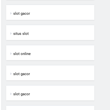
slot gacor
situs slot
slot online
slot gacor
slot gacor