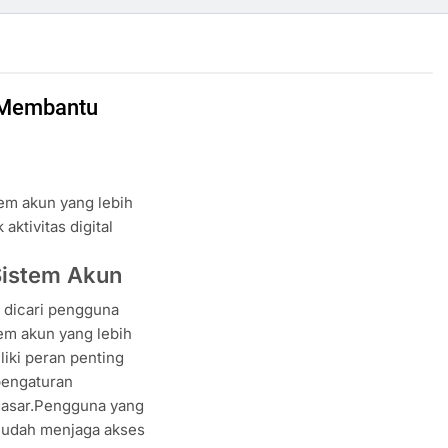
 Membantu
m akun yang lebih
ktivitas digital
Sistem Akun
g dicari pengguna
tem akun yang lebih
iki peran penting
pengaturan
dasar.Pengguna yang
mudah menjaga akses