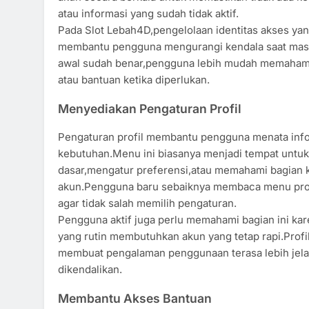
atau informasi yang sudah tidak aktif.
Pada Slot Lebah4D,pengelolaan identitas akses yan
membantu pengguna mengurangi kendala saat masu
awal sudah benar,pengguna lebih mudah memaham
atau bantuan ketika diperlukan.
Menyediakan Pengaturan Profil
Pengaturan profil membantu pengguna menata info
kebutuhan.Menu ini biasanya menjadi tempat untu
dasar,mengatur preferensi,atau memahami bagian
akun.Pengguna baru sebaiknya membaca menu prof
agar tidak salah memilih pengaturan.
Pengguna aktif juga perlu memahami bagian ini karen
yang rutin membutuhkan akun yang tetap rapi.Profil
membuat pengalaman penggunaan terasa lebih jel
dikendalikan.
Membantu Akses Bantuan