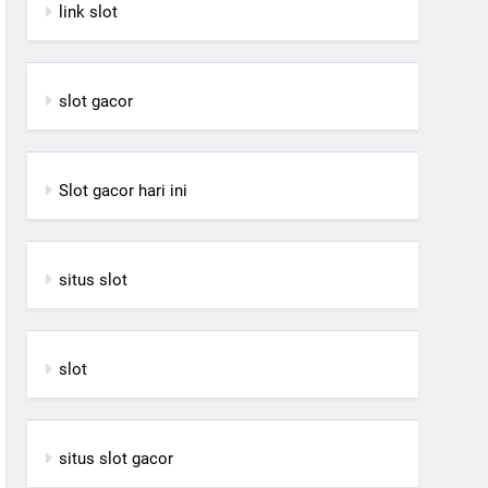
link slot
slot gacor
Slot gacor hari ini
situs slot
slot
situs slot gacor