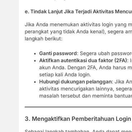
e.
Tindak Lanjut Jika Terjadi Aktivitas Menc
Jika Anda menemukan aktivitas login yang me
perangkat yang tidak Anda kenal), segera a
langkah berikut:
Ganti password
: Segera ubah password
Aktifkan autentikasi dua faktor (2FA)
: 
akun Anda. Dengan 2FA, Anda harus m
setiap kali Anda login.
Hubungi dukungan pelanggan
: Jika A
aktivitas mencurigakan lainnya, sege
masalah tersebut dan meminta bantuan 
3.
Mengaktifkan Pemberitahuan Login
Sebagai langkah tambahan, Anda dapat men