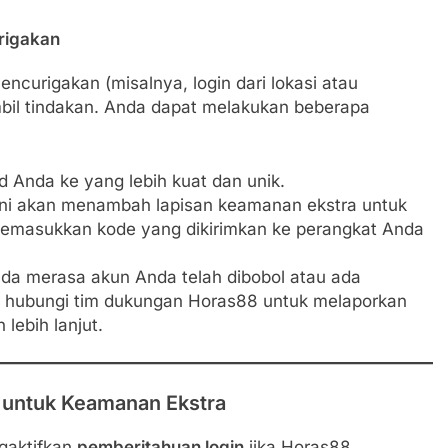
urigakan
ncurigakan (misalnya, login dari lokasi atau
mbil tindakan. Anda dapat melakukan beberapa
 Anda ke yang lebih kuat dan unik.
Ini akan menambah lapisan keamanan ekstra untuk
emasukkan kode yang dikirimkan ke perangkat Anda
nda merasa akun Anda telah dibobol atau ada
ra hubungi tim dukungan Horas88 untuk melaporkan
lebih lanjut.
 untuk Keamanan Ekstra
gaktifkan
pemberitahuan login
jika Horas88