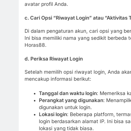
avatar profil Anda.
c.
Cari Opsi “Riwayat Login” atau “Aktivitas 
Di dalam pengaturan akun, cari opsi yang 
Ini bisa memiliki nama yang sedikit berbeda
Horas88.
d.
Periksa Riwayat Login
Setelah memilih opsi riwayat login, Anda akan
mencakup informasi berikut:
Tanggal dan waktu login
: Memeriksa ka
Perangkat yang digunakan
: Menampilk
digunakan untuk login.
Lokasi login
: Beberapa platform, term
login berdasarkan alamat IP. Ini bisa 
lokasi yang tidak biasa.