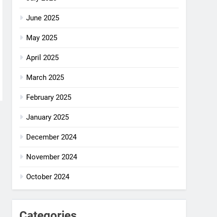
June 2025
May 2025
April 2025
March 2025
February 2025
January 2025
December 2024
November 2024
October 2024
Categories