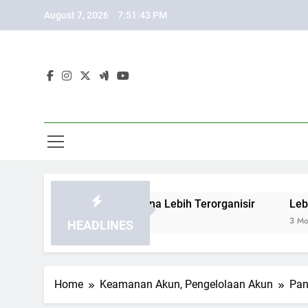
Skip
August 7, 2026
7:51:44 PM
to
content
Tas
Dapatkan 
Membantu Pengguna Lebih Terorganisir
Lebah4D Alterna
3 Months Ago
HEADLINES
Home
Keamanan Akun, Pengelolaan Akun
Pan