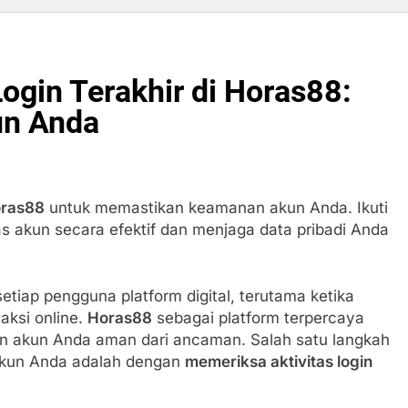
ogin Terakhir di Horas88:
n Anda
Horas88
untuk memastikan keamanan akun Anda. Ikuti
as akun secara efektif dan menjaga data pribadi Anda
etiap pengguna platform digital, terutama ketika
aksi online.
Horas88
sebagai platform terpercaya
an akun Anda aman dari ancaman. Salah satu langkah
akun Anda adalah dengan
memeriksa aktivitas login