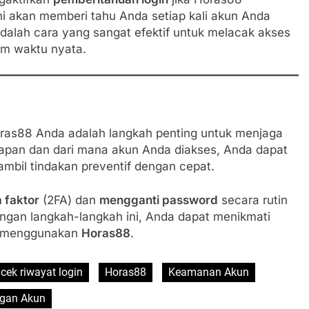
ni akan memberi tahu Anda setiap kali akun Anda
i adalah cara yang sangat efektif untuk melacak akses
m waktu nyata.
ras88 Anda adalah langkah penting untuk menjaga
pan dan dari mana akun Anda diakses, Anda dapat
mbil tindakan preventif dengan cepat.
a faktor
(2FA) dan
mengganti password
secara rutin
gan langkah-langkah ini, Anda dapat menikmati
t menggunakan
Horas88
.
cek riwayat login
Horas88
Keamanan Akun
ngan Akun