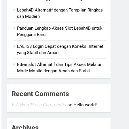
Lebah4D Alternatif dengan Tampilan Ringkas
dan Modern
Panduan Lengkap Akses Slot Lebah4D untuk
Pengguna Baru
LAE138 Login Cepat dengan Koneksi Internet
yang Stabil dan Aman
Edwinslot Alternatif dan Tips Akses Melalui
Mode Mobile dengan Aman dan Stabil
Recent Comments
A WordPress Commenter
on
Hello world!
Archives