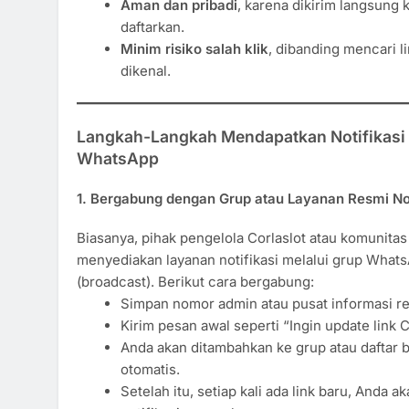
Aman dan pribadi
, karena dikirim langsung
daftarkan.
Minim risiko salah klik
, dibanding mencari l
dikenal.
Langkah-Langkah Mendapatkan Notifikasi L
WhatsApp
1.
Bergabung dengan Grup atau Layanan Resmi Not
Biasanya, pihak pengelola Corlaslot atau komunita
menyediakan layanan notifikasi melalui grup WhatsA
(broadcast). Berikut cara bergabung:
Simpan nomor admin atau pusat informasi re
Kirim pesan awal seperti “Ingin update link C
Anda akan ditambahkan ke grup atau daftar 
otomatis.
Setelah itu, setiap kali ada link baru, Anda 