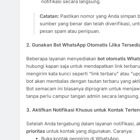
notifikasi secara langsung.
Catatan:
Pastikan nomor yang Anda simpan be
sumber yang benar dan telah diverifikasi, un
pesan spam atau penipuan.
2.
Gunakan Bot WhatsApp Otomatis (Jika Tersedi
Beberapa layanan menyediakan
bot otomatis Wha
hubungi kapan saja untuk mendapatkan link terbar
mengirim kata kunci seperti “link terbaru” atau “up
bot akan membalas dengan tautan terbaru yang akti
Bot semacam ini biasanya diprogram untuk menjawa
tanpa perlu campur tangan admin secara langsung.
3.
Aktifkan Notifikasi Khusus untuk Kontak Terten
Setelah Anda tergabung dalam layanan notifikasi, a
prioritas
untuk kontak yang digunakan. Caranya:
Buka kontak pengirim di WhatsApp.