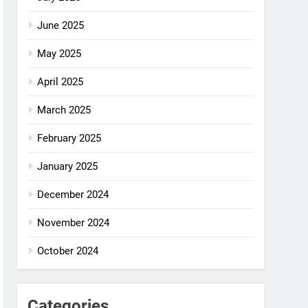
June 2025
May 2025
April 2025
March 2025
February 2025
January 2025
December 2024
November 2024
October 2024
Categories