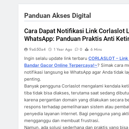
Panduan Akses Digital
Cara Dapat Notifikasi Link Corlaslot
WhatsApp: Panduan Praktis Anti Ket
9a650a4
1 Year Ago
0
6 Mins
Ingin selalu update link terbaru
CORLASLOT – Link A
Bandar Gacor Online Terpercaya!~
? Simak cara 
notifikasi langsung ke WhatsApp agar Anda tidak la
penting.
Banyak pengguna Corlaslot mengalami kendala ketik
tiba tidak bisa diakses, terutama saat sedang dibutuh
karena pergantian domain yang dilakukan secara be
respons terhadap pemeliharaan sistem atau pembat
penyedia layanan internet. Bagi pengguna yang aktif,
mengganggu dan membuat frustrasi.
Namun, ada solusi sederhana dan praktis yang bis