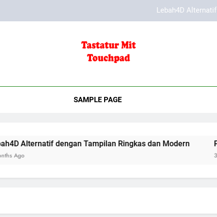
Lebah4D Alternati
Panduan Lengkap Aks
LAE138 Login Cepat dengan K
tatur Mit Touchpad
Slot Lebah4D dan Sistem Akun yang 
Keyboard Dengan Touchpad Yang Praktis Dari Tastatur Mit To
Lebah4D Alternati
SAMPLE PAGE
Panduan Lengkap Aks
LAE138 Login Cepat dengan K
atif dengan Tampilan Ringkas dan Modern
Panduan Len
3 Months Ago