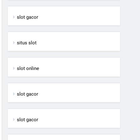
slot gacor
situs slot
slot online
slot gacor
slot gacor