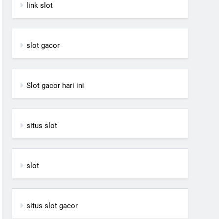
link slot
slot gacor
Slot gacor hari ini
situs slot
slot
situs slot gacor