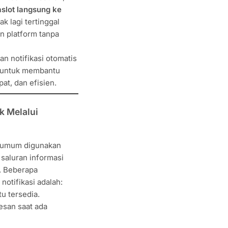
laslot langsung ke
ak lagi tertinggal
n platform tanpa
n notifikasi otomatis
s untuk membantu
t, dan efisien.
k Melalui
g umum digunakan
saluran informasi
n. Beberapa
otifikasi adalah:
tu tersedia.
esan saat ada