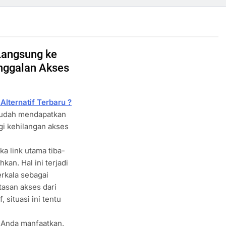
 Langsung ke
inggalan Akses
lternatif Terbaru ?
mudah mendapatkan
gi kehilangan akses
a link utama tiba-
kan. Hal ini terjadi
rkala sebagai
asan akses dari
 situasi ini tentu
a Anda manfaatkan,