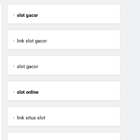
slot gacor
link slot gacor
slot gacor
slot online
link situs slot