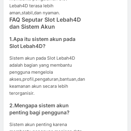
Lebah4D terasa lebih
aman,stabil,dan nyaman.
FAQ Seputar Slot Lebah4D
dan Sistem Akun
1.Apa itu sistem akun pada
Slot Lebah4D?
Sistem akun pada Slot Lebah4D
adalah bagian yang membantu
pengguna mengelola
akses,profil,pengaturan,bantuan,dan
keamanan akun secara lebih
terorganisir.
2.Mengapa sistem akun
penting bagi pengguna?
Sistem akun penting karena