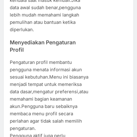
kendala saat masuk kembali.Jika
data awal sudah benar,pengguna
lebih mudah memahami langkah
pemulihan atau bantuan ketika
diperlukan.
Menyediakan Pengaturan
Profil
Pengaturan profil membantu
pengguna menata informasi akun
sesuai kebutuhan.Menu ini biasanya
menjadi tempat untuk memeriksa
data dasar,mengatur preferensi,atau
memahami bagian keamanan
akun.Pengguna baru sebaiknya
membaca menu profil secara
perlahan agar tidak salah memilih
pengaturan.
Pengguna aktif juga perlu