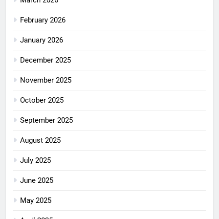
February 2026
January 2026
December 2025
November 2025
October 2025
September 2025
August 2025
July 2025
June 2025
May 2025