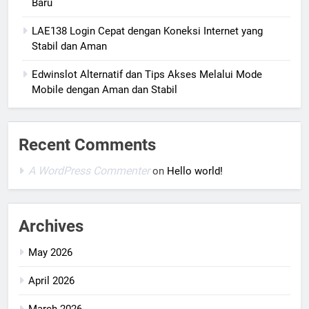
Baru
LAE138 Login Cepat dengan Koneksi Internet yang
Stabil dan Aman
Edwinslot Alternatif dan Tips Akses Melalui Mode
Mobile dengan Aman dan Stabil
Recent Comments
A WordPress Commenter
on
Hello world!
Archives
May 2026
April 2026
March 2026