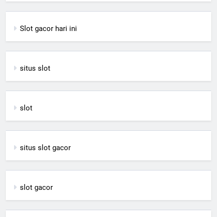
Slot gacor hari ini
situs slot
slot
situs slot gacor
slot gacor