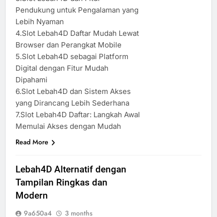
Pendukung untuk Pengalaman yang
Lebih Nyaman
4.Slot Lebah4D Daftar Mudah Lewat
Browser dan Perangkat Mobile
5.Slot Lebah4D sebagai Platform
Digital dengan Fitur Mudah
Dipahami
6.Slot Lebah4D dan Sistem Akses
yang Dirancang Lebih Sederhana
7.Slot Lebah4D Daftar: Langkah Awal
Memulai Akses dengan Mudah
Read More
Lebah4D Alternatif dengan
Tampilan Ringkas dan
Modern
9a650a4
3 months