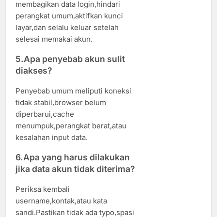
membagikan data login,hindari
perangkat umum,aktifkan kunci
layar,dan selalu keluar setelah
selesai memakai akun.
5.Apa penyebab akun sulit
diakses?
Penyebab umum meliputi koneksi
tidak stabil,browser belum
diperbarui,cache
menumpuk,perangkat berat,atau
kesalahan input data.
6.Apa yang harus dilakukan
jika data akun tidak diterima?
Periksa kembali
username,kontak,atau kata
sandi.Pastikan tidak ada typo,spasi