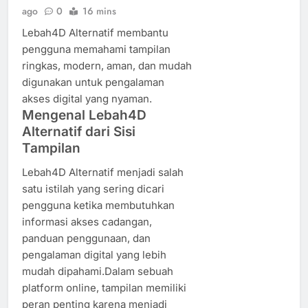
ago
0
16 mins
Lebah4D Alternatif membantu
pengguna memahami tampilan
ringkas, modern, aman, dan mudah
digunakan untuk pengalaman
akses digital yang nyaman.
Mengenal Lebah4D
Alternatif dari Sisi
Tampilan
Lebah4D Alternatif menjadi salah
satu istilah yang sering dicari
pengguna ketika membutuhkan
informasi akses cadangan,
panduan penggunaan, dan
pengalaman digital yang lebih
mudah dipahami.Dalam sebuah
platform online, tampilan memiliki
peran penting karena menjadi