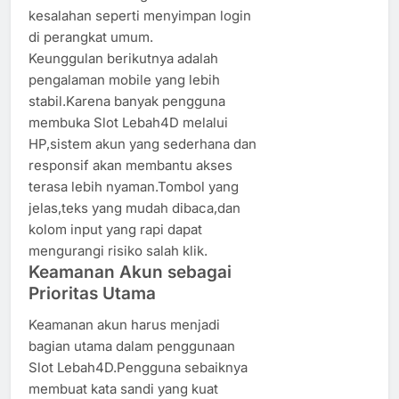
kesalahan seperti menyimpan login
di perangkat umum.
Keunggulan berikutnya adalah
pengalaman mobile yang lebih
stabil.Karena banyak pengguna
membuka Slot Lebah4D melalui
HP,sistem akun yang sederhana dan
responsif akan membantu akses
terasa lebih nyaman.Tombol yang
jelas,teks yang mudah dibaca,dan
kolom input yang rapi dapat
mengurangi risiko salah klik.
Keamanan Akun sebagai
Prioritas Utama
Keamanan akun harus menjadi
bagian utama dalam penggunaan
Slot Lebah4D.Pengguna sebaiknya
membuat kata sandi yang kuat