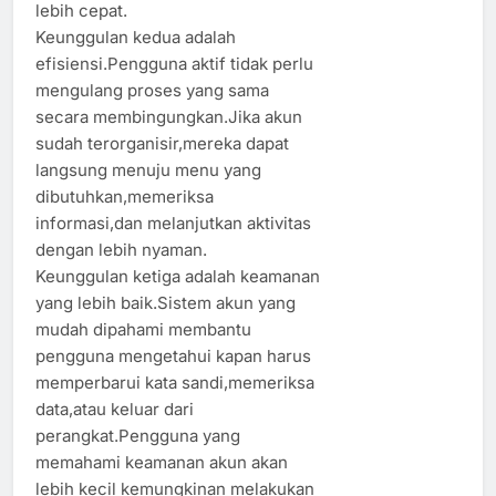
lebih cepat.
Keunggulan kedua adalah
efisiensi.Pengguna aktif tidak perlu
mengulang proses yang sama
secara membingungkan.Jika akun
sudah terorganisir,mereka dapat
langsung menuju menu yang
dibutuhkan,memeriksa
informasi,dan melanjutkan aktivitas
dengan lebih nyaman.
Keunggulan ketiga adalah keamanan
yang lebih baik.Sistem akun yang
mudah dipahami membantu
pengguna mengetahui kapan harus
memperbarui kata sandi,memeriksa
data,atau keluar dari
perangkat.Pengguna yang
memahami keamanan akun akan
lebih kecil kemungkinan melakukan