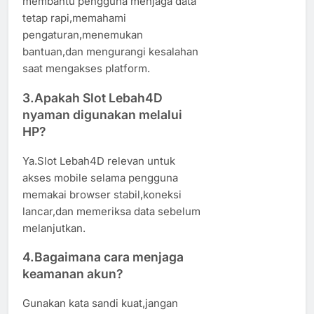
membantu pengguna menjaga data
tetap rapi,memahami
pengaturan,menemukan
bantuan,dan mengurangi kesalahan
saat mengakses platform.
3.Apakah Slot Lebah4D
nyaman digunakan melalui
HP?
Ya.Slot Lebah4D relevan untuk
akses mobile selama pengguna
memakai browser stabil,koneksi
lancar,dan memeriksa data sebelum
melanjutkan.
4.Bagaimana cara menjaga
keamanan akun?
Gunakan kata sandi kuat,jangan