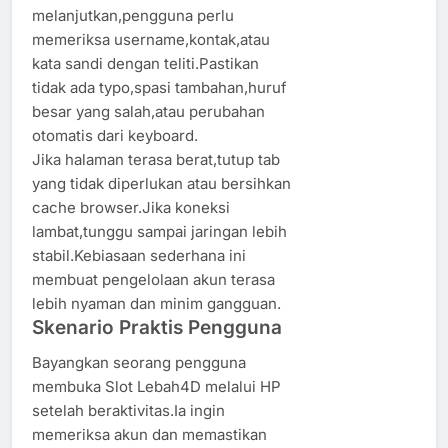
melanjutkan,pengguna perlu
memeriksa username,kontak,atau
kata sandi dengan teliti.Pastikan
tidak ada typo,spasi tambahan,huruf
besar yang salah,atau perubahan
otomatis dari keyboard.
Jika halaman terasa berat,tutup tab
yang tidak diperlukan atau bersihkan
cache browser.Jika koneksi
lambat,tunggu sampai jaringan lebih
stabil.Kebiasaan sederhana ini
membuat pengelolaan akun terasa
lebih nyaman dan minim gangguan.
Skenario Praktis Pengguna
Bayangkan seorang pengguna
membuka Slot Lebah4D melalui HP
setelah beraktivitas.Ia ingin
memeriksa akun dan memastikan