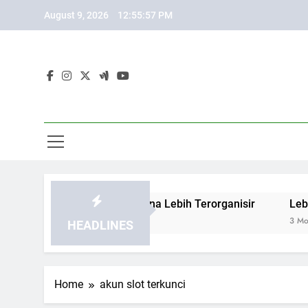
Skip
August 9, 2026
12:55:58 PM
to
content
Tas
Dapatkan 
Membantu Pengguna Lebih Terorganisir
Lebah4D Altern
3 Months Ago
HEADLINES
Home
akun slot terkunci