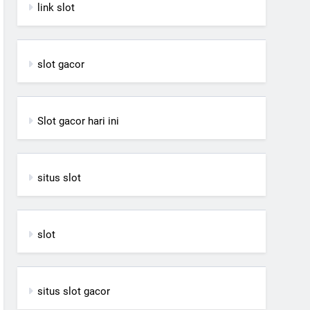
link slot
slot gacor
Slot gacor hari ini
situs slot
slot
situs slot gacor