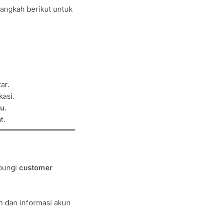
langkah berikut untuk
ar.
asi.
ru
.
t.
ubungi
customer
h dan informasi akun