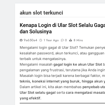
akun slot terkunci
Kenapa Login di Ular Slot Selalu Ga
dan Solusinya
9a650a4
1 Year Ago
0
8 Mins
Mengalami login gagal di Ular Slot? Temukan peny
kesalahan password, akun terkunci, atau gangguan s
terbaik untuk mengatasinya.
Mengalami masalah
gagal login ke akun Ular Slot
b
pengalaman yang frustrasi, terutama jika Anda ingi
Masalah login bisa terjadi karena berbagai faktor, m
teknis, koneksi internet yang buruk, hingga akun 
Dalam artikel ini, kita akan membahas
penyebab uta
Ular Slot selalu gagal
serta
cara mengatasi masala
yang efektif
.