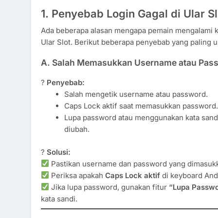
1. Penyebab Login Gagal di Ular Sl
Ada beberapa alasan mengapa pemain mengalami kes
Ular Slot. Berikut beberapa penyebab yang paling
A. Salah Memasukkan Username atau Pas
?
Penyebab:
Salah mengetik username atau password.
Caps Lock aktif saat memasukkan password.
Lupa password atau menggunakan kata sand
diubah.
?
Solusi:
Pastikan username dan password yang dimasukk
Periksa apakah
Caps Lock aktif
di keyboard And
Jika lupa password, gunakan fitur
“Lupa Passw
kata sandi.