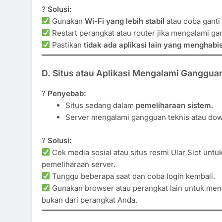
?
Solusi:
Gunakan
Wi-Fi yang lebih stabil
atau coba ganti 
Restart perangkat atau router jika mengalami ga
Pastikan
tidak ada aplikasi lain yang menghab
D. Situs atau Aplikasi Mengalami Ganggua
?
Penyebab:
Situs sedang dalam
pemeliharaan sistem
.
Server mengalami gangguan teknis atau dow
?
Solusi:
Cek media sosial atau situs resmi Ular Slot untu
pemeliharaan server.
Tunggu beberapa saat dan coba login kembali.
Gunakan browser atau perangkat lain untuk mem
bukan dari perangkat Anda.