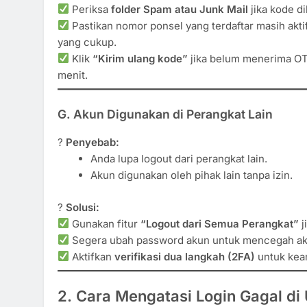
Periksa
folder Spam atau Junk Mail
jika kode di
Pastikan nomor ponsel yang terdaftar masih aktif
yang cukup.
Klik
“Kirim ulang kode”
jika belum menerima OT
menit.
G. Akun Digunakan di Perangkat Lain
?
Penyebab:
Anda lupa logout dari perangkat lain.
Akun digunakan oleh pihak lain tanpa izin.
?
Solusi:
Gunakan fitur
“Logout dari Semua Perangkat”
j
Segera ubah password akun untuk mencegah akse
Aktifkan
verifikasi dua langkah (2FA)
untuk kea
2. Cara Mengatasi Login Gagal di 