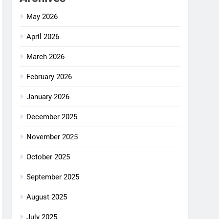
May 2026
April 2026
March 2026
February 2026
January 2026
December 2025
November 2025
October 2025
September 2025
August 2025
July 2025