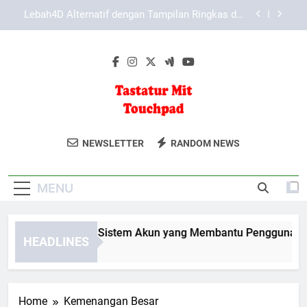
Skip
Panduan Lengkap Akses Slot Lebah4D untuk
to
Pengguna Baru
content
LAE138 Login Cepat dengan Koneksi Internet
yang Stabil dan Aman
Slot Lebah4D dan Sistem Akun yang Membantu
Pengguna Lebih Terorganisir
Lebah4D Alternatif dengan Tampilan Ringkas dan
Modern
Tastatur Mit
Dapatkan Keyboard Dengan Touchpad
Panduan Lengkap Akses Slot Lebah4D untuk
NEWSLETTER
RANDOM NEWS
Pengguna Baru
Touchpad
Yang Praktis Dari Tastatur Mit
LAE138 Login Cepat dengan Koneksi Internet
Touchpad. Solusi Ergonomis Untuk
yang Stabil dan Aman
MENU
Kenyamanan Anda.
lot Lebah4D dan Sistem Akun yang Membantu Pengguna Lebih 
HEADLINES
Months Ago
Home
Kemenangan Besar