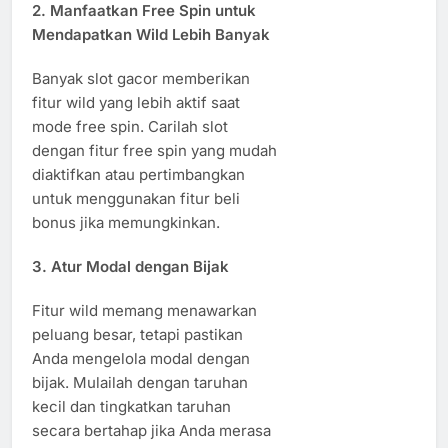
2. Manfaatkan Free Spin untuk
Mendapatkan Wild Lebih Banyak
Banyak slot gacor memberikan
fitur wild yang lebih aktif saat
mode free spin. Carilah slot
dengan fitur free spin yang mudah
diaktifkan atau pertimbangkan
untuk menggunakan fitur beli
bonus jika memungkinkan.
3. Atur Modal dengan Bijak
Fitur wild memang menawarkan
peluang besar, tetapi pastikan
Anda mengelola modal dengan
bijak. Mulailah dengan taruhan
kecil dan tingkatkan taruhan
secara bertahap jika Anda merasa