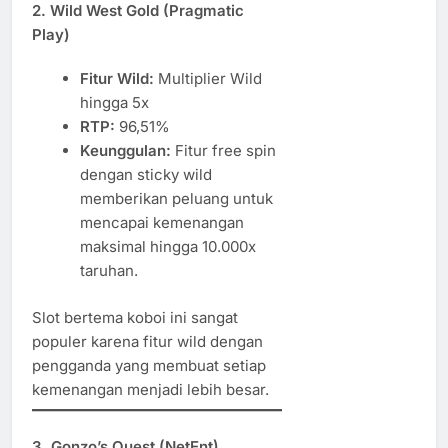
2. Wild West Gold (Pragmatic
Play)
Fitur Wild:
Multiplier Wild
hingga 5x
RTP:
96,51%
Keunggulan:
Fitur free spin
dengan sticky wild
memberikan peluang untuk
mencapai kemenangan
maksimal hingga 10.000x
taruhan.
Slot bertema koboi ini sangat
populer karena fitur wild dengan
pengganda yang membuat setiap
kemenangan menjadi lebih besar.
3. Gonzo’s Quest (NetEnt)