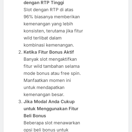
dengan RTP Tinggi
Slot dengan RTP di atas
96% biasanya memberikan
kemenangan yang lebih
konsisten, terutama jika fitur
wild terlibat dalam
kombinasi kemenangan.
Ketika Fitur Bonus Aktif
Banyak slot mengaktifkan
fitur wild tambahan selama
mode bonus atau free spin.
Manfaatkan momen ini
untuk mendapatkan
kemenangan besar.
Jika Modal Anda Cukup
untuk Menggunakan Fitur
Beli Bonus
Beberapa slot menawarkan
opsi beli bonus untuk