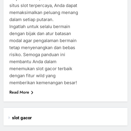
situs slot terpercaya, Anda dapat
memaksimalkan peluang menang
dalam setiap putaran.
Ingatlah untuk selalu bermain
dengan bijak dan atur batasan
modal agar pengalaman bermain
tetap menyenangkan dan bebas
risiko. Semoga panduan ini
membantu Anda dalam
menemukan slot gacor terbaik
dengan fitur wild yang
memberikan kemenangan besar!
Read More
slot gacor