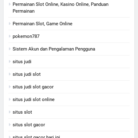
Permainan Slot Online, Kasino Online, Panduan
Permainan
Permainan Slot, Game Online
pokemon787
Sistem Akun dan Pengalaman Pengguna
situs judi
situs judi slot
situs judi slot gacor
situs judi slot online
situs slot
situs slot gacor
situs slot gacor hari ini