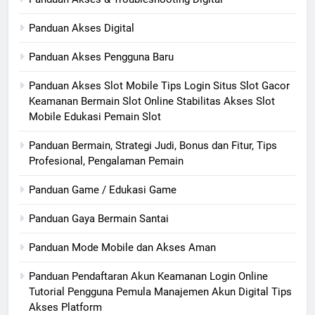
Panduan Akses Digital
Panduan Akses Pengguna Baru
Panduan Akses Slot Mobile Tips Login Situs Slot Gacor
Keamanan Bermain Slot Online Stabilitas Akses Slot
Mobile Edukasi Pemain Slot
Panduan Bermain, Strategi Judi, Bonus dan Fitur, Tips
Profesional, Pengalaman Pemain
Panduan Game / Edukasi Game
Panduan Gaya Bermain Santai
Panduan Mode Mobile dan Akses Aman
Panduan Pendaftaran Akun Keamanan Login Online
Tutorial Pengguna Pemula Manajemen Akun Digital Tips
Akses Platform