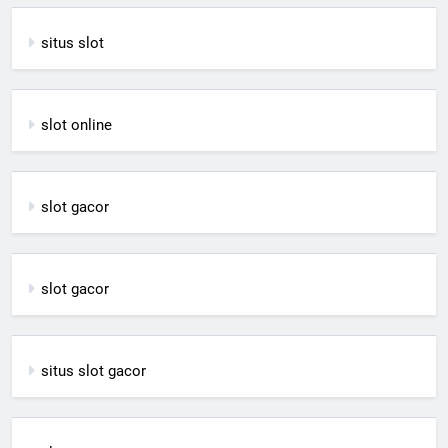
situs slot
slot online
slot gacor
slot gacor
situs slot gacor