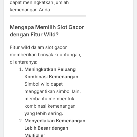
dapat meningkatkan jumlah
kemenangan Anda.
Mengapa Memilih Slot Gacor
dengan Fitur Wild?
Fitur wild dalam slot gacor
memberikan banyak keuntungan,
di antaranya:
Meningkatkan Peluang
Kombinasi Kemenangan
Simbol wild dapat
menggantikan simbol lain,
membantu membentuk
kombinasi kemenangan
yang lebih sering.
Menyediakan Kemenangan
Lebih Besar dengan
Multiplier