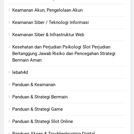
Keamanan Akun, Pengelolaan Akun
Keamanan Siber / Teknologi Informasi
Keamanan Siber & Infrastruktur Web
Kesehatan dan Perjudian Psikologi Slot Perjudian
Bertanggung Jawab Risiko dan Pencegahan Strategi
Bermain Aman
lebah4d
Panduan & Keamanan
Panduan & Strategi Bermain
Panduan & Strategi Game
Panduan & Strategi Slot Online
Panduan Akses & Troubleshooting Digital