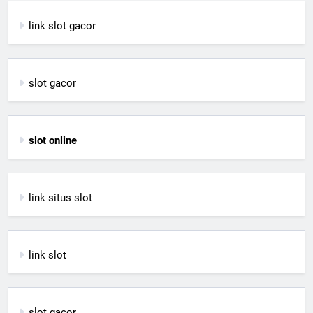
link slot gacor
slot gacor
slot online
link situs slot
link slot
slot gacor