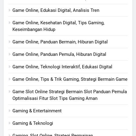
Game Online, Edukasi Digital, Analisis Tren
Game Online, Kesehatan Digital, Tips Gaming,
Keseimbangan Hidup
Game Online, Panduan Bermain, Hiburan Digital
Game Online, Panduan Pemula, Hiburan Digital
Game Online, Teknologi Interaktif, Edukasi Digital
Game Online, Tips & Trik Gaming, Strategi Bermain Game
Game Slot Online Strategi Bermain Slot Panduan Pemula
Optimalisasi Fitur Slot Tips Gaming Aman
Gaming & Entertainment
Gaming & Teknologi
Gaming, Slot Online, Strategi Permainan