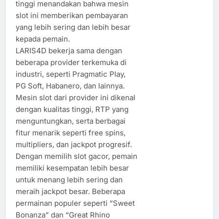
tinggi menandakan bahwa mesin
slot ini memberikan pembayaran
yang lebih sering dan lebih besar
kepada pemain.
LARIS4D bekerja sama dengan
beberapa provider terkemuka di
industri, seperti Pragmatic Play,
PG Soft, Habanero, dan lainnya.
Mesin slot dari provider ini dikenal
dengan kualitas tinggi, RTP yang
menguntungkan, serta berbagai
fitur menarik seperti free spins,
multipliers, dan jackpot progresif.
Dengan memilih slot gacor, pemain
memiliki kesempatan lebih besar
untuk menang lebih sering dan
meraih jackpot besar. Beberapa
permainan populer seperti “Sweet
Bonanza” dan “Great Rhino