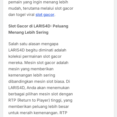
pemain yang ingin menang lebih
mudah, terutama melalui slot gacor
dan togel viral
slot gacor
.
Slot Gacor di LARIS4D: Peluang
Menang Lebih Sering
Salah satu alasan mengapa
LARIS4D begitu diminati adalah
koleksi permainan slot gacor
mereka. Mesin slot gacor adalah
mesin yang memberikan
kemenangan lebih sering
dibandingkan mesin slot biasa. Di
LARIS4D, Anda akan menemukan
berbagai pilihan mesin slot dengan
RTP (Return to Player) tinggi, yang
memberikan peluang lebih besar
untuk meraih kemenangan. RTP