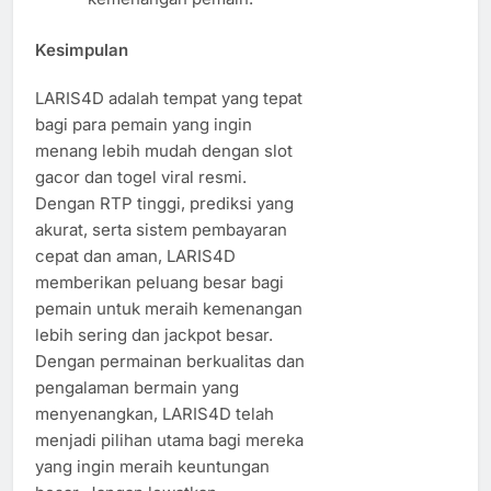
Kesimpulan
LARIS4D adalah tempat yang tepat
bagi para pemain yang ingin
menang lebih mudah dengan slot
gacor dan togel viral resmi.
Dengan RTP tinggi, prediksi yang
akurat, serta sistem pembayaran
cepat dan aman, LARIS4D
memberikan peluang besar bagi
pemain untuk meraih kemenangan
lebih sering dan jackpot besar.
Dengan permainan berkualitas dan
pengalaman bermain yang
menyenangkan, LARIS4D telah
menjadi pilihan utama bagi mereka
yang ingin meraih keuntungan