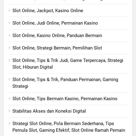
Slot Online, Jackpot, Kasino Online
Slot Online, Judi Online, Permainan Kasino
Slot Online, Kasino Online, Panduan Bermain
Slot Online, Strategi Bermain, Pemilihan Slot
Slot Online, Tips & Trik Judi, Game Terpercaya, Strategi
Slot, Hiburan Digital
Slot Online, Tips & Trik, Panduan Permainan, Gaming
Strategi
Slot Online, Tips Bermain Kasino, Permainan Kasino
Stabilitas Akses dan Koneksi Digital
Strategi Slot Online, Pola Bermain Sederhana, Tips
Pemula Slot, Gaming Efektif, Slot Online Ramah Pemain