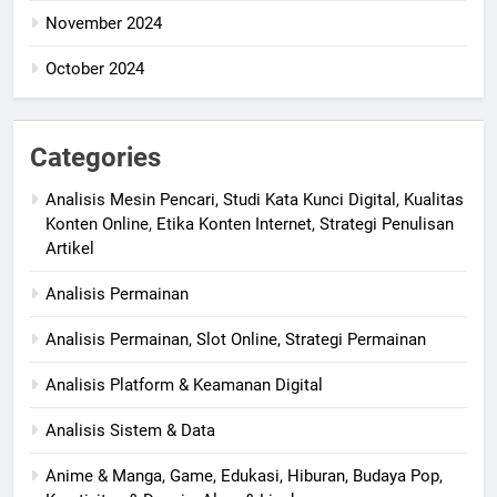
November 2024
October 2024
Categories
Analisis Mesin Pencari, Studi Kata Kunci Digital, Kualitas
Konten Online, Etika Konten Internet, Strategi Penulisan
Artikel
Analisis Permainan
Analisis Permainan, Slot Online, Strategi Permainan
Analisis Platform & Keamanan Digital
Analisis Sistem & Data
Anime & Manga, Game, Edukasi, Hiburan, Budaya Pop,