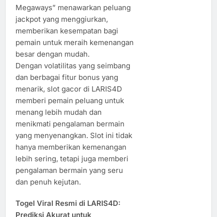
Megaways” menawarkan peluang
jackpot yang menggiurkan,
memberikan kesempatan bagi
pemain untuk meraih kemenangan
besar dengan mudah.
Dengan volatilitas yang seimbang
dan berbagai fitur bonus yang
menarik, slot gacor di LARIS4D
memberi pemain peluang untuk
menang lebih mudah dan
menikmati pengalaman bermain
yang menyenangkan. Slot ini tidak
hanya memberikan kemenangan
lebih sering, tetapi juga memberi
pengalaman bermain yang seru
dan penuh kejutan.
Togel Viral Resmi di LARIS4D:
Prediksi Akurat untuk