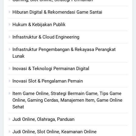
Hiburan Digital & Rekomendasi Game Santai
Hukum & Kebijakan Publik
Infrastruktur & Cloud Engineering
Infrastruktur Pengembangan & Rekayasa Perangkat
Lunak
Inovasi & Teknologi Permainan Digital
Inovasi Slot & Pengalaman Pemain
Item Game Online, Strategi Bermain Game, Tips Game
Online, Gaming Cerdas, Manajemen Item, Game Online
Sehat
Judi Online, Olahraga, Panduan
Judi Online, Slot Online, Keamanan Online