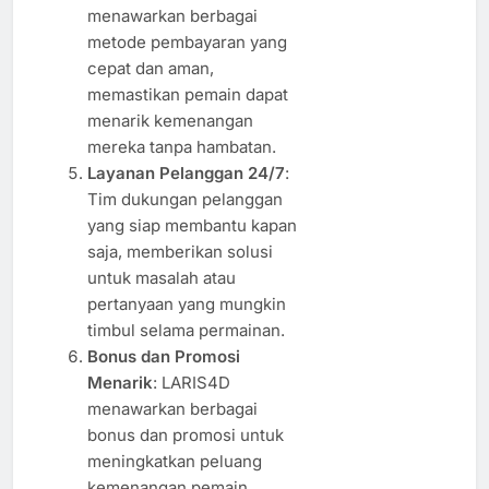
menawarkan berbagai
metode pembayaran yang
cepat dan aman,
memastikan pemain dapat
menarik kemenangan
mereka tanpa hambatan.
Layanan Pelanggan 24/7
:
Tim dukungan pelanggan
yang siap membantu kapan
saja, memberikan solusi
untuk masalah atau
pertanyaan yang mungkin
timbul selama permainan.
Bonus dan Promosi
Menarik
: LARIS4D
menawarkan berbagai
bonus dan promosi untuk
meningkatkan peluang
kemenangan pemain.