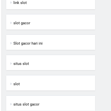
link slot
slot gacor
Slot gacor hari ini
situs slot
slot
situs slot gacor