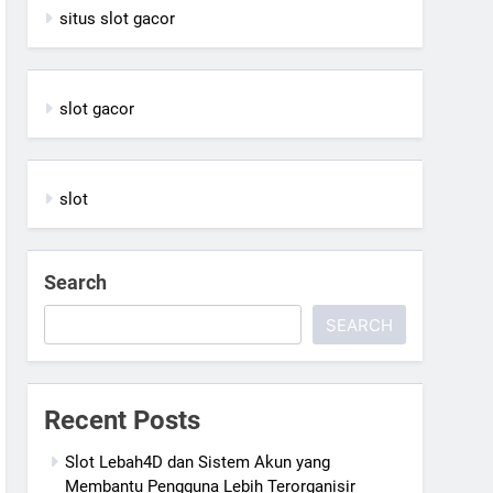
situs slot gacor
slot gacor
slot
Search
SEARCH
Recent Posts
Slot Lebah4D dan Sistem Akun yang
Membantu Pengguna Lebih Terorganisir