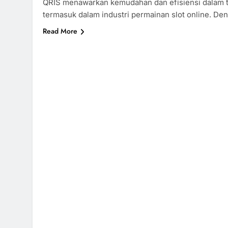
QRIS menawarkan kemudahan dan efisiensi dalam tra
termasuk dalam industri permainan slot online. Den
Read More