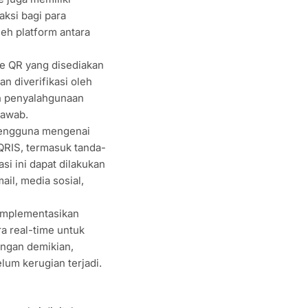
ksi bagi para
eh platform antara
e QR yang disediakan
n diverifikasi oleh
h penyalahgunaan
jawab.
pengguna mengenai
RIS, termasuk tanda-
si ini dapat dilakukan
ail, media sosial,
mplementasikan
a real-time untuk
engan demikian,
lum kerugian terjadi.