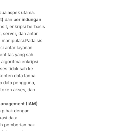
 dua aspek utama:
t)
dan
perlindungan
nsit, enkripsi berbasis
 server, dan antar
manipulasi.Pada sisi
i antar layanan
entitas yang sah.
 algoritma enkripsi
kses tidak sah ke
onten data tanpa
da data pengguna,
, token akses, dan
 Management (IAM)
 pihak dengan
asi data
 pemberian hak