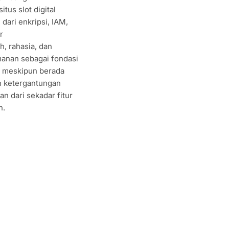
us slot digital
ari enkripsi, IAM,
r
h, rahasia, dan
anan sebagai fondasi
ya meskipun berada
an ketergantungan
 dari sekadar fitur
n.