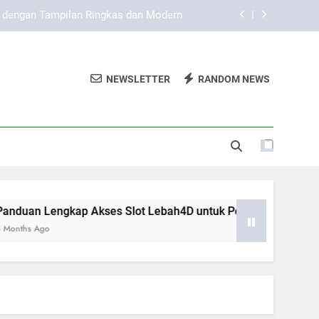
f dengan Tampilan Ringkas dan Modern
es Slot Lebah4D untuk Pengguna Baru
oneksi Internet yang Stabil dan Aman
NEWSLETTER
RANDOM NEWS
Membantu Pengguna Lebih Terorganisir
uchpad. Solusi Ergonomis Untuk Kenyamanan Anda.
f dengan Tampilan Ringkas dan Modern
es Slot Lebah4D untuk Pengguna Baru
oneksi Internet yang Stabil dan Aman
kap Akses Slot Lebah4D untuk Pengguna Baru
LAE138 
3 Months 