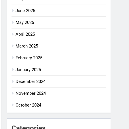
June 2025
May 2025
April 2025
March 2025
February 2025
January 2025
December 2024
November 2024
October 2024
Categories