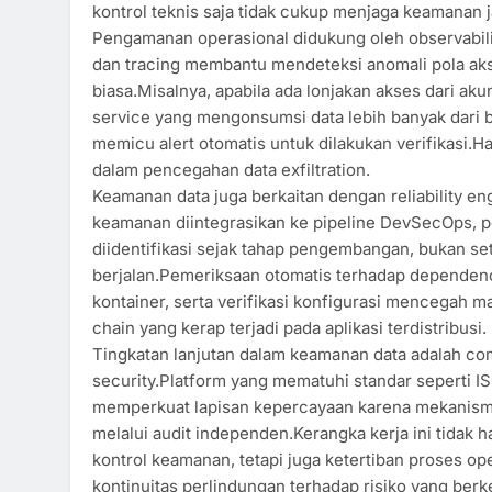
kontrol teknis saja tidak cukup menjaga keamanan 
Pengamanan operasional didukung oleh observabilit
dan tracing membantu mendeteksi anomali pola aks
biasa.Misalnya, apabila ada lonjakan akses dari aku
service yang mengonsumsi data lebih banyak dari b
memicu alert otomatis untuk dilakukan verifikasi.Ha
dalam pencegahan data exfiltration.
Keamanan data juga berkaitan dengan reliability en
keamanan diintegrasikan ke pipeline DevSecOps, p
diidentifikasi sejak tahap pengembangan, bukan se
berjalan.Pemeriksaan otomatis terhadap dependenc
kontainer, serta verifikasi konfigurasi mencegah m
chain yang kerap terjadi pada aplikasi terdistribusi.
Tingkatan lanjutan dalam keamanan data adalah co
security.Platform yang mematuhi standar seperti I
memperkuat lapisan kepercayaan karena mekanism
melalui audit independen.Kerangka kerja ini tidak 
kontrol keamanan, tetapi juga ketertiban proses op
kontinuitas perlindungan terhadap risiko yang ber