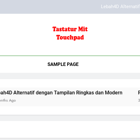
Lebah4D Alternati
Panduan Lengkap Aks
LAE138 Login Cepat dengan K
tatur Mit Touchpad
Slot Lebah4D dan Sistem Akun yang 
Keyboard Dengan Touchpad Yang Praktis Dari Tastatur Mit To
Lebah4D Alternati
SAMPLE PAGE
Panduan Lengkap Aks
LAE138 Login Cepat dengan K
atif dengan Tampilan Ringkas dan Modern
Panduan Leng
3 Months Ago