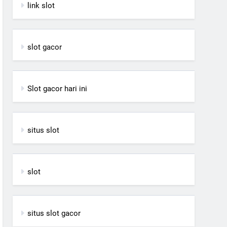
link slot
slot gacor
Slot gacor hari ini
situs slot
slot
situs slot gacor