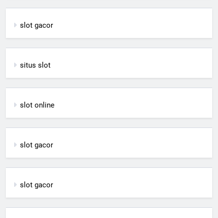
slot gacor
situs slot
slot online
slot gacor
slot gacor