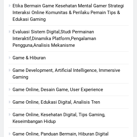
Etika Bermain Game Kesehatan Mental Gamer Strategi
Interaksi Online Komunitas & Perilaku Pemain Tips &
Edukasi Gaming
Evaluasi Sistem Digital,Studi Permainan
Interaktif,Dinamika Platform,Pengalaman
Pengguna,Analisis Mekanisme
Game & Hiburan
Game Development, Artificial Intelligence, Immersive
Gaming
Game Online, Desain Game, User Experience
Game Online, Edukasi Digital, Analisis Tren
Game Online, Kesehatan Digital, Tips Gaming,
Keseimbangan Hidup
Game Online, Panduan Bermain, Hiburan Digital