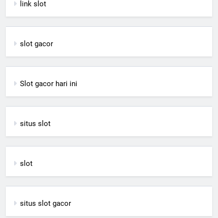
link slot
slot gacor
Slot gacor hari ini
situs slot
slot
situs slot gacor