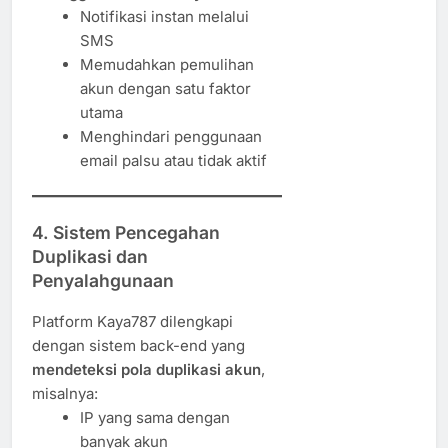
Notifikasi instan melalui
SMS
Memudahkan pemulihan
akun dengan satu faktor
utama
Menghindari penggunaan
email palsu atau tidak aktif
4.
Sistem Pencegahan
Duplikasi dan
Penyalahgunaan
Platform Kaya787 dilengkapi
dengan sistem back-end yang
mendeteksi pola duplikasi akun
,
misalnya:
IP yang sama dengan
banyak akun