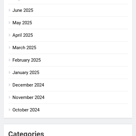
June 2025
May 2025
April 2025
March 2025
February 2025
January 2025
December 2024
November 2024
October 2024
Categories