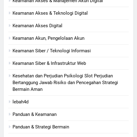
Keamanan Akses & Manajemen Akun Digital
Keamanan Akses & Teknologi Digital
Keamanan Akses Digital
Keamanan Akun, Pengelolaan Akun
Keamanan Siber / Teknologi Informasi
Keamanan Siber & Infrastruktur Web
Kesehatan dan Perjudian Psikologi Slot Perjudian
Bertanggung Jawab Risiko dan Pencegahan Strategi
Bermain Aman
lebah4d
Panduan & Keamanan
Panduan & Strategi Bermain