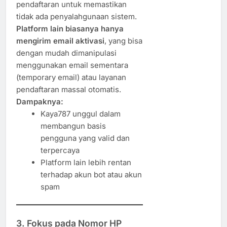
pendaftaran untuk memastikan
tidak ada penyalahgunaan sistem.
Platform lain biasanya hanya
mengirim email aktivasi
, yang bisa
dengan mudah dimanipulasi
menggunakan email sementara
(temporary email) atau layanan
pendaftaran massal otomatis.
Dampaknya:
Kaya787 unggul dalam
membangun basis
pengguna yang valid dan
terpercaya
Platform lain lebih rentan
terhadap akun bot atau akun
spam
3.
Fokus pada Nomor HP