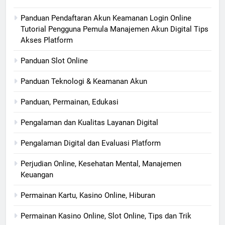
Panduan Pendaftaran Akun Keamanan Login Online
Tutorial Pengguna Pemula Manajemen Akun Digital Tips
Akses Platform
Panduan Slot Online
Panduan Teknologi & Keamanan Akun
Panduan, Permainan, Edukasi
Pengalaman dan Kualitas Layanan Digital
Pengalaman Digital dan Evaluasi Platform
Perjudian Online, Kesehatan Mental, Manajemen
Keuangan
Permainan Kartu, Kasino Online, Hiburan
Permainan Kasino Online, Slot Online, Tips dan Trik