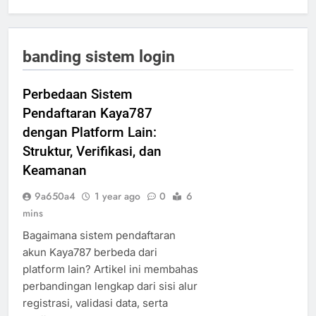
banding sistem login
Perbedaan Sistem
Pendaftaran Kaya787
dengan Platform Lain:
Struktur, Verifikasi, dan
Keamanan
9a650a4
1 year ago
0
6
mins
Bagaimana sistem pendaftaran
akun Kaya787 berbeda dari
platform lain? Artikel ini membahas
perbandingan lengkap dari sisi alur
registrasi, validasi data, serta