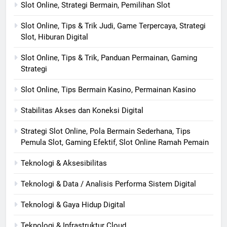
Slot Online, Strategi Bermain, Pemilihan Slot
Slot Online, Tips & Trik Judi, Game Terpercaya, Strategi
Slot, Hiburan Digital
Slot Online, Tips & Trik, Panduan Permainan, Gaming
Strategi
Slot Online, Tips Bermain Kasino, Permainan Kasino
Stabilitas Akses dan Koneksi Digital
Strategi Slot Online, Pola Bermain Sederhana, Tips
Pemula Slot, Gaming Efektif, Slot Online Ramah Pemain
Teknologi & Aksesibilitas
Teknologi & Data / Analisis Performa Sistem Digital
Teknologi & Gaya Hidup Digital
Teknologi & Infrastruktur Cloud