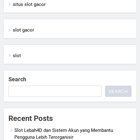
situs slot gacor
slot gacor
slot
Search
SEARCH
Recent Posts
Slot Lebah4D dan Sistem Akun yang Membantu
Pengguna Lebih Terorganisir