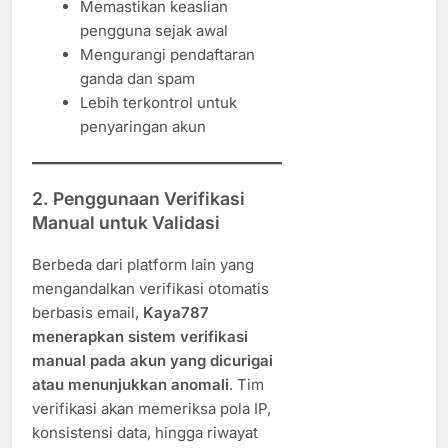
Memastikan keaslian
pengguna sejak awal
Mengurangi pendaftaran
ganda dan spam
Lebih terkontrol untuk
penyaringan akun
2.
Penggunaan Verifikasi
Manual untuk Validasi
Berbeda dari platform lain yang
mengandalkan verifikasi otomatis
berbasis email,
Kaya787
menerapkan sistem verifikasi
manual pada akun yang dicurigai
atau menunjukkan anomali
. Tim
verifikasi akan memeriksa pola IP,
konsistensi data, hingga riwayat