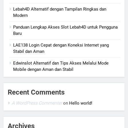
Lebah4D Alternatif dengan Tampilan Ringkas dan
Modern
Panduan Lengkap Akses Slot Lebah4D untuk Pengguna
Baru
LAE138 Login Cepat dengan Koneksi Internet yang
Stabil dan Aman
Edwinslot Alternatif dan Tips Akses Melalui Mode
Mobile dengan Aman dan Stabil
Recent Comments
A WordPress Commenter
on
Hello world!
Archives