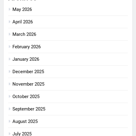
May 2026
April 2026
March 2026
February 2026
January 2026
December 2025
November 2025
October 2025
September 2025
August 2025
July 2025