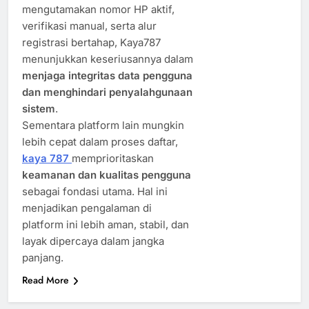
mengutamakan nomor HP aktif,
verifikasi manual, serta alur
registrasi bertahap, Kaya787
menunjukkan keseriusannya dalam
menjaga integritas data pengguna
dan menghindari penyalahgunaan
sistem
.
Sementara platform lain mungkin
lebih cepat dalam proses daftar,
kaya 787
memprioritaskan
keamanan dan kualitas pengguna
sebagai fondasi utama. Hal ini
menjadikan pengalaman di
platform ini lebih aman, stabil, dan
layak dipercaya dalam jangka
panjang.
Read More