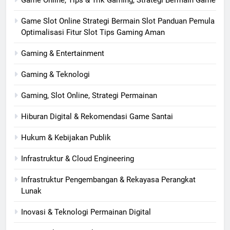
Game Online, Tips & Trik Gaming, Strategi Bermain Game
Game Slot Online Strategi Bermain Slot Panduan Pemula
Optimalisasi Fitur Slot Tips Gaming Aman
Gaming & Entertainment
Gaming & Teknologi
Gaming, Slot Online, Strategi Permainan
Hiburan Digital & Rekomendasi Game Santai
Hukum & Kebijakan Publik
Infrastruktur & Cloud Engineering
Infrastruktur Pengembangan & Rekayasa Perangkat
Lunak
Inovasi & Teknologi Permainan Digital