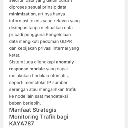
seluruh data yang dikumpulkan
diproses sesuai prinsip
data
minimization
, artinya hanya
informasi teknis yang relevan yang
disimpan tanpa melibatkan data
pribadi pengguna.Pengelolaan
data mengikuti pedoman GDPR
dan kebijakan privasi internal yang
ketat.
Sistem juga dilengkapi
anomaly
response module
yang dapat
melakukan tindakan otomatis,
seperti memblokir IP sumber
serangan atau mengalihkan trafik
ke node lain saat mendeteksi
beban berlebih.
Manfaat Strategis
Monitoring Trafik bagi
KAYA787