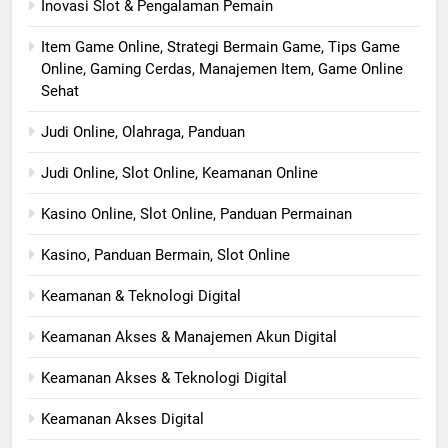
Inovasi Slot & Pengalaman Pemain
Item Game Online, Strategi Bermain Game, Tips Game
Online, Gaming Cerdas, Manajemen Item, Game Online
Sehat
Judi Online, Olahraga, Panduan
Judi Online, Slot Online, Keamanan Online
Kasino Online, Slot Online, Panduan Permainan
Kasino, Panduan Bermain, Slot Online
Keamanan & Teknologi Digital
Keamanan Akses & Manajemen Akun Digital
Keamanan Akses & Teknologi Digital
Keamanan Akses Digital