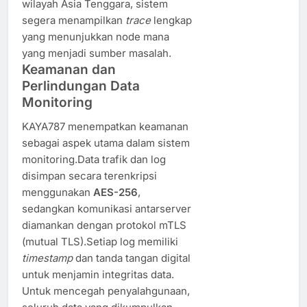
wilayah Asia Tenggara, sistem
segera menampilkan
trace
lengkap
yang menunjukkan node mana
yang menjadi sumber masalah.
Keamanan dan
Perlindungan Data
Monitoring
KAYA787 menempatkan keamanan
sebagai aspek utama dalam sistem
monitoring.Data trafik dan log
disimpan secara terenkripsi
menggunakan
AES-256
,
sedangkan komunikasi antarserver
diamankan dengan protokol mTLS
(mutual TLS).Setiap log memiliki
timestamp
dan tanda tangan digital
untuk menjamin integritas data.
Untuk mencegah penyalahgunaan,