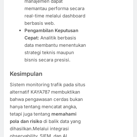
manajemen dapat
memantau performa secara
real-time melalui dashboard
berbasis web.
Pengambilan Keputusan
Cepat:
Analitik berbasis
data membantu menentukan
strategi teknis maupun
bisnis secara presisi.
Kesimpulan
Sistem monitoring trafik pada situs
alternatif KAYA787 membuktikan
bahwa pengawasan cerdas bukan
hanya tentang mencatat angka,
tetapi juga tentang
memahami
pola dan risiko
di balik data yang
dihasilkan.Melalui integrasi
observability, SIEM, dan AI