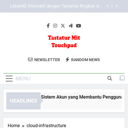
Skip
Panduan Lengkap Akses Slot Lebah4D untuk
to
Pengguna Baru
content
LAE138 Login Cepat dengan Koneksi Internet
yang Stabil dan Aman
Slot Lebah4D dan Sistem Akun yang Membantu
Pengguna Lebih Terorganisir
Lebah4D Alternatif dengan Tampilan Ringkas dan
Modern
Tastatur Mit
Dapatkan Keyboard Dengan Touchpad
Panduan Lengkap Akses Slot Lebah4D untuk
NEWSLETTER
RANDOM NEWS
Pengguna Baru
Touchpad
Yang Praktis Dari Tastatur Mit
LAE138 Login Cepat dengan Koneksi Internet
Touchpad. Solusi Ergonomis Untuk
yang Stabil dan Aman
MENU
Kenyamanan Anda.
ot Lebah4D dan Sistem Akun yang Membantu Pengguna Lebih 
HEADLINES
Months Ago
Home
cloud-infrastructure