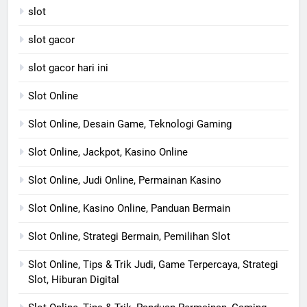
slot
slot gacor
slot gacor hari ini
Slot Online
Slot Online, Desain Game, Teknologi Gaming
Slot Online, Jackpot, Kasino Online
Slot Online, Judi Online, Permainan Kasino
Slot Online, Kasino Online, Panduan Bermain
Slot Online, Strategi Bermain, Pemilihan Slot
Slot Online, Tips & Trik Judi, Game Terpercaya, Strategi
Slot, Hiburan Digital