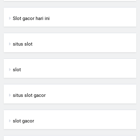
Slot gacor hari ini
situs slot
slot
situs slot gacor
slot gacor