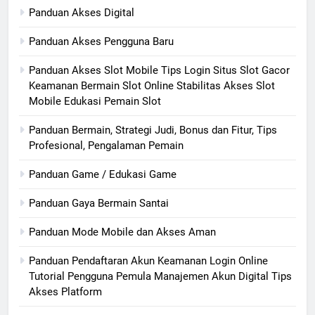
Panduan Akses Digital
Panduan Akses Pengguna Baru
Panduan Akses Slot Mobile Tips Login Situs Slot Gacor
Keamanan Bermain Slot Online Stabilitas Akses Slot
Mobile Edukasi Pemain Slot
Panduan Bermain, Strategi Judi, Bonus dan Fitur, Tips
Profesional, Pengalaman Pemain
Panduan Game / Edukasi Game
Panduan Gaya Bermain Santai
Panduan Mode Mobile dan Akses Aman
Panduan Pendaftaran Akun Keamanan Login Online
Tutorial Pengguna Pemula Manajemen Akun Digital Tips
Akses Platform