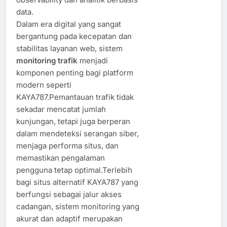
data.
Dalam era digital yang sangat
bergantung pada kecepatan dan
stabilitas layanan web, sistem
monitoring trafik
menjadi
komponen penting bagi platform
modern seperti
KAYA787.Pemantauan trafik tidak
sekadar mencatat jumlah
kunjungan, tetapi juga berperan
dalam mendeteksi serangan siber,
menjaga performa situs, dan
memastikan pengalaman
pengguna tetap optimal.Terlebih
bagi situs alternatif KAYA787 yang
berfungsi sebagai jalur akses
cadangan, sistem monitoring yang
akurat dan adaptif merupakan