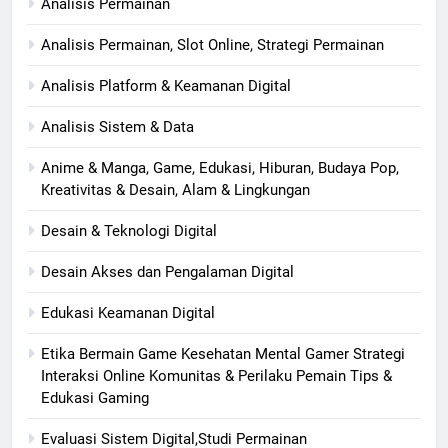
Analisis Permainan
Analisis Permainan, Slot Online, Strategi Permainan
Analisis Platform & Keamanan Digital
Analisis Sistem & Data
Anime & Manga, Game, Edukasi, Hiburan, Budaya Pop,
Kreativitas & Desain, Alam & Lingkungan
Desain & Teknologi Digital
Desain Akses dan Pengalaman Digital
Edukasi Keamanan Digital
Etika Bermain Game Kesehatan Mental Gamer Strategi
Interaksi Online Komunitas & Perilaku Pemain Tips &
Edukasi Gaming
Evaluasi Sistem Digital,Studi Permainan