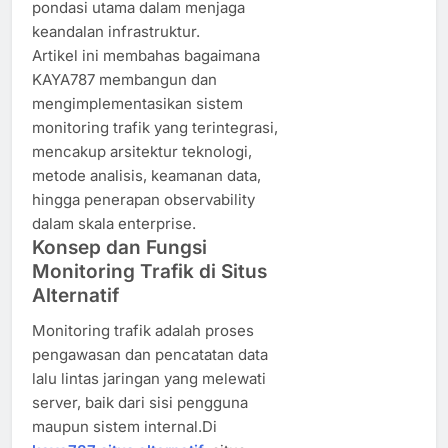
pondasi utama dalam menjaga
keandalan infrastruktur.
Artikel ini membahas bagaimana
KAYA787 membangun dan
mengimplementasikan sistem
monitoring trafik yang terintegrasi,
mencakup arsitektur teknologi,
metode analisis, keamanan data,
hingga penerapan observability
dalam skala enterprise.
Konsep dan Fungsi
Monitoring Trafik di Situs
Alternatif
Monitoring trafik adalah proses
pengawasan dan pencatatan data
lalu lintas jaringan yang melewati
server, baik dari sisi pengguna
maupun sistem internal.Di