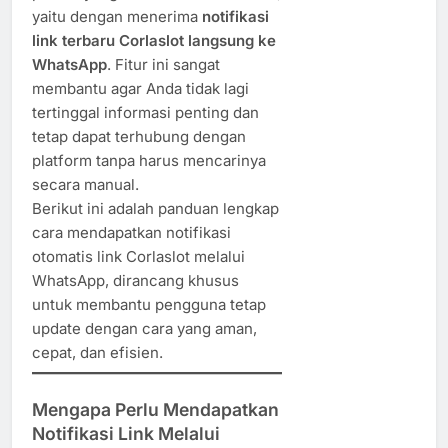
yaitu dengan menerima
notifikasi
link terbaru Corlaslot langsung ke
WhatsApp
. Fitur ini sangat
membantu agar Anda tidak lagi
tertinggal informasi penting dan
tetap dapat terhubung dengan
platform tanpa harus mencarinya
secara manual.
Berikut ini adalah panduan lengkap
cara mendapatkan notifikasi
otomatis link Corlaslot melalui
WhatsApp, dirancang khusus
untuk membantu pengguna tetap
update dengan cara yang aman,
cepat, dan efisien.
Mengapa Perlu Mendapatkan
Notifikasi Link Melalui