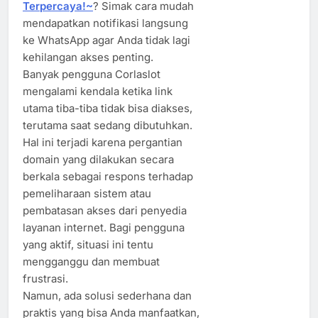
Terpercaya!~
? Simak cara mudah
mendapatkan notifikasi langsung
ke WhatsApp agar Anda tidak lagi
kehilangan akses penting.
Banyak pengguna Corlaslot
mengalami kendala ketika link
utama tiba-tiba tidak bisa diakses,
terutama saat sedang dibutuhkan.
Hal ini terjadi karena pergantian
domain yang dilakukan secara
berkala sebagai respons terhadap
pemeliharaan sistem atau
pembatasan akses dari penyedia
layanan internet. Bagi pengguna
yang aktif, situasi ini tentu
mengganggu dan membuat
frustrasi.
Namun, ada solusi sederhana dan
praktis yang bisa Anda manfaatkan,