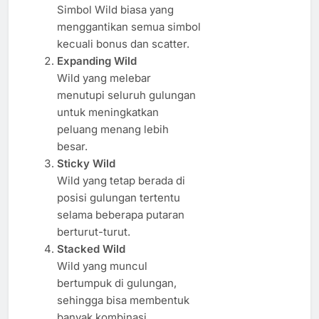
Simbol Wild biasa yang
menggantikan semua simbol
kecuali bonus dan scatter.
Expanding Wild
Wild yang melebar
menutupi seluruh gulungan
untuk meningkatkan
peluang menang lebih
besar.
Sticky Wild
Wild yang tetap berada di
posisi gulungan tertentu
selama beberapa putaran
berturut-turut.
Stacked Wild
Wild yang muncul
bertumpuk di gulungan,
sehingga bisa membentuk
banyak kombinasi