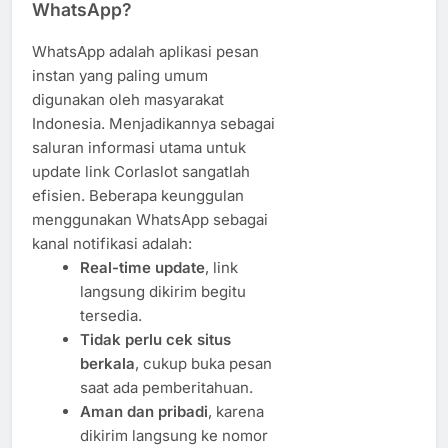
WhatsApp?
WhatsApp adalah aplikasi pesan
instan yang paling umum
digunakan oleh masyarakat
Indonesia. Menjadikannya sebagai
saluran informasi utama untuk
update link Corlaslot sangatlah
efisien. Beberapa keunggulan
menggunakan WhatsApp sebagai
kanal notifikasi adalah:
Real-time update
, link
langsung dikirim begitu
tersedia.
Tidak perlu cek situs
berkala
, cukup buka pesan
saat ada pemberitahuan.
Aman dan pribadi
, karena
dikirim langsung ke nomor