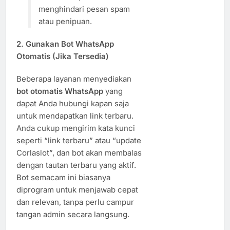
menghindari pesan spam
atau penipuan.
2.
Gunakan Bot WhatsApp
Otomatis (Jika Tersedia)
Beberapa layanan menyediakan
bot otomatis WhatsApp
yang
dapat Anda hubungi kapan saja
untuk mendapatkan link terbaru.
Anda cukup mengirim kata kunci
seperti “link terbaru” atau “update
Corlaslot”, dan bot akan membalas
dengan tautan terbaru yang aktif.
Bot semacam ini biasanya
diprogram untuk menjawab cepat
dan relevan, tanpa perlu campur
tangan admin secara langsung.