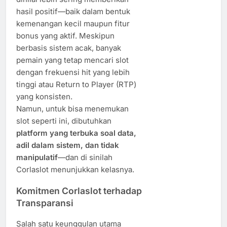
hasil positif—baik dalam bentuk
kemenangan kecil maupun fitur
bonus yang aktif. Meskipun
berbasis sistem acak, banyak
pemain yang tetap mencari slot
dengan frekuensi hit yang lebih
tinggi atau Return to Player (RTP)
yang konsisten.
Namun, untuk bisa menemukan
slot seperti ini, dibutuhkan
platform yang terbuka soal data,
adil dalam sistem, dan tidak
manipulatif
—dan di sinilah
Corlaslot menunjukkan kelasnya.
Komitmen Corlaslot terhadap
Transparansi
Salah satu keunggulan utama