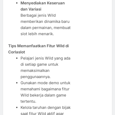
Menyediakan Keseruan
dan Variasi
Berbagai jenis Wild
memberikan dinamika baru
dalam permainan, membuat
slot lebih menarik.
Tips Memanfaatkan Fitur Wild di
Corlaslot
Pelajari jenis Wild yang ada
di setiap game untuk
memaksimalkan
penggunaannya.
Gunakan mode demo untuk
memahami bagaimana fitur
Wild bekerja dalam game
tertentu.
Kelola taruhan dengan bijak
saat fitur Wild aktif agar