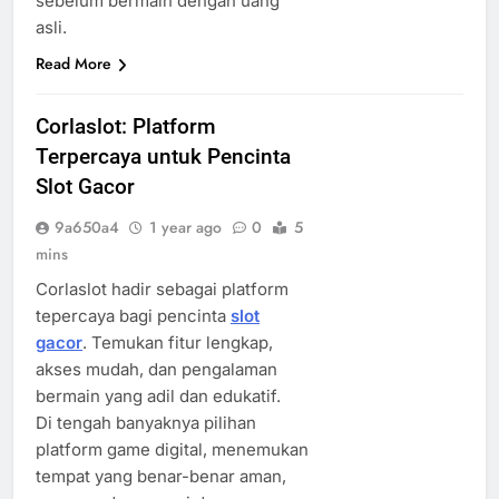
sebelum bermain dengan uang
asli.
Read More
Corlaslot: Platform
Terpercaya untuk Pencinta
Slot Gacor
9a650a4
1 year ago
0
5
mins
Corlaslot hadir sebagai platform
tepercaya bagi pencinta
slot
gacor
. Temukan fitur lengkap,
akses mudah, dan pengalaman
bermain yang adil dan edukatif.
Di tengah banyaknya pilihan
platform game digital, menemukan
tempat yang benar-benar aman,