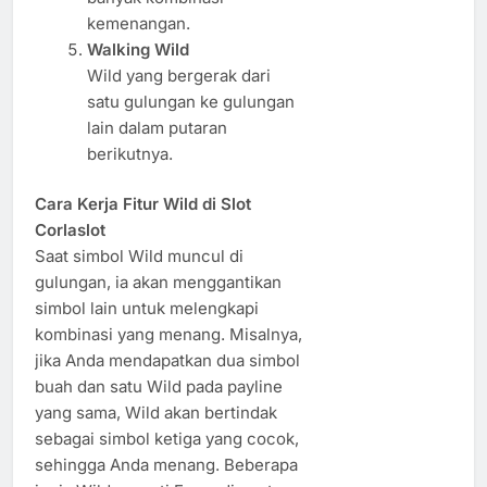
kemenangan.
Walking Wild
Wild yang bergerak dari
satu gulungan ke gulungan
lain dalam putaran
berikutnya.
Cara Kerja Fitur Wild di Slot
Corlaslot
Saat simbol Wild muncul di
gulungan, ia akan menggantikan
simbol lain untuk melengkapi
kombinasi yang menang. Misalnya,
jika Anda mendapatkan dua simbol
buah dan satu Wild pada payline
yang sama, Wild akan bertindak
sebagai simbol ketiga yang cocok,
sehingga Anda menang. Beberapa