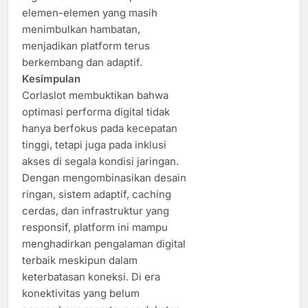
elemen-elemen yang masih
menimbulkan hambatan,
menjadikan platform terus
berkembang dan adaptif.
Kesimpulan
Corlaslot membuktikan bahwa
optimasi performa digital tidak
hanya berfokus pada kecepatan
tinggi, tetapi juga pada inklusi
akses di segala kondisi jaringan.
Dengan mengombinasikan desain
ringan, sistem adaptif, caching
cerdas, dan infrastruktur yang
responsif, platform ini mampu
menghadirkan pengalaman digital
terbaik meskipun dalam
keterbatasan koneksi. Di era
konektivitas yang belum