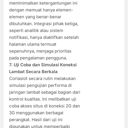
meminimalkan ketergantungan ini
dengan memuat hanya elemen-
elemen yang benar-benar
dibutuhkan. Integrasi pihak ketiga,
seperti analitik atau sistem
notifikasi, hanya diaktifkan setelah
halaman utama termuat
sepenuhnya, menjaga prioritas
pada pengalaman pengguna.
7. Uji Coba dan Simulasi Koneksi
Lambat Secara Berkala
Corlaslot secara rutin melakukan
simulasi pengujian performa di
jaringan lambat sebagai bagian dari
kontrol kualitas. Ini melibatkan uji
coba akses situs di koneksi 2G dan
3G menggunakan berbagai
perangkat. Hasil dari uji ini
digunakan untuk memperbaiki