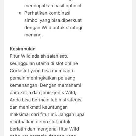
mendapatkan hasil optimal.
Perhatikan kombinasi
simbol yang bisa diperkuat
dengan Wild untuk strategi
menang.
Kesimpulan
Fitur Wild adalah salah satu
keunggulan utama di slot online
Corlaslot yang bisa membantu
pemain meningkatkan peluang
kemenangan. Dengan memahami
cara kerja dan jenis-jenis Wild,
Anda bisa bermain lebih strategis
dan menikmati keuntungan
maksimal dari fitur ini. Jangan lupa
manfaatkan demo slot untuk
berlatih dan mengenal fitur Wild