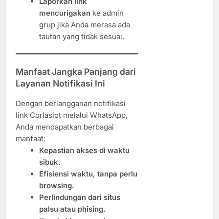
Laporkan link
mencurigakan
ke admin
grup jika Anda merasa ada
tautan yang tidak sesuai.
Manfaat Jangka Panjang dari
Layanan Notifikasi Ini
Dengan berlangganan notifikasi
link Corlaslot melalui WhatsApp,
Anda mendapatkan berbagai
manfaat:
Kepastian akses di waktu
sibuk.
Efisiensi waktu, tanpa perlu
browsing.
Perlindungan dari situs
palsu atau phising.