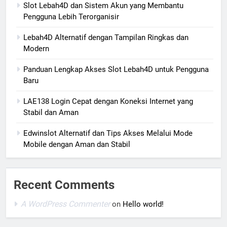
Slot Lebah4D dan Sistem Akun yang Membantu
Pengguna Lebih Terorganisir
Lebah4D Alternatif dengan Tampilan Ringkas dan
Modern
Panduan Lengkap Akses Slot Lebah4D untuk Pengguna
Baru
LAE138 Login Cepat dengan Koneksi Internet yang
Stabil dan Aman
Edwinslot Alternatif dan Tips Akses Melalui Mode
Mobile dengan Aman dan Stabil
Recent Comments
A WordPress Commenter
on
Hello world!