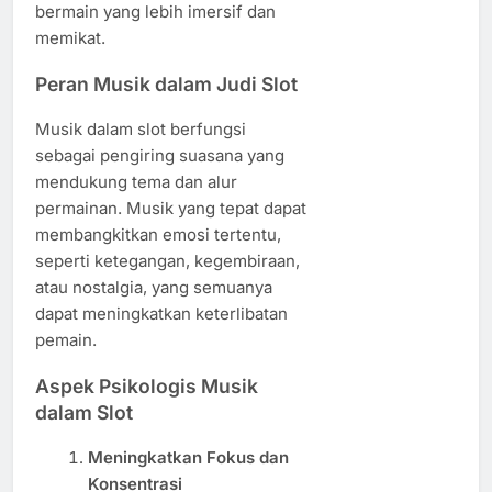
bermain yang lebih imersif dan
memikat.
Peran Musik dalam Judi Slot
Musik dalam slot berfungsi
sebagai pengiring suasana yang
mendukung tema dan alur
permainan. Musik yang tepat dapat
membangkitkan emosi tertentu,
seperti ketegangan, kegembiraan,
atau nostalgia, yang semuanya
dapat meningkatkan keterlibatan
pemain.
Aspek Psikologis Musik
dalam Slot
Meningkatkan Fokus dan
Konsentrasi