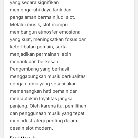
yang secara signifikan
memengaruhi daya tarik dan
pengalaman bermain judi slot.
Melalui musik, slot mampu
membangun atmosfer emosional
yang kuat, meningkatkan fokus dan
keterlibatan pemain, serta
menjadikan permainan lebih
menarik dan berkesan.
Pengembang yang berhasil
menggabungkan musik berkualitas
dengan tema yang sesuai akan
memenangkan hati pemain dan
menciptakan loyalitas jangka
panjang. Oleh karena itu, pemilihan
dan penggunaan musik yang tepat
menjadi strategi penting dalam
desain slot modern.
Read More