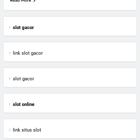
slot gacor
link slot gacor
slot gacor
slot online
link situs slot