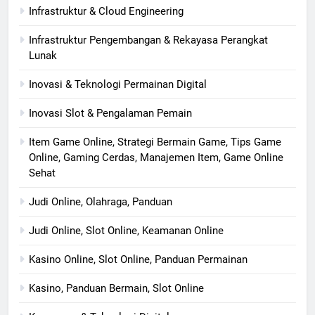
Infrastruktur & Cloud Engineering
Infrastruktur Pengembangan & Rekayasa Perangkat
Lunak
Inovasi & Teknologi Permainan Digital
Inovasi Slot & Pengalaman Pemain
Item Game Online, Strategi Bermain Game, Tips Game
Online, Gaming Cerdas, Manajemen Item, Game Online
Sehat
Judi Online, Olahraga, Panduan
Judi Online, Slot Online, Keamanan Online
Kasino Online, Slot Online, Panduan Permainan
Kasino, Panduan Bermain, Slot Online