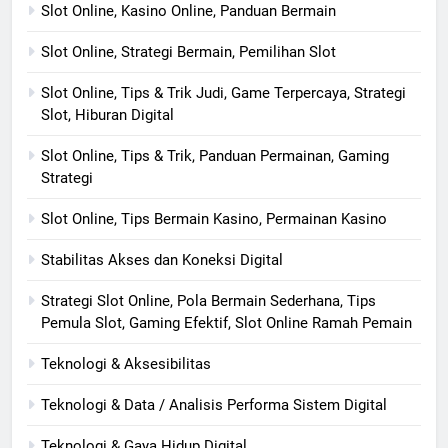
Slot Online, Kasino Online, Panduan Bermain
Slot Online, Strategi Bermain, Pemilihan Slot
Slot Online, Tips & Trik Judi, Game Terpercaya, Strategi
Slot, Hiburan Digital
Slot Online, Tips & Trik, Panduan Permainan, Gaming
Strategi
Slot Online, Tips Bermain Kasino, Permainan Kasino
Stabilitas Akses dan Koneksi Digital
Strategi Slot Online, Pola Bermain Sederhana, Tips
Pemula Slot, Gaming Efektif, Slot Online Ramah Pemain
Teknologi & Aksesibilitas
Teknologi & Data / Analisis Performa Sistem Digital
Teknologi & Gaya Hidup Digital