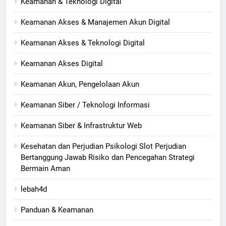
Keamanan & Teknologi Digital
Keamanan Akses & Manajemen Akun Digital
Keamanan Akses & Teknologi Digital
Keamanan Akses Digital
Keamanan Akun, Pengelolaan Akun
Keamanan Siber / Teknologi Informasi
Keamanan Siber & Infrastruktur Web
Kesehatan dan Perjudian Psikologi Slot Perjudian
Bertanggung Jawab Risiko dan Pencegahan Strategi
Bermain Aman
lebah4d
Panduan & Keamanan