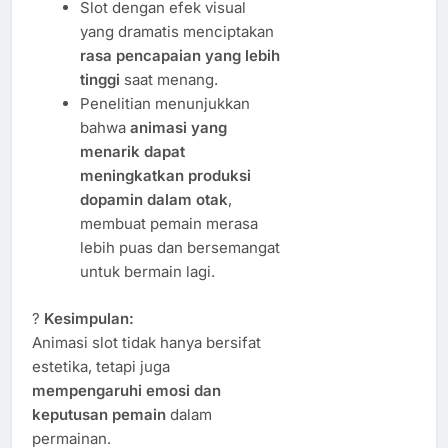
Slot dengan efek visual
yang dramatis menciptakan
rasa pencapaian yang lebih
tinggi
saat menang.
Penelitian menunjukkan
bahwa
animasi yang
menarik dapat
meningkatkan produksi
dopamin dalam otak
,
membuat pemain merasa
lebih puas dan bersemangat
untuk bermain lagi.
?
Kesimpulan:
Animasi slot tidak hanya bersifat
estetika, tetapi juga
mempengaruhi emosi dan
keputusan pemain
dalam
permainan.