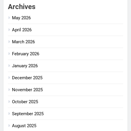
Archives
May 2026
April 2026
March 2026
February 2026
January 2026
December 2025
November 2025
October 2025
September 2025
August 2025