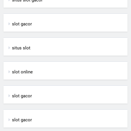
situs slot gacor
slot gacor
situs slot
slot online
slot gacor
slot gacor