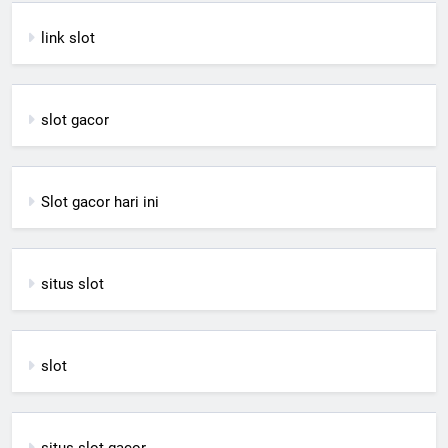
link slot
slot gacor
Slot gacor hari ini
situs slot
slot