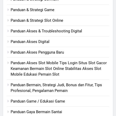
Panduan & Strategi Game
Panduan & Strategi Slot Online
Panduan Akses & Troubleshooting Digital
Panduan Akses Digital
Panduan Akses Pengguna Baru
Panduan Akses Slot Mobile Tips Login Situs Slot Gacor
Keamanan Bermain Slot Online Stabilitas Akses Slot
Mobile Edukasi Pemain Slot
Panduan Bermain, Strategi Judi, Bonus dan Fitur, Tips
Profesional, Pengalaman Pemain
Panduan Game / Edukasi Game
Panduan Gaya Bermain Santai