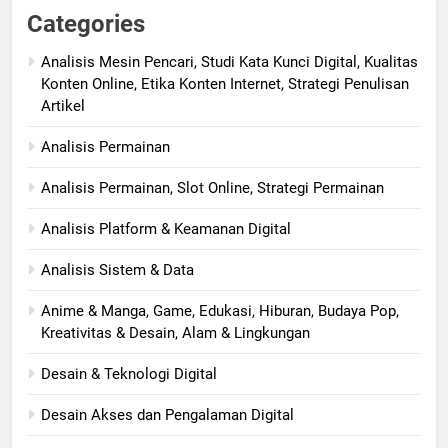
Categories
Analisis Mesin Pencari, Studi Kata Kunci Digital, Kualitas
Konten Online, Etika Konten Internet, Strategi Penulisan
Artikel
Analisis Permainan
Analisis Permainan, Slot Online, Strategi Permainan
Analisis Platform & Keamanan Digital
Analisis Sistem & Data
Anime & Manga, Game, Edukasi, Hiburan, Budaya Pop,
Kreativitas & Desain, Alam & Lingkungan
Desain & Teknologi Digital
Desain Akses dan Pengalaman Digital