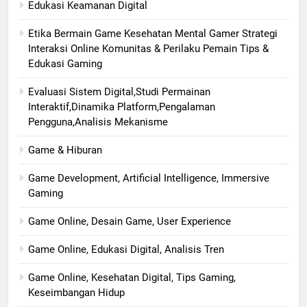
Edukasi Keamanan Digital
Etika Bermain Game Kesehatan Mental Gamer Strategi
Interaksi Online Komunitas & Perilaku Pemain Tips &
Edukasi Gaming
Evaluasi Sistem Digital,Studi Permainan
Interaktif,Dinamika Platform,Pengalaman
Pengguna,Analisis Mekanisme
Game & Hiburan
Game Development, Artificial Intelligence, Immersive
Gaming
Game Online, Desain Game, User Experience
Game Online, Edukasi Digital, Analisis Tren
Game Online, Kesehatan Digital, Tips Gaming,
Keseimbangan Hidup