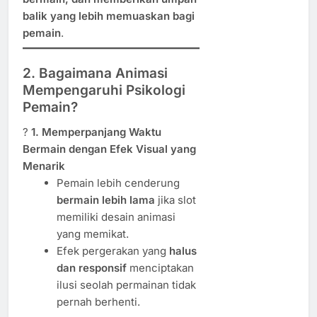
balik yang lebih memuaskan bagi
pemain
.
2. Bagaimana Animasi
Mempengaruhi Psikologi
Pemain?
?
1. Memperpanjang Waktu
Bermain dengan Efek Visual yang
Menarik
Pemain lebih cenderung
bermain lebih lama
jika slot
memiliki desain animasi
yang memikat.
Efek pergerakan yang
halus
dan responsif
menciptakan
ilusi seolah permainan tidak
pernah berhenti.