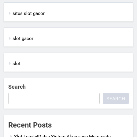
situs slot gacor
slot gacor
slot
Search
SEARCH
Recent Posts
Slot Lebah4D dan Sistem Akun yang Membantu