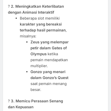
?
2. Meningkatkan Keterlibatan
dengan Animasi Interaktif
Beberapa slot memiliki
karakter yang bereaksi
terhadap hasil permainan
,
misalnya:
Zeus yang melempar
petir dalam Gates of
Olympus
ketika
pemain mendapatkan
multiplier.
Gonzo yang menari
dalam Gonzo’s Quest
saat pemain menang
besar.
?
3. Memicu Perasaan Senang
dan Kepuasan