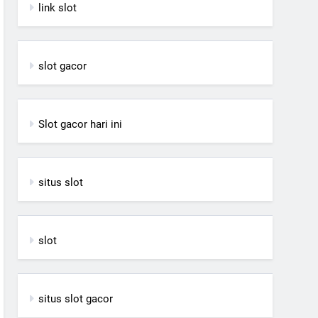
link slot
slot gacor
Slot gacor hari ini
situs slot
slot
situs slot gacor