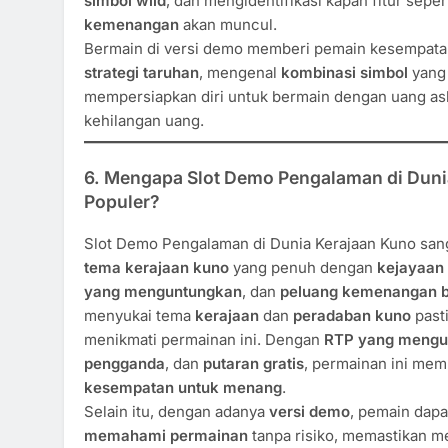
simbol wild
, dan mengidentifikasi kapan fitur seper
kemenangan
akan muncul.
Bermain di versi demo memberi pemain kesempat
strategi taruhan
, mengenal
kombinasi simbol
yang
mempersiapkan diri untuk bermain dengan uang asli
kehilangan uang.
6. Mengapa Slot Demo Pengalaman di Duni
Populer?
Slot Demo Pengalaman di Dunia Kerajaan Kuno san
tema kerajaan kuno
yang penuh dengan
kejayaan 
yang menguntungkan
, dan
peluang kemenangan 
menyukai tema
kerajaan
dan
peradaban kuno
past
menikmati permainan ini. Dengan
RTP yang mengu
pengganda
, dan
putaran gratis
, permainan ini mem
kesempatan untuk menang
.
Selain itu, dengan adanya
versi demo
, pemain dapa
memahami permainan
tanpa risiko, memastikan m