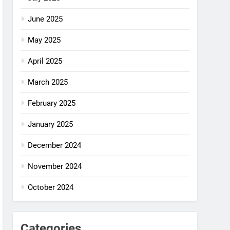
June 2025
May 2025
April 2025
March 2025
February 2025
January 2025
December 2024
November 2024
October 2024
Categories