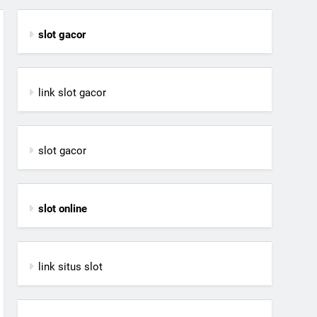
slot gacor
link slot gacor
slot gacor
slot online
link situs slot