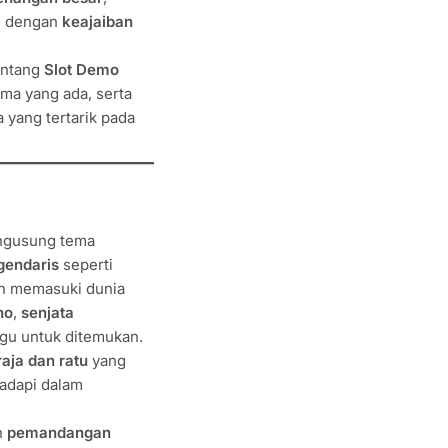
h dengan
keajaiban
tentang
Slot Demo
tama yang ada, serta
 yang tertarik pada
engusung tema
gendaris
seperti
an memasuki dunia
no
,
senjata
u untuk ditemukan.
raja dan ratu
yang
adapi dalam
n
pemandangan