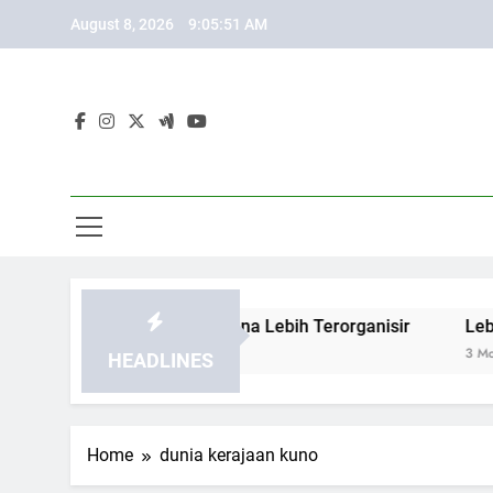
Skip
August 8, 2026
9:05:52 AM
to
content
Tas
Dapatkan 
Membantu Pengguna Lebih Terorganisir
Lebah4D Altern
3 Months Ago
HEADLINES
Home
dunia kerajaan kuno