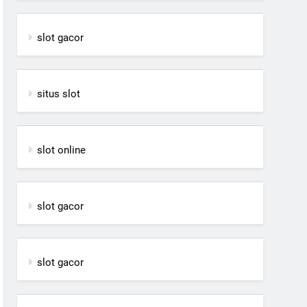
slot gacor
situs slot
slot online
slot gacor
slot gacor