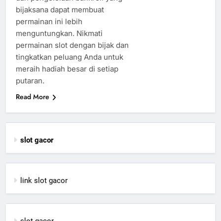
bijaksana dapat membuat
permainan ini lebih
menguntungkan. Nikmati
permainan slot dengan bijak dan
tingkatkan peluang Anda untuk
meraih hadiah besar di setiap
putaran.
Read More
slot gacor
link slot gacor