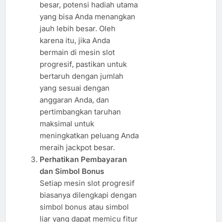
besar, potensi hadiah utama
yang bisa Anda menangkan
jauh lebih besar. Oleh
karena itu, jika Anda
bermain di mesin slot
progresif, pastikan untuk
bertaruh dengan jumlah
yang sesuai dengan
anggaran Anda, dan
pertimbangkan taruhan
maksimal untuk
meningkatkan peluang Anda
meraih jackpot besar.
Perhatikan Pembayaran
dan Simbol Bonus
Setiap mesin slot progresif
biasanya dilengkapi dengan
simbol bonus atau simbol
liar yang dapat memicu fitur