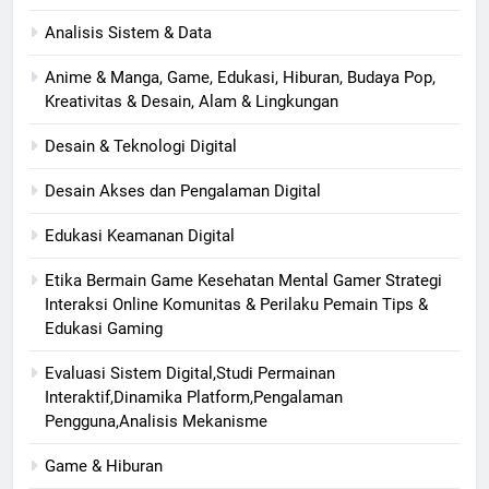
Analisis Sistem & Data
Anime & Manga, Game, Edukasi, Hiburan, Budaya Pop,
Kreativitas & Desain, Alam & Lingkungan
Desain & Teknologi Digital
Desain Akses dan Pengalaman Digital
Edukasi Keamanan Digital
Etika Bermain Game Kesehatan Mental Gamer Strategi
Interaksi Online Komunitas & Perilaku Pemain Tips &
Edukasi Gaming
Evaluasi Sistem Digital,Studi Permainan
Interaktif,Dinamika Platform,Pengalaman
Pengguna,Analisis Mekanisme
Game & Hiburan