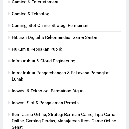
Gaming & Entertainment
Gaming & Teknologi
Gaming, Slot Online, Strategi Permainan
Hiburan Digital & Rekomendasi Game Santai
Hukum & Kebijakan Publik
Infrastruktur & Cloud Engineering
Infrastruktur Pengembangan & Rekayasa Perangkat
Lunak
Inovasi & Teknologi Permainan Digital
Inovasi Slot & Pengalaman Pemain
Item Game Online, Strategi Bermain Game, Tips Game
Online, Gaming Cerdas, Manajemen Item, Game Online
Sehat