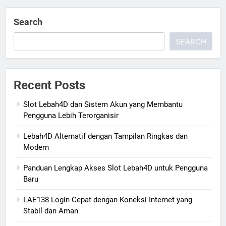
Search
SEARCH
Recent Posts
Slot Lebah4D dan Sistem Akun yang Membantu
Pengguna Lebih Terorganisir
Lebah4D Alternatif dengan Tampilan Ringkas dan
Modern
Panduan Lengkap Akses Slot Lebah4D untuk Pengguna
Baru
LAE138 Login Cepat dengan Koneksi Internet yang
Stabil dan Aman