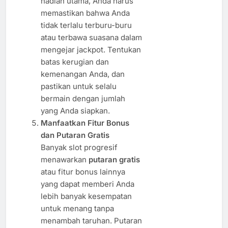
hadiah utama, Anda harus
memastikan bahwa Anda
tidak terlalu terburu-buru
atau terbawa suasana dalam
mengejar jackpot. Tentukan
batas kerugian dan
kemenangan Anda, dan
pastikan untuk selalu
bermain dengan jumlah
yang Anda siapkan.
Manfaatkan Fitur Bonus
dan Putaran Gratis
Banyak slot progresif
menawarkan
putaran gratis
atau fitur bonus lainnya
yang dapat memberi Anda
lebih banyak kesempatan
untuk menang tanpa
menambah taruhan. Putaran