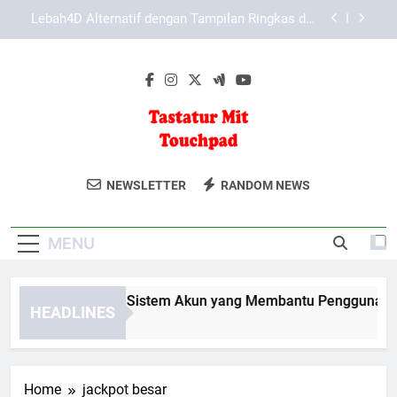
Skip
Panduan Lengkap Akses Slot Lebah4D untuk
to
Pengguna Baru
content
LAE138 Login Cepat dengan Koneksi Internet
yang Stabil dan Aman
Slot Lebah4D dan Sistem Akun yang Membantu
Pengguna Lebih Terorganisir
Lebah4D Alternatif dengan Tampilan Ringkas dan
Modern
Tastatur Mit
Dapatkan Keyboard Dengan Touchpad
Panduan Lengkap Akses Slot Lebah4D untuk
NEWSLETTER
RANDOM NEWS
Pengguna Baru
Touchpad
Yang Praktis Dari Tastatur Mit
LAE138 Login Cepat dengan Koneksi Internet
Touchpad. Solusi Ergonomis Untuk
yang Stabil dan Aman
MENU
Kenyamanan Anda.
ot Lebah4D dan Sistem Akun yang Membantu Pengguna Lebih 
HEADLINES
Months Ago
Home
jackpot besar