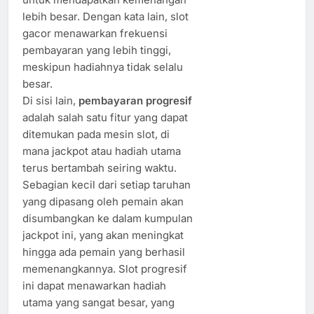
lebih besar. Dengan kata lain, slot
gacor menawarkan frekuensi
pembayaran yang lebih tinggi,
meskipun hadiahnya tidak selalu
besar.
Di sisi lain,
pembayaran progresif
adalah salah satu fitur yang dapat
ditemukan pada mesin slot, di
mana jackpot atau hadiah utama
terus bertambah seiring waktu.
Sebagian kecil dari setiap taruhan
yang dipasang oleh pemain akan
disumbangkan ke dalam kumpulan
jackpot ini, yang akan meningkat
hingga ada pemain yang berhasil
memenangkannya. Slot progresif
ini dapat menawarkan hadiah
utama yang sangat besar, yang