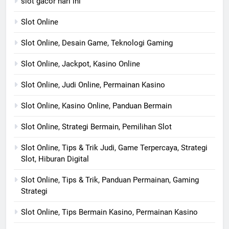
slot gacor hari ini
Slot Online
Slot Online, Desain Game, Teknologi Gaming
Slot Online, Jackpot, Kasino Online
Slot Online, Judi Online, Permainan Kasino
Slot Online, Kasino Online, Panduan Bermain
Slot Online, Strategi Bermain, Pemilihan Slot
Slot Online, Tips & Trik Judi, Game Terpercaya, Strategi
Slot, Hiburan Digital
Slot Online, Tips & Trik, Panduan Permainan, Gaming
Strategi
Slot Online, Tips Bermain Kasino, Permainan Kasino