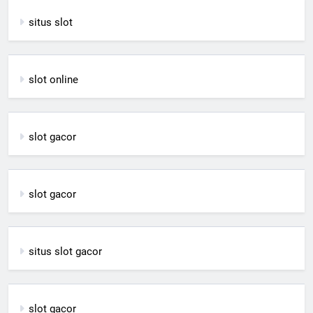
situs slot
slot online
slot gacor
slot gacor
situs slot gacor
slot gacor