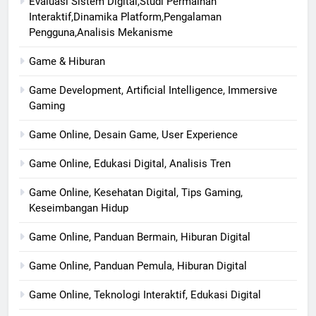
Evaluasi Sistem Digital,Studi Permainan
Interaktif,Dinamika Platform,Pengalaman
Pengguna,Analisis Mekanisme
Game & Hiburan
Game Development, Artificial Intelligence, Immersive
Gaming
Game Online, Desain Game, User Experience
Game Online, Edukasi Digital, Analisis Tren
Game Online, Kesehatan Digital, Tips Gaming,
Keseimbangan Hidup
Game Online, Panduan Bermain, Hiburan Digital
Game Online, Panduan Pemula, Hiburan Digital
Game Online, Teknologi Interaktif, Edukasi Digital