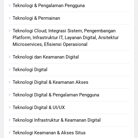
Teknologi & Pengalaman Pengguna
Teknologi & Permainan
Teknologi Cloud, Integrasi Sistem, Pengembangan
Platform, Infrastruktur IT, Layanan Digital, Arsitektur
Microservices, Efisiensi Operasional
Teknologi dan Keamanan Digital
Teknologi Digital
Teknologi Digital & Keamanan Akses
Teknologi Digital & Pengalaman Pengguna
Teknologi Digital & UI/UX
Teknologi Infrastruktur & Keamanan Digital
Teknologi Keamanan & Akses Situs