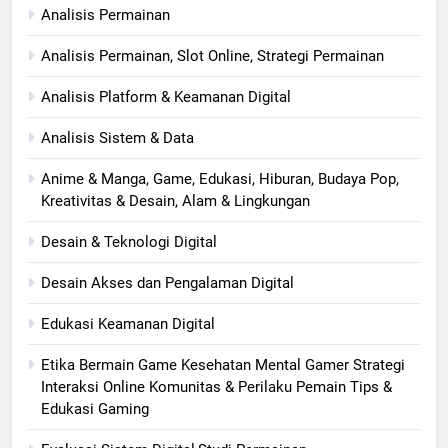
Analisis Permainan
Analisis Permainan, Slot Online, Strategi Permainan
Analisis Platform & Keamanan Digital
Analisis Sistem & Data
Anime & Manga, Game, Edukasi, Hiburan, Budaya Pop,
Kreativitas & Desain, Alam & Lingkungan
Desain & Teknologi Digital
Desain Akses dan Pengalaman Digital
Edukasi Keamanan Digital
Etika Bermain Game Kesehatan Mental Gamer Strategi
Interaksi Online Komunitas & Perilaku Pemain Tips &
Edukasi Gaming