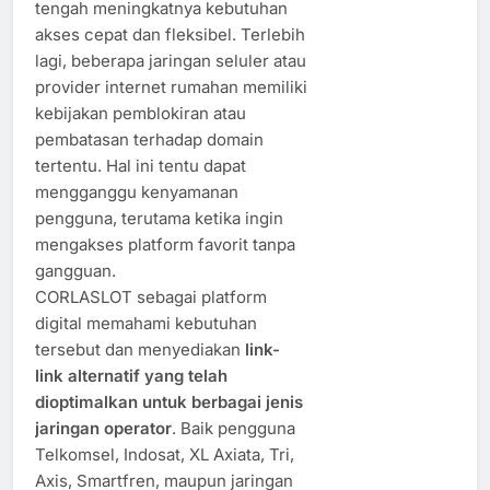
tengah meningkatnya kebutuhan
akses cepat dan fleksibel. Terlebih
lagi, beberapa jaringan seluler atau
provider internet rumahan memiliki
kebijakan pemblokiran atau
pembatasan terhadap domain
tertentu. Hal ini tentu dapat
mengganggu kenyamanan
pengguna, terutama ketika ingin
mengakses platform favorit tanpa
gangguan.
CORLASLOT sebagai platform
digital memahami kebutuhan
tersebut dan menyediakan
link-
link alternatif yang telah
dioptimalkan untuk berbagai jenis
jaringan operator
. Baik pengguna
Telkomsel, Indosat, XL Axiata, Tri,
Axis, Smartfren, maupun jaringan