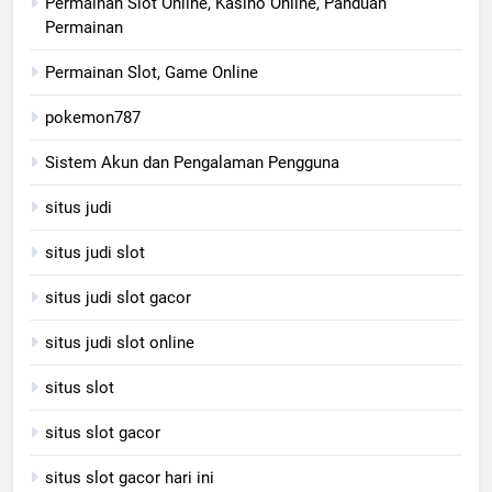
Permainan Slot Online, Kasino Online, Panduan
Permainan
Permainan Slot, Game Online
pokemon787
Sistem Akun dan Pengalaman Pengguna
situs judi
situs judi slot
situs judi slot gacor
situs judi slot online
situs slot
situs slot gacor
situs slot gacor hari ini