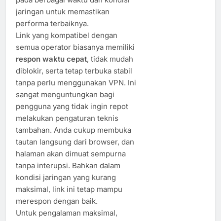
jaringan untuk memastikan
performa terbaiknya.
Link yang kompatibel dengan
semua operator biasanya memiliki
respon waktu cepat
, tidak mudah
diblokir, serta tetap terbuka stabil
tanpa perlu menggunakan VPN. Ini
sangat menguntungkan bagi
pengguna yang tidak ingin repot
melakukan pengaturan teknis
tambahan. Anda cukup membuka
tautan langsung dari browser, dan
halaman akan dimuat sempurna
tanpa interupsi. Bahkan dalam
kondisi jaringan yang kurang
maksimal, link ini tetap mampu
merespon dengan baik.
Untuk pengalaman maksimal,