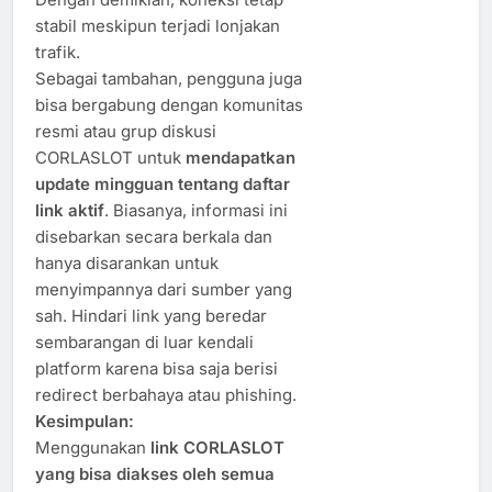
stabil meskipun terjadi lonjakan
trafik.
Sebagai tambahan, pengguna juga
bisa bergabung dengan komunitas
resmi atau grup diskusi
CORLASLOT untuk
mendapatkan
update mingguan tentang daftar
link aktif
. Biasanya, informasi ini
disebarkan secara berkala dan
hanya disarankan untuk
menyimpannya dari sumber yang
sah. Hindari link yang beredar
sembarangan di luar kendali
platform karena bisa saja berisi
redirect berbahaya atau phishing.
Kesimpulan:
Menggunakan
link CORLASLOT
yang bisa diakses oleh semua