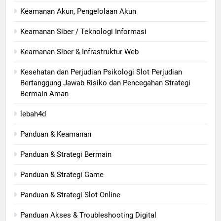
Keamanan Akun, Pengelolaan Akun
Keamanan Siber / Teknologi Informasi
Keamanan Siber & Infrastruktur Web
Kesehatan dan Perjudian Psikologi Slot Perjudian
Bertanggung Jawab Risiko dan Pencegahan Strategi
Bermain Aman
lebah4d
Panduan & Keamanan
Panduan & Strategi Bermain
Panduan & Strategi Game
Panduan & Strategi Slot Online
Panduan Akses & Troubleshooting Digital