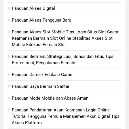
Panduan Akses Digital
Panduan Akses Pengguna Baru
Panduan Akses Slot Mobile Tips Login Situs Slot Gacor
Keamanan Bermain Slot Online Stabilitas Akses Slot
Mobile Edukasi Pemain Slot
Panduan Bermain, Strategi Judi, Bonus dan Fitur, Tips
Profesional, Pengalaman Pemain
Panduan Game / Edukasi Game
Panduan Gaya Bermain Santai
Panduan Mode Mobile dan Akses Aman
Panduan Pendaftaran Akun Keamanan Login Online
Tutorial Pengguna Pemula Manajemen Akun Digital Tips
Akses Platform