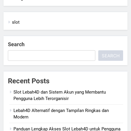
slot
Search
SEARCH
Recent Posts
Slot Lebah4D dan Sistem Akun yang Membantu
Pengguna Lebih Terorganisir
Lebah4D Alternatif dengan Tampilan Ringkas dan
Modern
Panduan Lengkap Akses Slot Lebah4D untuk Pengguna