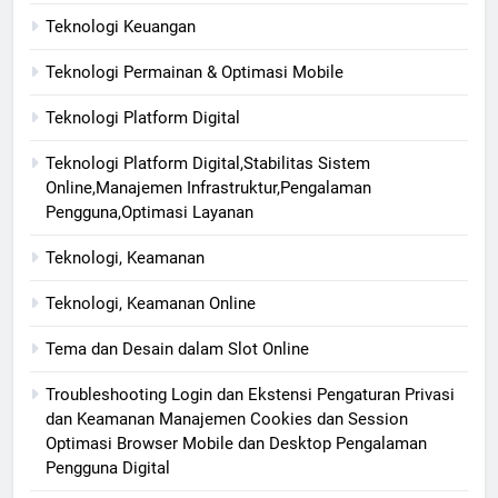
Teknologi Keuangan
Teknologi Permainan & Optimasi Mobile
Teknologi Platform Digital
Teknologi Platform Digital,Stabilitas Sistem
Online,Manajemen Infrastruktur,Pengalaman
Pengguna,Optimasi Layanan
Teknologi, Keamanan
Teknologi, Keamanan Online
Tema dan Desain dalam Slot Online
Troubleshooting Login dan Ekstensi Pengaturan Privasi
dan Keamanan Manajemen Cookies dan Session
Optimasi Browser Mobile dan Desktop Pengalaman
Pengguna Digital