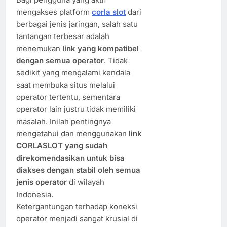
mengakses platform
corla slot
dari
berbagai jenis jaringan, salah satu
tantangan terbesar adalah
menemukan
link yang kompatibel
dengan semua operator
. Tidak
sedikit yang mengalami kendala
saat membuka situs melalui
operator tertentu, sementara
operator lain justru tidak memiliki
masalah. Inilah pentingnya
mengetahui dan menggunakan
link
CORLASLOT yang sudah
direkomendasikan untuk bisa
diakses dengan stabil oleh semua
jenis operator
di wilayah
Indonesia.
Ketergantungan terhadap koneksi
operator menjadi sangat krusial di