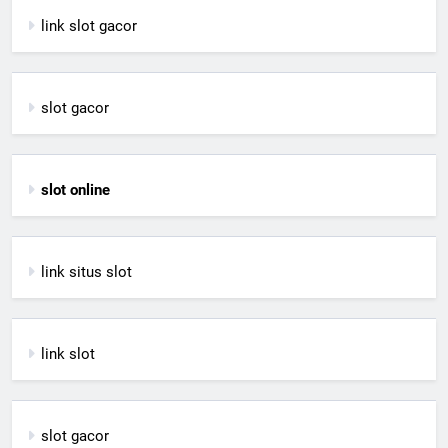
link slot gacor
slot gacor
slot online
link situs slot
link slot
slot gacor