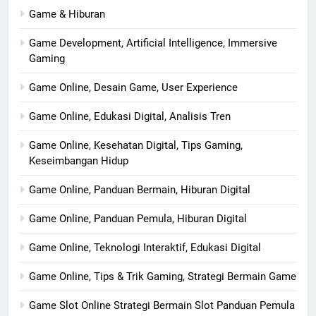
Game & Hiburan
Game Development, Artificial Intelligence, Immersive
Gaming
Game Online, Desain Game, User Experience
Game Online, Edukasi Digital, Analisis Tren
Game Online, Kesehatan Digital, Tips Gaming,
Keseimbangan Hidup
Game Online, Panduan Bermain, Hiburan Digital
Game Online, Panduan Pemula, Hiburan Digital
Game Online, Teknologi Interaktif, Edukasi Digital
Game Online, Tips & Trik Gaming, Strategi Bermain Game
Game Slot Online Strategi Bermain Slot Panduan Pemula