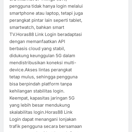
pengguna tidak hanya login melalui
smartphone atau laptop, tetapi juga
perangkat pintar lain seperti tablet,
smartwatch, bahkan smart
TV.Horas88 Link Login beradaptasi
dengan memanfaatkan API
berbasis cloud yang stabil,
didukung keunggulan 5G dalam
mendistribusikan koneksi multi-
device.Akses lintas perangkat
tetap mulus, sehingga pengguna
bisa berpindah platform tanpa
kehilangan stabilitas login.
Keempat, kapasitas jaringan 5G
yang lebih besar mendukung
skalabilitas login.Horas88 Link
Login dapat menangani lonjakan
trafik pengguna secara bersamaan