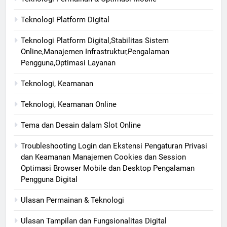
Teknologi Platform Digital
Teknologi Platform Digital,Stabilitas Sistem
Online,Manajemen Infrastruktur,Pengalaman
Pengguna,Optimasi Layanan
Teknologi, Keamanan
Teknologi, Keamanan Online
Tema dan Desain dalam Slot Online
Troubleshooting Login dan Ekstensi Pengaturan Privasi
dan Keamanan Manajemen Cookies dan Session
Optimasi Browser Mobile dan Desktop Pengalaman
Pengguna Digital
Ulasan Permainan & Teknologi
Ulasan Tampilan dan Fungsionalitas Digital