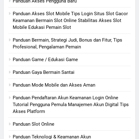
Panduan Akses Pengguna Baru
Panduan Akses Slot Mobile Tips Login Situs Slot Gacor
Keamanan Bermain Slot Online Stabilitas Akses Slot
Mobile Edukasi Pemain Slot
Panduan Bermain, Strategi Judi, Bonus dan Fitur, Tips
Profesional, Pengalaman Pemain
Panduan Game / Edukasi Game
Panduan Gaya Bermain Santai
Panduan Mode Mobile dan Akses Aman
Panduan Pendaftaran Akun Keamanan Login Online
Tutorial Pengguna Pemula Manajemen Akun Digital Tips
Akses Platform
Panduan Slot Online
Panduan Teknologi & Keamanan Akun