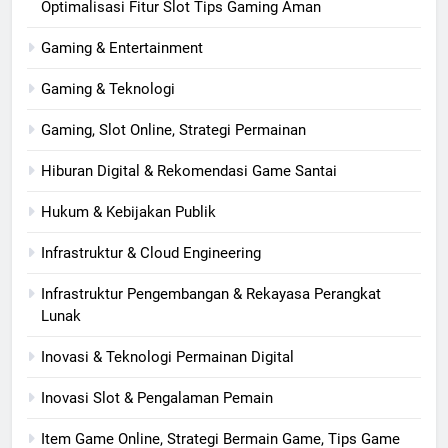
Optimalisasi Fitur Slot Tips Gaming Aman
Gaming & Entertainment
Gaming & Teknologi
Gaming, Slot Online, Strategi Permainan
Hiburan Digital & Rekomendasi Game Santai
Hukum & Kebijakan Publik
Infrastruktur & Cloud Engineering
Infrastruktur Pengembangan & Rekayasa Perangkat
Lunak
Inovasi & Teknologi Permainan Digital
Inovasi Slot & Pengalaman Pemain
Item Game Online, Strategi Bermain Game, Tips Game