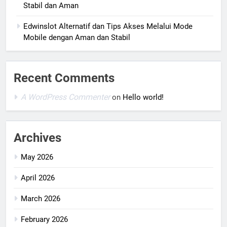
Stabil dan Aman
Edwinslot Alternatif dan Tips Akses Melalui Mode
Mobile dengan Aman dan Stabil
Recent Comments
A WordPress Commenter
on
Hello world!
Archives
May 2026
April 2026
March 2026
February 2026