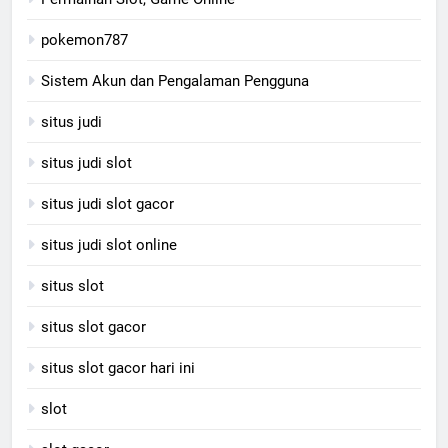
pokemon787
Sistem Akun dan Pengalaman Pengguna
situs judi
situs judi slot
situs judi slot gacor
situs judi slot online
situs slot
situs slot gacor
situs slot gacor hari ini
slot