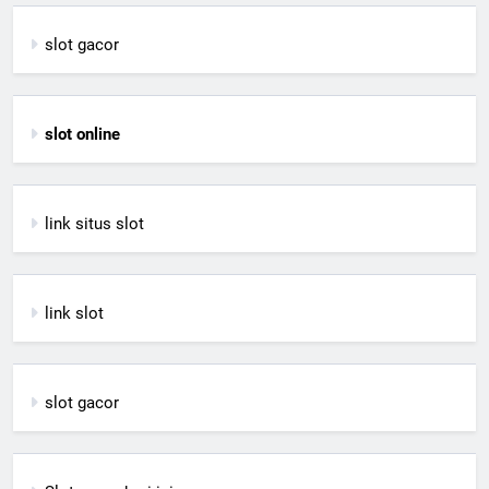
slot gacor
slot online
link situs slot
link slot
slot gacor