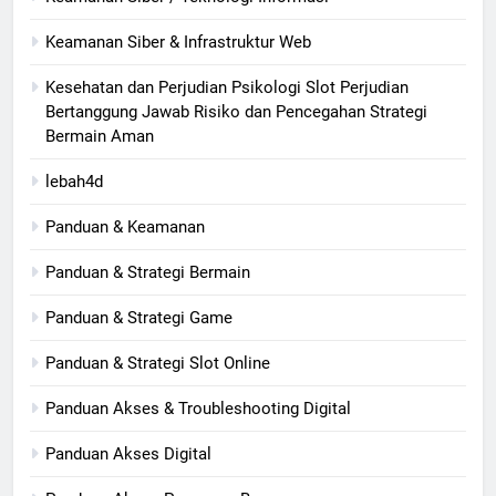
Keamanan Siber & Infrastruktur Web
Kesehatan dan Perjudian Psikologi Slot Perjudian
Bertanggung Jawab Risiko dan Pencegahan Strategi
Bermain Aman
lebah4d
Panduan & Keamanan
Panduan & Strategi Bermain
Panduan & Strategi Game
Panduan & Strategi Slot Online
Panduan Akses & Troubleshooting Digital
Panduan Akses Digital