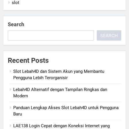
slot
Search
SEARCH
Recent Posts
Slot Lebah4D dan Sistem Akun yang Membantu
Pengguna Lebih Terorganisir
Lebah4D Alternatif dengan Tampilan Ringkas dan
Modern
Panduan Lengkap Akses Slot Lebah4D untuk Pengguna
Baru
LAE138 Login Cepat dengan Koneksi Internet yang