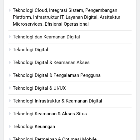
Teknologi Cloud, Integrasi Sistem, Pengembangan
Platform, Infrastruktur IT, Layanan Digital, Arsitektur
Microservices, Efisiensi Operasional
Teknologi dan Keamanan Digital
Teknologi Digital
Teknologi Digital & Keamanan Akses
Teknologi Digital & Pengalaman Pengguna
Teknologi Digital & UI/UX
Teknologi Infrastruktur & Keamanan Digital
Teknologi Keamanan & Akses Situs
Teknologi Keuangan
Teknologi Permainan & Optimasi Mobile