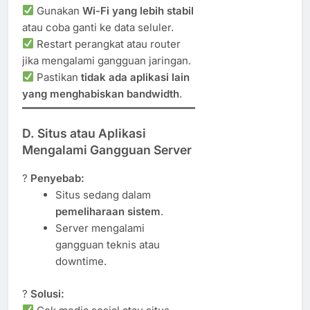
Gunakan
Wi-Fi yang lebih stabil
atau coba ganti ke data seluler.
Restart perangkat atau router
jika mengalami gangguan jaringan.
Pastikan
tidak ada aplikasi lain
yang menghabiskan bandwidth
.
D. Situs atau Aplikasi
Mengalami Gangguan Server
?
Penyebab:
Situs sedang dalam
pemeliharaan sistem
.
Server mengalami
gangguan teknis atau
downtime.
?
Solusi: