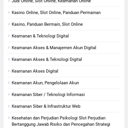
Judi Online, Slot Online, Keamanan Online
Kasino Online, Slot Online, Panduan Permainan
Kasino, Panduan Bermain, Slot Online
Keamanan & Teknologi Digital
Keamanan Akses & Manajemen Akun Digital
Keamanan Akses & Teknologi Digital
Keamanan Akses Digital
Keamanan Akun, Pengelolaan Akun
Keamanan Siber / Teknologi Informasi
Keamanan Siber & Infrastruktur Web
Kesehatan dan Perjudian Psikologi Slot Perjudian
Bertanggung Jawab Risiko dan Pencegahan Strategi