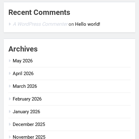
Recent Comments
A WordPress Commenter
on
Hello world!
Archives
May 2026
April 2026
March 2026
February 2026
January 2026
December 2025
November 2025