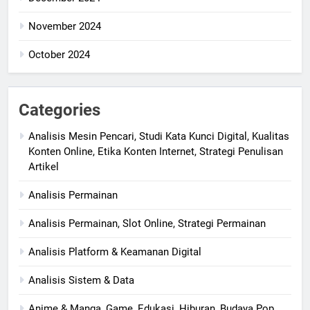
November 2024
October 2024
Categories
Analisis Mesin Pencari, Studi Kata Kunci Digital, Kualitas
Konten Online, Etika Konten Internet, Strategi Penulisan
Artikel
Analisis Permainan
Analisis Permainan, Slot Online, Strategi Permainan
Analisis Platform & Keamanan Digital
Analisis Sistem & Data
Anime & Manga, Game, Edukasi, Hiburan, Budaya Pop,