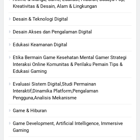
Kreativitas & Desain, Alam & Lingkungan
Desain & Teknologi Digital
Desain Akses dan Pengalaman Digital
Edukasi Keamanan Digital
Etika Bermain Game Kesehatan Mental Gamer Strategi
Interaksi Online Komunitas & Perilaku Pemain Tips &
Edukasi Gaming
Evaluasi Sistem Digital,Studi Permainan
Interaktif,Dinamika Platform,Pengalaman
Pengguna,Analisis Mekanisme
Game & Hiburan
Game Development, Artificial Intelligence, Immersive
Gaming