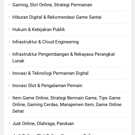
Gaming, Slot Online, Strategi Permainan
Hiburan Digital & Rekomendasi Game Santai
Hukum & Kebijakan Publik
Infrastruktur & Cloud Engineering
Infrastruktur Pengembangan & Rekayasa Perangkat
Lunak
Inovasi & Teknologi Permainan Digital
Inovasi Slot & Pengalaman Pemain
Item Game Online, Strategi Bermain Game, Tips Game
Online, Gaming Cerdas, Manajemen Item, Game Online
Sehat
Judi Online, Olahraga, Panduan