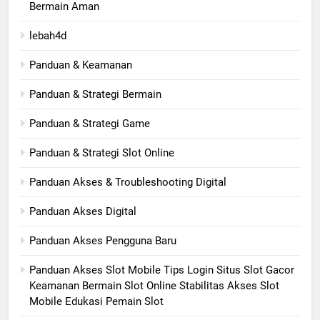
Bermain Aman
lebah4d
Panduan & Keamanan
Panduan & Strategi Bermain
Panduan & Strategi Game
Panduan & Strategi Slot Online
Panduan Akses & Troubleshooting Digital
Panduan Akses Digital
Panduan Akses Pengguna Baru
Panduan Akses Slot Mobile Tips Login Situs Slot Gacor
Keamanan Bermain Slot Online Stabilitas Akses Slot
Mobile Edukasi Pemain Slot