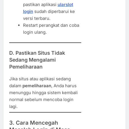
pastikan aplikasi
ularslot
login
sudah diperbarui ke
versi terbaru.
Restart perangkat dan coba
login ulang.
D. Pastikan Situs Tidak
Sedang Mengalami
Pemeliharaan
Jika situs atau aplikasi sedang
dalam
pemeliharaan
, Anda harus
menunggu hingga sistem kembali
normal sebelum mencoba login
lagi.
3. Cara Mencegah