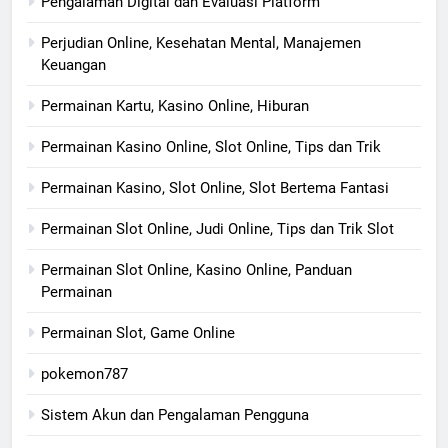
Pengalaman Digital dan Evaluasi Platform
Perjudian Online, Kesehatan Mental, Manajemen
Keuangan
Permainan Kartu, Kasino Online, Hiburan
Permainan Kasino Online, Slot Online, Tips dan Trik
Permainan Kasino, Slot Online, Slot Bertema Fantasi
Permainan Slot Online, Judi Online, Tips dan Trik Slot
Permainan Slot Online, Kasino Online, Panduan
Permainan
Permainan Slot, Game Online
pokemon787
Sistem Akun dan Pengalaman Pengguna