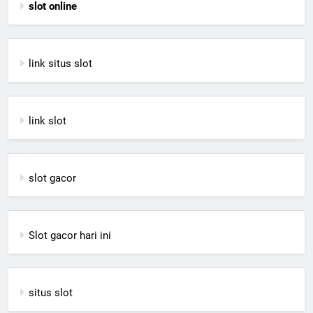
slot online
link situs slot
link slot
slot gacor
Slot gacor hari ini
situs slot