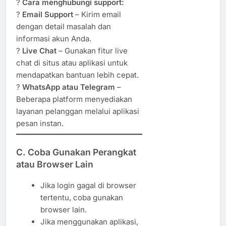
?
Cara menghubungi support:
?
Email Support
– Kirim email
dengan detail masalah dan
informasi akun Anda.
?
Live Chat
– Gunakan fitur live
chat di situs atau aplikasi untuk
mendapatkan bantuan lebih cepat.
?
WhatsApp atau Telegram
–
Beberapa platform menyediakan
layanan pelanggan melalui aplikasi
pesan instan.
C. Coba Gunakan Perangkat
atau Browser Lain
Jika login gagal di browser
tertentu, coba gunakan
browser lain.
Jika menggunakan aplikasi,