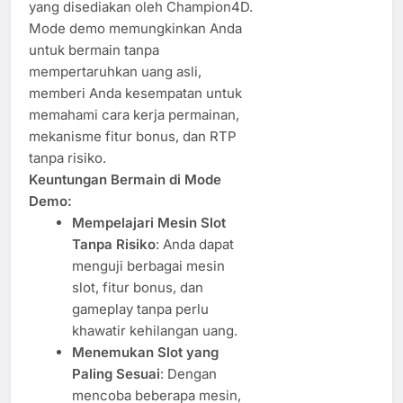
yang disediakan oleh Champion4D.
Mode demo memungkinkan Anda
untuk bermain tanpa
mempertaruhkan uang asli,
memberi Anda kesempatan untuk
memahami cara kerja permainan,
mekanisme fitur bonus, dan RTP
tanpa risiko.
Keuntungan Bermain di Mode
Demo:
Mempelajari Mesin Slot
Tanpa Risiko
: Anda dapat
menguji berbagai mesin
slot, fitur bonus, dan
gameplay tanpa perlu
khawatir kehilangan uang.
Menemukan Slot yang
Paling Sesuai
: Dengan
mencoba beberapa mesin,