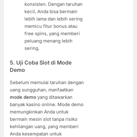
konsisten. Dengan taruhan
kecil, Anda bisa bermain
lebih lama dan lebih sering
memicu fitur bonus atau
free spins, yang memberi
peluang menang lebih
sering.
5.
Uji Coba Slot di Mode
Demo
Sebelum memulai taruhan dengan
uang sungguhan, manfaatkan
mode demo
yang ditawarkan
banyak kasino online. Mode demo
memungkinkan Anda untuk
bermain mesin slot tanpa risiko
kehilangan uang, yang memberi
Anda kesempatan untuk