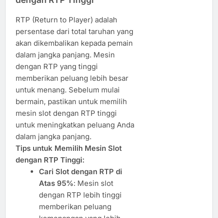
RTP (Return to Player) adalah
persentase dari total taruhan yang
akan dikembalikan kepada pemain
dalam jangka panjang. Mesin
dengan RTP yang tinggi
memberikan peluang lebih besar
untuk menang. Sebelum mulai
bermain, pastikan untuk memilih
mesin slot dengan RTP tinggi
untuk meningkatkan peluang Anda
dalam jangka panjang.
Tips untuk Memilih Mesin Slot
dengan RTP Tinggi:
Cari Slot dengan RTP di
Atas 95%
: Mesin slot
dengan RTP lebih tinggi
memberikan peluang