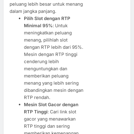
peluang lebih besar untuk menang
dalam jangka panjang.
Pilih Slot dengan RTP
Minimal 95%
: Untuk
meningkatkan peluang
menang, pilihlah slot
dengan RTP lebih dari 95%.
Mesin dengan RTP tinggi
cenderung lebih
menguntungkan dan
memberikan peluang
menang yang lebih sering
dibandingkan mesin dengan
RTP rendah.
Mesin Slot Gacor dengan
RTP Tinggi
: Cari link slot
gacor yang menawarkan
RTP tinggi dan sering
memberikan kemenangan.