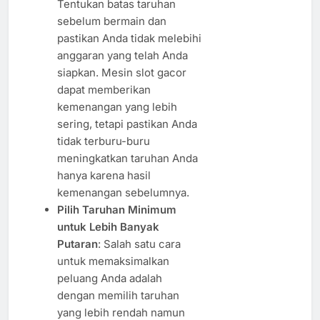
Tentukan batas taruhan
sebelum bermain dan
pastikan Anda tidak melebihi
anggaran yang telah Anda
siapkan. Mesin slot gacor
dapat memberikan
kemenangan yang lebih
sering, tetapi pastikan Anda
tidak terburu-buru
meningkatkan taruhan Anda
hanya karena hasil
kemenangan sebelumnya.
Pilih Taruhan Minimum
untuk Lebih Banyak
Putaran
: Salah satu cara
untuk memaksimalkan
peluang Anda adalah
dengan memilih taruhan
yang lebih rendah namun