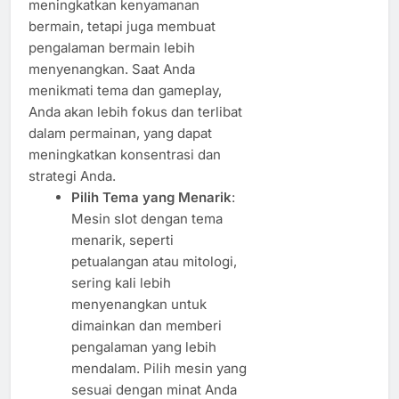
meningkatkan kenyamanan
bermain, tetapi juga membuat
pengalaman bermain lebih
menyenangkan. Saat Anda
menikmati tema dan gameplay,
Anda akan lebih fokus dan terlibat
dalam permainan, yang dapat
meningkatkan konsentrasi dan
strategi Anda.
Pilih Tema yang Menarik
:
Mesin slot dengan tema
menarik, seperti
petualangan atau mitologi,
sering kali lebih
menyenangkan untuk
dimainkan dan memberi
pengalaman yang lebih
mendalam. Pilih mesin yang
sesuai dengan minat Anda