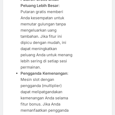
Peluang Lebih Besar
:
Putaran gratis memberi
Anda kesempatan untuk
memutar gulungan tanpa
mengeluarkan uang
tambahan. Jika fitur ini
dipicu dengan mudah, ini
dapat meningkatkan
peluang Anda untuk menang
lebih sering di setiap sesi
permainan.
Pengganda Kemenangan
:
Mesin slot dengan
pengganda (multiplier)
dapat melipatgandakan
kemenangan Anda selama
fitur bonus. Jika Anda
memanfaatkan pengganda