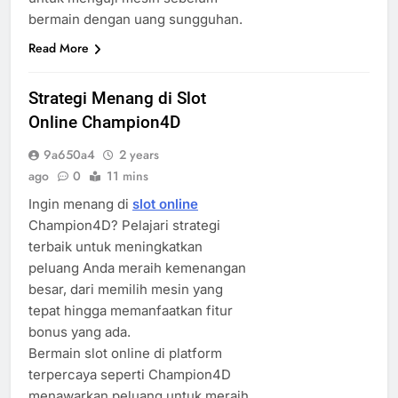
bermain dengan uang sungguhan.
Read More
Strategi Menang di Slot
Online Champion4D
9a650a4
2 years
ago
0
11 mins
Ingin menang di
slot online
Champion4D? Pelajari strategi
terbaik untuk meningkatkan
peluang Anda meraih kemenangan
besar, dari memilih mesin yang
tepat hingga memanfaatkan fitur
bonus yang ada.
Bermain slot online di platform
terpercaya seperti Champion4D
menawarkan peluang untuk meraih