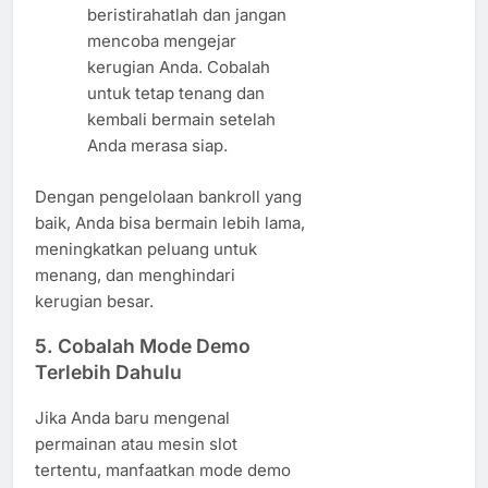
beristirahatlah dan jangan
mencoba mengejar
kerugian Anda. Cobalah
untuk tetap tenang dan
kembali bermain setelah
Anda merasa siap.
Dengan pengelolaan bankroll yang
baik, Anda bisa bermain lebih lama,
meningkatkan peluang untuk
menang, dan menghindari
kerugian besar.
5.
Cobalah Mode Demo
Terlebih Dahulu
Jika Anda baru mengenal
permainan atau mesin slot
tertentu, manfaatkan mode demo