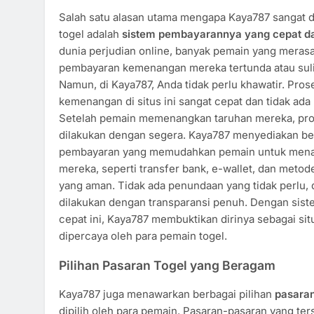
Salah satu alasan utama mengapa Kaya787 sangat d
togel adalah
sistem pembayarannya yang cepat da
dunia perjudian online, banyak pemain yang merasa
pembayaran kemenangan mereka tertunda atau sulit 
Namun, di Kaya787, Anda tidak perlu khawatir. Pros
kemenangan di situs ini sangat cepat dan tidak ada
Setelah pemain memenangkan taruhan mereka, pro
dilakukan dengan segera. Kaya787 menyediakan b
pembayaran yang memudahkan pemain untuk men
mereka, seperti transfer bank, e-wallet, dan meto
yang aman. Tidak ada penundaan yang tidak perlu, 
dilakukan dengan transparansi penuh. Dengan sis
cepat ini, Kaya787 membuktikan dirinya sebagai sit
dipercaya oleh para pemain togel.
Pilihan Pasaran Togel yang Beragam
Kaya787 juga menawarkan berbagai pilihan
pasaran
dipilih oleh para pemain. Pasaran-pasaran yang te