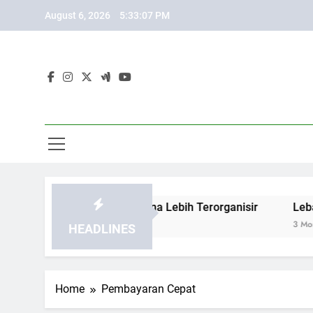
Skip
August 6, 2026
5:33:08 PM
to
content
Tas
Dapatkan 
Membantu Pengguna Lebih Terorganisir
Lebah4D Alterna
3 Months Ago
HEADLINES
Home
Pembayaran Cepat