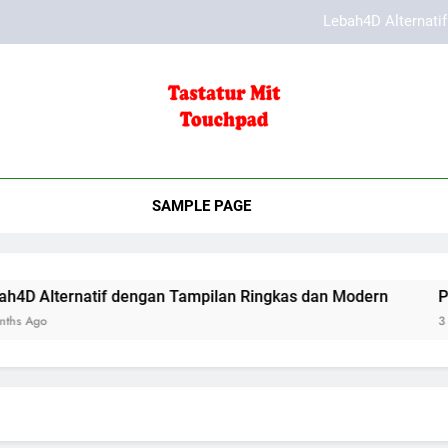
Lebah4D Alternati
Panduan Lengkap Aks
LAE138 Login Cepat dengan K
tatur Mit Touchpad
Slot Lebah4D dan Sistem Akun yang 
Keyboard Dengan Touchpad Yang Praktis Dari Tastatur Mit To
Lebah4D Alternati
SAMPLE PAGE
Panduan Lengkap Aks
LAE138 Login Cepat dengan K
tif dengan Tampilan Ringkas dan Modern
Panduan Leng
3 Months Ago