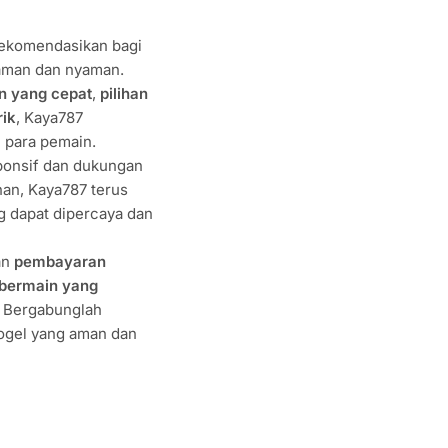
rekomendasikan bagi
 aman dan nyaman.
 yang cepat
,
pilihan
ik
, Kaya787
 para pemain.
ponsif dan dukungan
nan, Kaya787 terus
ng dapat dipercaya dan
an
pembayaran
bermain yang
t. Bergabunglah
ogel yang aman dan