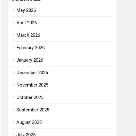
May 2026
April 2026
March 2026
February 2026
January 2026
December 2025
November 2025
October 2025
September 2025
August 2025
July 2025