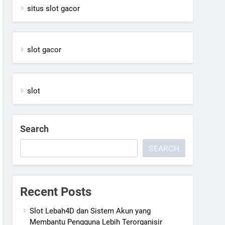
situs slot gacor
slot gacor
slot
Search
SEARCH
Recent Posts
Slot Lebah4D dan Sistem Akun yang
Membantu Pengguna Lebih Terorganisir