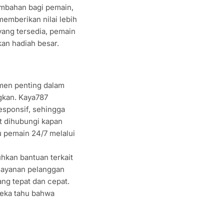
ambahan bagi pemain,
emberikan nilai lebih
ang tersedia, pemain
an hadiah besar.
emen penting dalam
kan. Kaya787
sponsif, sehingga
t dihubungi kapan
 pemain 24/7 melalui
kan bantuan terkait
m layanan pelanggan
ng tepat dan cepat.
reka tahu bahwa