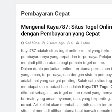
Pembayaran Cepat
Mengenal Kaya787: Situs Togel Onli
dengan Pembayaran yang Cepat
9a650a4
2 Years Ago
0
7 Mins
Kaya787 adalah situs togel online resmi yang terke
pembayarannya yang cepat dan terpercaya. Pelaja
menjadi pilihan utama bagi pemain togel online.
Dalam dunia perjudian online, terutama permainan t
yang aman, terpercaya, dan dengan sistem pembay
adalah hal yang sangat penting. Salah satu situs tog
mendapatkan reputasi baik adalah
Kaya787 Togel 
dikenal sebagai situs togel online resmi yang me
bermain yang aman, nyaman, dan, yang terpenting,
cepat
. Artikel ini akan membahas lebih dalam ten
situs ini menjadi pilihan utama bagi banyak pemain t