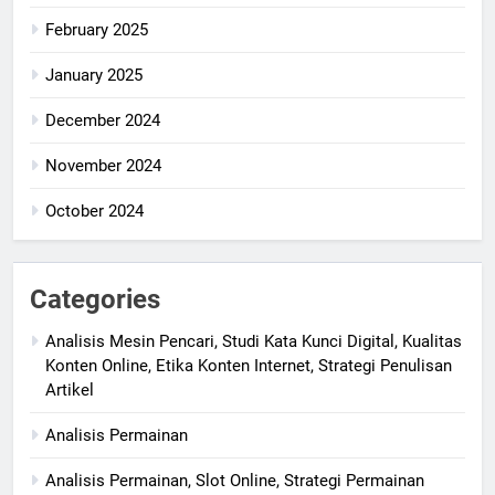
February 2025
January 2025
December 2024
November 2024
October 2024
Categories
Analisis Mesin Pencari, Studi Kata Kunci Digital, Kualitas
Konten Online, Etika Konten Internet, Strategi Penulisan
Artikel
Analisis Permainan
Analisis Permainan, Slot Online, Strategi Permainan