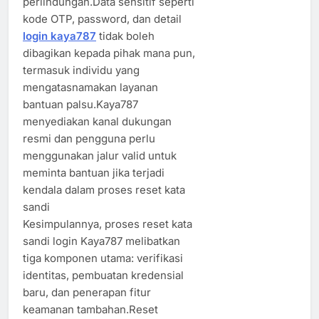
perlindungan.Data sensitif seperti
kode OTP, password, dan detail
login kaya787
tidak boleh
dibagikan kepada pihak mana pun,
termasuk individu yang
mengatasnamakan layanan
bantuan palsu.Kaya787
menyediakan kanal dukungan
resmi dan pengguna perlu
menggunakan jalur valid untuk
meminta bantuan jika terjadi
kendala dalam proses reset kata
sandi
Kesimpulannya, proses reset kata
sandi login Kaya787 melibatkan
tiga komponen utama: verifikasi
identitas, pembuatan kredensial
baru, dan penerapan fitur
keamanan tambahan.Reset