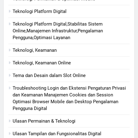
Teknologi Platform Digital
Teknologi Platform Digital,Stabilitas Sistem
Online,Manajemen Infrastruktur,Pengalaman
Pengguna,Optimasi Layanan
Teknologi, Keamanan
Teknologi, Keamanan Online
Tema dan Desain dalam Slot Online
Troubleshooting Login dan Ekstensi Pengaturan Privasi
dan Keamanan Manajemen Cookies dan Session
Optimasi Browser Mobile dan Desktop Pengalaman
Pengguna Digital
Ulasan Permainan & Teknologi
Ulasan Tampilan dan Fungsionalitas Digital