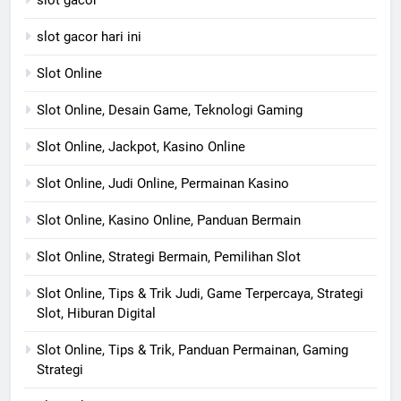
slot gacor hari ini
Slot Online
Slot Online, Desain Game, Teknologi Gaming
Slot Online, Jackpot, Kasino Online
Slot Online, Judi Online, Permainan Kasino
Slot Online, Kasino Online, Panduan Bermain
Slot Online, Strategi Bermain, Pemilihan Slot
Slot Online, Tips & Trik Judi, Game Terpercaya, Strategi
Slot, Hiburan Digital
Slot Online, Tips & Trik, Panduan Permainan, Gaming
Strategi