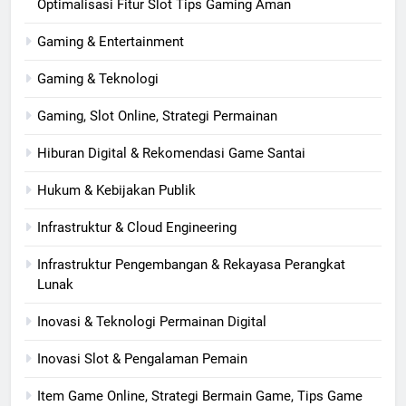
Optimalisasi Fitur Slot Tips Gaming Aman
Gaming & Entertainment
Gaming & Teknologi
Gaming, Slot Online, Strategi Permainan
Hiburan Digital & Rekomendasi Game Santai
Hukum & Kebijakan Publik
Infrastruktur & Cloud Engineering
Infrastruktur Pengembangan & Rekayasa Perangkat
Lunak
Inovasi & Teknologi Permainan Digital
Inovasi Slot & Pengalaman Pemain
Item Game Online, Strategi Bermain Game, Tips Game