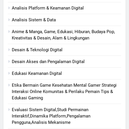
Analisis Platform & Keamanan Digital
Analisis Sistem & Data
Anime & Manga, Game, Edukasi, Hiburan, Budaya Pop,
Kreativitas & Desain, Alam & Lingkungan
Desain & Teknologi Digital
Desain Akses dan Pengalaman Digital
Edukasi Keamanan Digital
Etika Bermain Game Kesehatan Mental Gamer Strategi
Interaksi Online Komunitas & Perilaku Pemain Tips &
Edukasi Gaming
Evaluasi Sistem Digital,Studi Permainan
Interaktif,Dinamika Platform,Pengalaman
Pengguna,Analisis Mekanisme