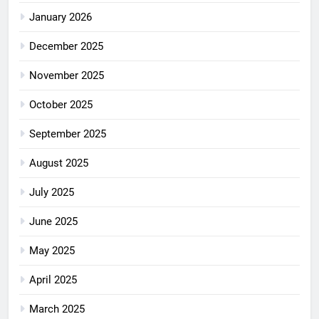
January 2026
December 2025
November 2025
October 2025
September 2025
August 2025
July 2025
June 2025
May 2025
April 2025
March 2025