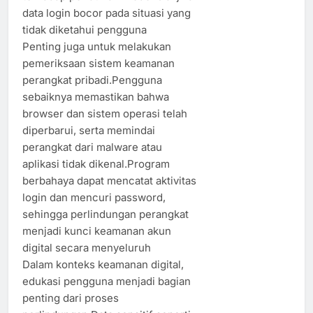
data login bocor pada situasi yang
tidak diketahui pengguna
Penting juga untuk melakukan
pemeriksaan sistem keamanan
perangkat pribadi.Pengguna
sebaiknya memastikan bahwa
browser dan sistem operasi telah
diperbarui, serta memindai
perangkat dari malware atau
aplikasi tidak dikenal.Program
berbahaya dapat mencatat aktivitas
login dan mencuri password,
sehingga perlindungan perangkat
menjadi kunci keamanan akun
digital secara menyeluruh
Dalam konteks keamanan digital,
edukasi pengguna menjadi bagian
penting dari proses