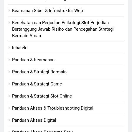
Keamanan Siber & Infrastruktur Web
Kesehatan dan Perjudian Psikologi Slot Perjudian
Bertanggung Jawab Risiko dan Pencegahan Strategi
Bermain Aman
lebah4d
Panduan & Keamanan
Panduan & Strategi Bermain
Panduan & Strategi Game
Panduan & Strategi Slot Online
Panduan Akses & Troubleshooting Digital
Panduan Akses Digital