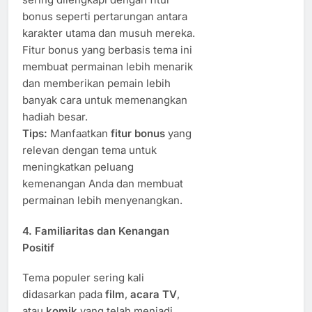
bonus seperti pertarungan antara
karakter utama dan musuh mereka.
Fitur bonus yang berbasis tema ini
membuat permainan lebih menarik
dan memberikan pemain lebih
banyak cara untuk memenangkan
hadiah besar.
Tips:
Manfaatkan
fitur bonus
yang
relevan dengan tema untuk
meningkatkan peluang
kemenangan Anda dan membuat
permainan lebih menyenangkan.
4.
Familiaritas dan Kenangan
Positif
Tema populer sering kali
didasarkan pada
film
,
acara TV
,
atau
komik
yang telah menjadi