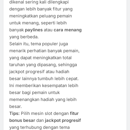
dikenal sering kali dilengkapi
dengan lebih banyak fitur yang
meningkatkan peluang pemain
untuk menang, seperti lebih
banyak
paylines
atau
cara menang
yang berbeda.
Selain itu, tema populer juga
menarik perhatian banyak pemain,
yang dapat meningkatkan total
taruhan yang dipasang, sehingga
jackpot progresif atau hadiah
besar lainnya tumbuh lebih cepat.
Ini memberikan kesempatan lebih
besar bagi pemain untuk
memenangkan hadiah yang lebih
besar.
Tips:
Pilih mesin slot dengan
fitur
bonus besar
dan
jackpot progresif
yang terhubung dengan tema