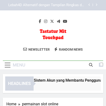
Skip
Panduan Lengkap Akses Slot Lebah4D untuk
to
Pengguna Baru
content
LAE138 Login Cepat dengan Koneksi Internet
yang Stabil dan Aman
Slot Lebah4D dan Sistem Akun yang Membantu
Pengguna Lebih Terorganisir
Lebah4D Alternatif dengan Tampilan Ringkas dan
Modern
Tastatur Mit
Dapatkan Keyboard Dengan Touchpad
Panduan Lengkap Akses Slot Lebah4D untuk
NEWSLETTER
RANDOM NEWS
Pengguna Baru
Touchpad
Yang Praktis Dari Tastatur Mit
LAE138 Login Cepat dengan Koneksi Internet
Touchpad. Solusi Ergonomis Untuk
yang Stabil dan Aman
MENU
Kenyamanan Anda.
lot Lebah4D dan Sistem Akun yang Membantu Pengguna Lebih
HEADLINES
 Months Ago
Home
permainan slot online