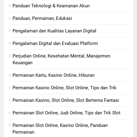
Panduan Teknologi & Keamanan Akun
Panduan, Permainan, Edukasi
Pengalaman dan Kualitas Layanan Digital
Pengalaman Digital dan Evaluasi Platform
Perjudian Online, Kesehatan Mental, Manajemen
Keuangan
Permainan Kartu, Kasino Online, Hiburan
Permainan Kasino Online, Slot Online, Tips dan Trik
Permainan Kasino, Slot Online, Slot Bertema Fantasi
Permainan Slot Online, Judi Online, Tips dan Trik Slot
Permainan Slot Online, Kasino Online, Panduan
Permainan