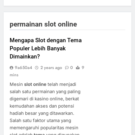
permainan slot online
Mengapa Slot dengan Tema
Populer Lebih Banyak
Dimainkan?
9a650a4
2 years ago
0
9
mins
Mesin
slot online
telah menjadi
salah satu permainan yang paling
digemari di kasino online, berkat
kemudahan akses dan potensi
hadiah besar yang ditawarkan.
Salah satu faktor utama yang
memengaruhi popularitas mesin
slot adalah
tema
yang digunakan