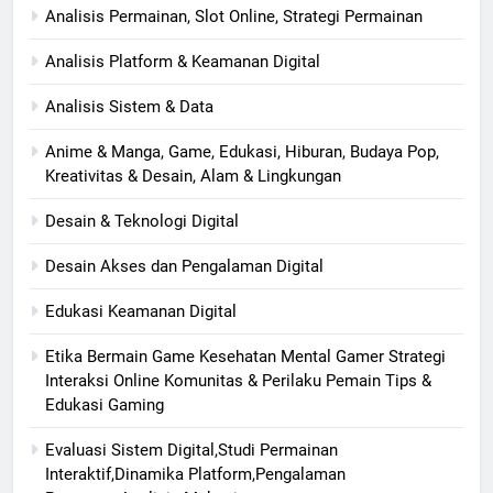
Analisis Permainan, Slot Online, Strategi Permainan
Analisis Platform & Keamanan Digital
Analisis Sistem & Data
Anime & Manga, Game, Edukasi, Hiburan, Budaya Pop,
Kreativitas & Desain, Alam & Lingkungan
Desain & Teknologi Digital
Desain Akses dan Pengalaman Digital
Edukasi Keamanan Digital
Etika Bermain Game Kesehatan Mental Gamer Strategi
Interaksi Online Komunitas & Perilaku Pemain Tips &
Edukasi Gaming
Evaluasi Sistem Digital,Studi Permainan
Interaktif,Dinamika Platform,Pengalaman