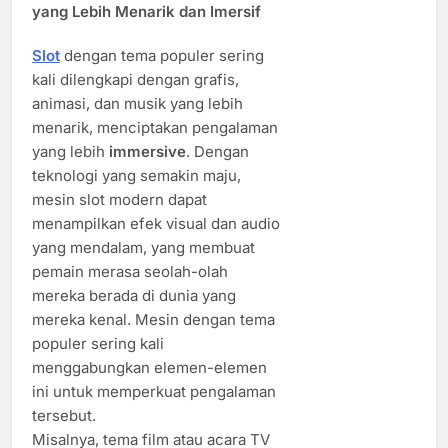
yang Lebih Menarik dan Imersif
Slot
dengan tema populer sering
kali dilengkapi dengan grafis,
animasi, dan musik yang lebih
menarik, menciptakan pengalaman
yang lebih
immersive
. Dengan
teknologi yang semakin maju,
mesin slot modern dapat
menampilkan efek visual dan audio
yang mendalam, yang membuat
pemain merasa seolah-olah
mereka berada di dunia yang
mereka kenal. Mesin dengan tema
populer sering kali
menggabungkan elemen-elemen
ini untuk memperkuat pengalaman
tersebut.
Misalnya, tema film atau acara TV