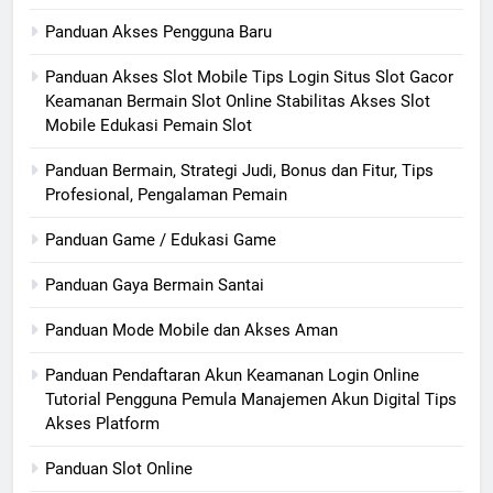
Panduan Akses Pengguna Baru
Panduan Akses Slot Mobile Tips Login Situs Slot Gacor
Keamanan Bermain Slot Online Stabilitas Akses Slot
Mobile Edukasi Pemain Slot
Panduan Bermain, Strategi Judi, Bonus dan Fitur, Tips
Profesional, Pengalaman Pemain
Panduan Game / Edukasi Game
Panduan Gaya Bermain Santai
Panduan Mode Mobile dan Akses Aman
Panduan Pendaftaran Akun Keamanan Login Online
Tutorial Pengguna Pemula Manajemen Akun Digital Tips
Akses Platform
Panduan Slot Online