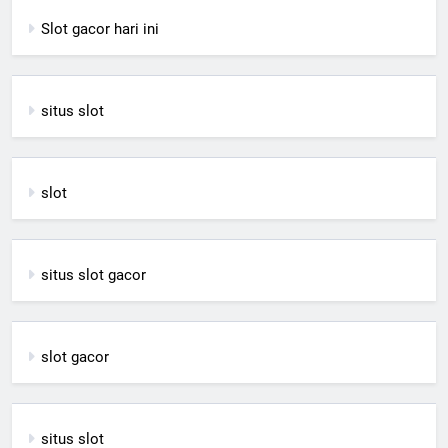
Slot gacor hari ini
situs slot
slot
situs slot gacor
slot gacor
situs slot