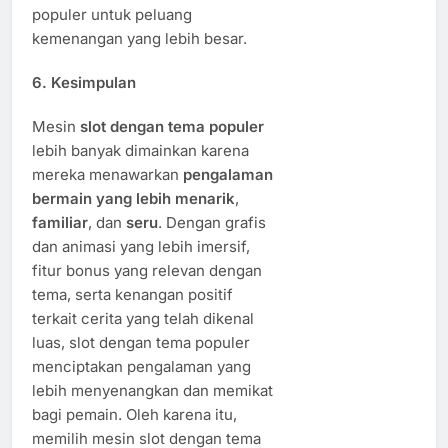
populer untuk peluang
kemenangan yang lebih besar.
6.
Kesimpulan
Mesin
slot dengan tema populer
lebih banyak dimainkan karena
mereka menawarkan
pengalaman
bermain yang lebih menarik
,
familiar
, dan
seru
. Dengan grafis
dan animasi yang lebih imersif,
fitur bonus yang relevan dengan
tema, serta kenangan positif
terkait cerita yang telah dikenal
luas, slot dengan tema populer
menciptakan pengalaman yang
lebih menyenangkan dan memikat
bagi pemain. Oleh karena itu,
memilih mesin slot dengan tema