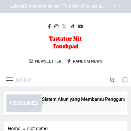
Skip
Panduan Lengkap Akses Slot Lebah4D untuk
to
Pengguna Baru
content
LAE138 Login Cepat dengan Koneksi Internet
yang Stabil dan Aman
Slot Lebah4D dan Sistem Akun yang Membantu
Pengguna Lebih Terorganisir
Lebah4D Alternatif dengan Tampilan Ringkas dan
Modern
Tastatur Mit
Dapatkan Keyboard Dengan Touchpad
Panduan Lengkap Akses Slot Lebah4D untuk
NEWSLETTER
RANDOM NEWS
Pengguna Baru
Touchpad
Yang Praktis Dari Tastatur Mit
LAE138 Login Cepat dengan Koneksi Internet
Touchpad. Solusi Ergonomis Untuk
yang Stabil dan Aman
MENU
Kenyamanan Anda.
ot Lebah4D dan Sistem Akun yang Membantu Pengguna Lebih 
HEADLINES
Months Ago
Home
slot demo