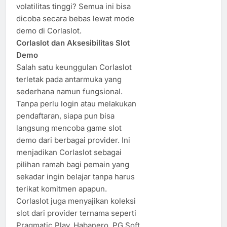
volatilitas tinggi? Semua ini bisa
dicoba secara bebas lewat mode
demo di Corlaslot.
Corlaslot dan Aksesibilitas Slot
Demo
Salah satu keunggulan Corlaslot
terletak pada antarmuka yang
sederhana namun fungsional.
Tanpa perlu login atau melakukan
pendaftaran, siapa pun bisa
langsung mencoba game slot
demo dari berbagai provider. Ini
menjadikan Corlaslot sebagai
pilihan ramah bagi pemain yang
sekadar ingin belajar tanpa harus
terikat komitmen apapun.
Corlaslot juga menyajikan koleksi
slot dari provider ternama seperti
Pragmatic Play, Habanero, PG Soft,