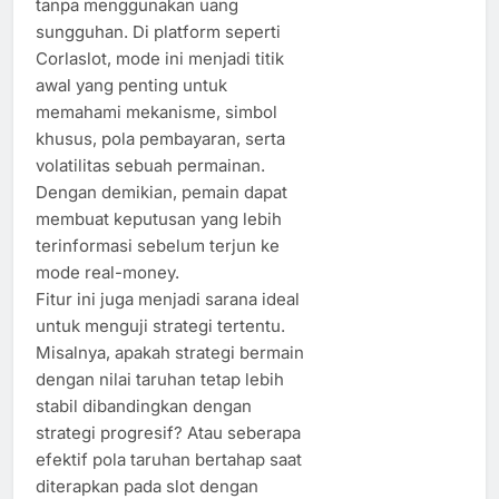
tanpa menggunakan uang
sungguhan. Di platform seperti
Corlaslot, mode ini menjadi titik
awal yang penting untuk
memahami mekanisme, simbol
khusus, pola pembayaran, serta
volatilitas sebuah permainan.
Dengan demikian, pemain dapat
membuat keputusan yang lebih
terinformasi sebelum terjun ke
mode real-money.
Fitur ini juga menjadi sarana ideal
untuk menguji strategi tertentu.
Misalnya, apakah strategi bermain
dengan nilai taruhan tetap lebih
stabil dibandingkan dengan
strategi progresif? Atau seberapa
efektif pola taruhan bertahap saat
diterapkan pada slot dengan