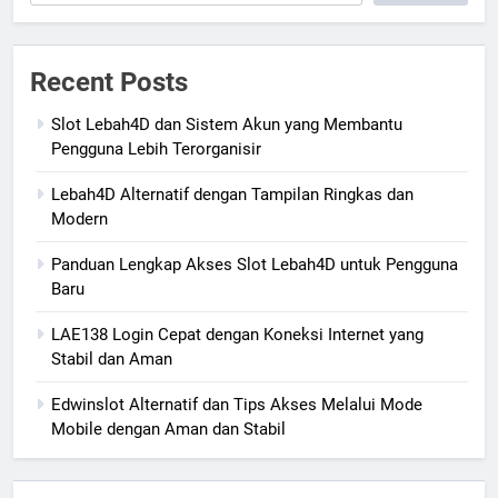
Recent Posts
Slot Lebah4D dan Sistem Akun yang Membantu
Pengguna Lebih Terorganisir
Lebah4D Alternatif dengan Tampilan Ringkas dan
Modern
Panduan Lengkap Akses Slot Lebah4D untuk Pengguna
Baru
LAE138 Login Cepat dengan Koneksi Internet yang
Stabil dan Aman
Edwinslot Alternatif dan Tips Akses Melalui Mode
Mobile dengan Aman dan Stabil