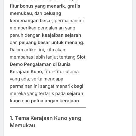
fitur bonus yang menarik
,
grafis
memukau
, dan
peluang
kemenangan besar
, permainan ini
memberikan pengalaman yang
penuh dengan
keajaiban sejarah
dan
peluang besar untuk menang
.
Dalam artikel ini, kita akan
membahas lebih lanjut tentang
Slot
Demo Pengalaman di Dunia
Kerajaan Kuno
, fitur-fitur utama
yang ada, serta mengapa
permainan ini sangat menarik bagi
mereka yang tertarik pada
sejarah
kuno
dan
petualangan kerajaan
.
1. Tema Kerajaan Kuno yang
Memukau