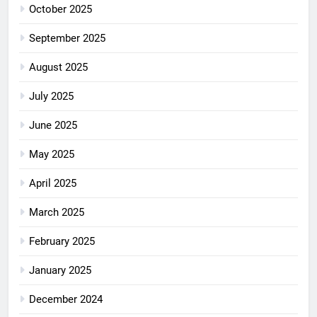
October 2025
September 2025
August 2025
July 2025
June 2025
May 2025
April 2025
March 2025
February 2025
January 2025
December 2024