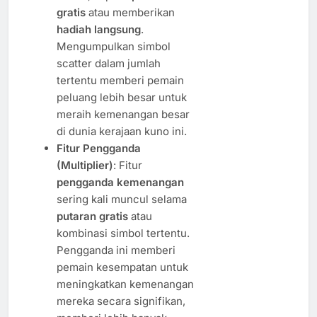
gratis
atau memberikan
hadiah langsung
.
Mengumpulkan simbol
scatter dalam jumlah
tertentu memberi pemain
peluang lebih besar untuk
meraih kemenangan besar
di dunia kerajaan kuno ini.
Fitur Pengganda
(Multiplier)
: Fitur
pengganda kemenangan
sering kali muncul selama
putaran gratis
atau
kombinasi simbol tertentu.
Pengganda ini memberi
pemain kesempatan untuk
meningkatkan kemenangan
mereka secara signifikan,