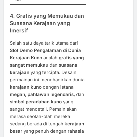
4. Grafis yang Memukau dan
Suasana Kerajaan yang
Imersif
Salah satu daya tarik utama dari
Slot Demo Pengalaman di Dunia
Kerajaan Kuno
adalah
grafis yang
sangat memukau
dan
suasana
kerajaan
yang tercipta. Desain
permainan ini menghadirkan dunia
kerajaan kuno
dengan
istana
megah
,
pahlawan legendaris
, dan
simbol peradaban kuno
yang
sangat mendetail. Pemain akan
merasa seolah-olah mereka
sedang berada di tengah
kerajaan
besar
yang penuh dengan
rahasia