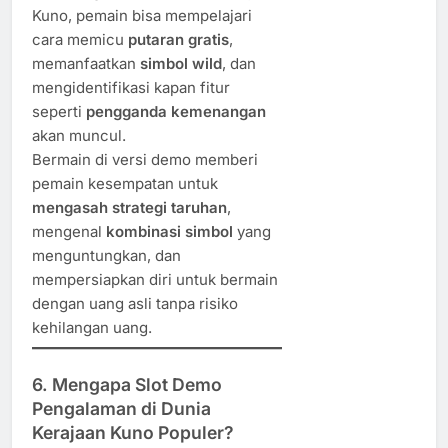
Kuno, pemain bisa mempelajari
cara memicu
putaran gratis
,
memanfaatkan
simbol wild
, dan
mengidentifikasi kapan fitur
seperti
pengganda kemenangan
akan muncul.
Bermain di versi demo memberi
pemain kesempatan untuk
mengasah strategi taruhan
,
mengenal
kombinasi simbol
yang
menguntungkan, dan
mempersiapkan diri untuk bermain
dengan uang asli tanpa risiko
kehilangan uang.
6. Mengapa Slot Demo
Pengalaman di Dunia
Kerajaan Kuno Populer?