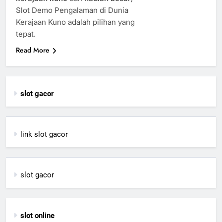
Slot Demo Pengalaman di Dunia
Kerajaan Kuno adalah pilihan yang
tepat.
Read More
slot gacor
link slot gacor
slot gacor
slot online